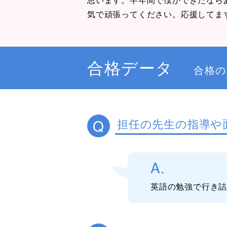
気で頑張ってください。応援してま
合格データ
合格の
Q
担任の先生の指導や
A.
英語の勉強で行き