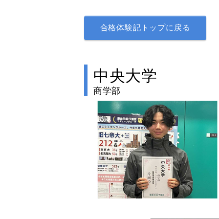
合格体験記トップに戻る
中央大学
商学部
no image