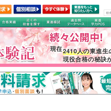
2410人の
東進生
現役合格の秘訣