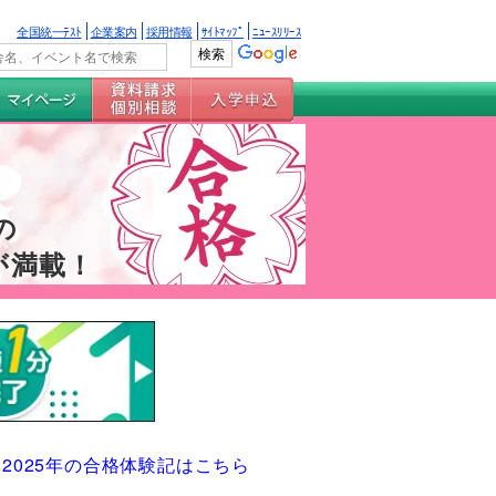
全国統一ﾃｽﾄ
企業案内
採用情報
ｻｲﾄﾏｯﾌﾟ
ﾆｭｰｽﾘﾘｰｽ
の
が満載！
2025年の合格体験記はこちら