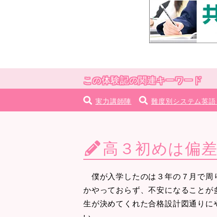
この体験記の関連キーワード
実力講師陣
難度別システム英語
高３初めは偏差
僕が入学したのは３年の７月で周り
かやっておらず、不安になることが
生が決めてくれた合格設計図通りに
い。