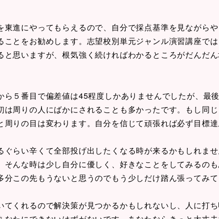
を東進にやってもらえるので、自分で採点基準を見ながらや
ることをお勧めします。志望校別単元ジャンル演習講座では
ると思いますが、根気強く続ければわかるところがだんだん
から５番目で偏差値は45程度しかありませんでしたが、最
初は周りの人にばかにされることも多かったです。もし同じ
と周りの目は変わります。自分を信じて頑張れば必ず目標達
るぐらい辛くて全部投げ出したくなる時が来るかもしれませ
、そんな時は少し自分に優しく、好きなことをしてみるのも
多分この先もうないと思うのでもう少しだけ踏ん張ってみて
いてくれるので解決策が見つかるかもしれないし、人に打ち
あなたにできないはずがないです。あなたならきっと大丈夫