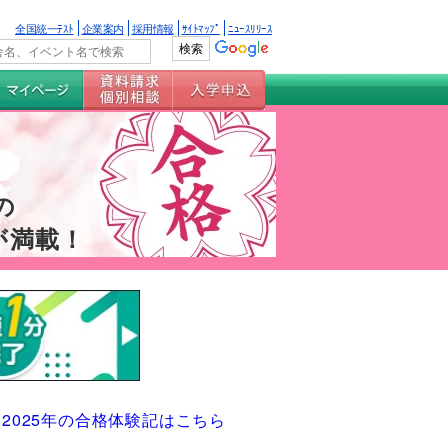
全国統一ﾃｽﾄ
企業案内
採用情報
ｻｲﾄﾏｯﾌﾟ
ﾆｭｰｽﾘﾘｰｽ
の
が満載！
2025年の合格体験記はこちら