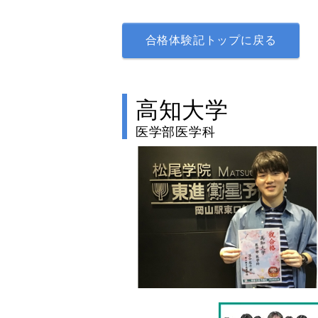
合格体験記トップに戻る
高知大学
医学部医学科
no image