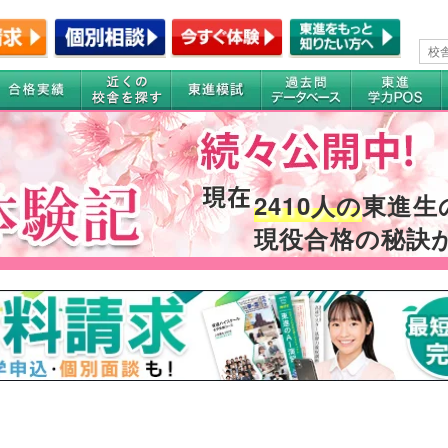
2410人の
東進生
現役合格の秘訣