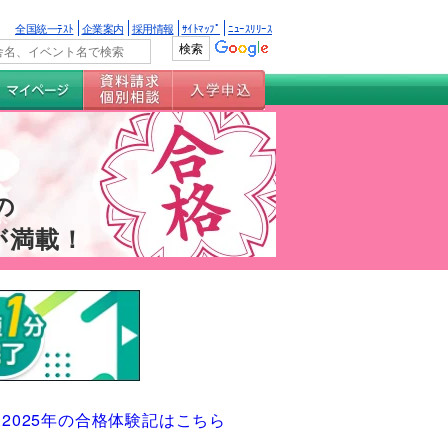
全国統一ﾃｽﾄ
企業案内
採用情報
ｻｲﾄﾏｯﾌﾟ
ﾆｭｰｽﾘﾘｰｽ
の
が満載！
2025年の合格体験記はこちら