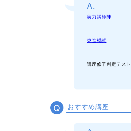
A.
実力講師陣
東進模試
講座修了判定テス
Q
おすすめ講座