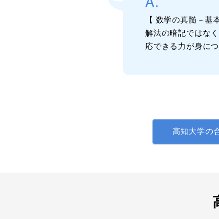
A.
【 数学の真髄－基
解法の暗記ではな
応できる力が身に
高知大学の