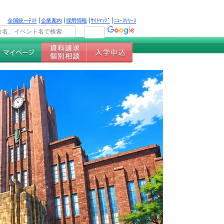
全国統一ﾃｽﾄ
企業案内
採用情報
ｻｲﾄﾏｯﾌﾟ
ﾆｭｰｽﾘﾘｰｽ