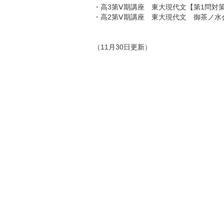
・高3第Ⅴ期講座 東大現代文【第1問対
・高2第Ⅴ期講座 東大現代文 御茶ノ水
（11月30日更新）