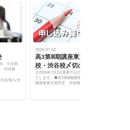
2026.07.02
せ
高3第Ⅲ期講座東大現代文 御茶ノ
45、土日祝
校・渋谷校〆切のお知らせ
水校・渋谷校
※2026年7月2日更新下記の講座は定員に達したため受
了します。◆高3第Ⅲ期講座東大現代文 御茶ノ水校◆高
館のお知らせ
期講座東大現代文 渋谷校
申し込み締め切