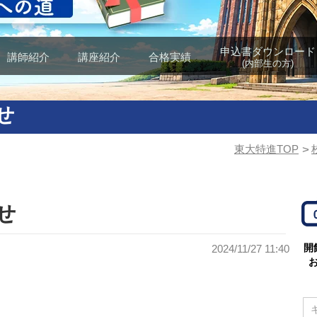
申込書ダウンロード
講師紹介
講座紹介
合格実績
(内部生の方)
せ
東大特進TOP
>
せ
開
2024/11/27 11:40