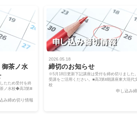
2026.05.18
 御茶ノ水
締切のお知らせ
※5月18日更新下記講座は受付を締め切りました
せ
受講をご活用ください。■高3第Ⅱ期講座東大現代
達したため受付を終
校
茶ノ水校◆高3第Ⅲ
申し込み
込み締め切り情報