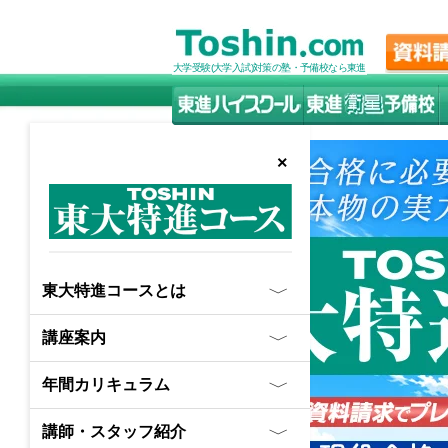
大学受験(大学入試)対策の塾・予備校なら東進
×
東大特進コースとは
〉
講座案内
〉
年間カリキュラム
〉
講師・スタッフ紹介
〉