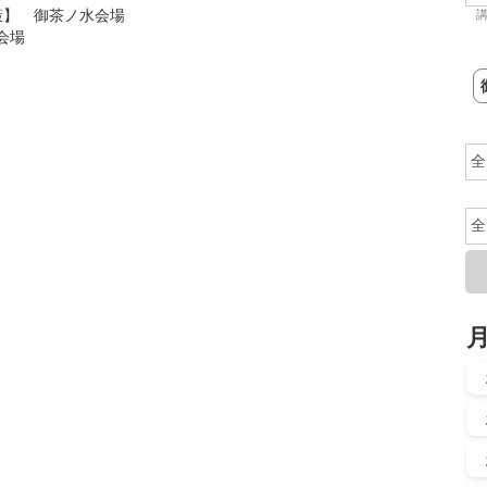
策】 御茶ノ水会場
会場