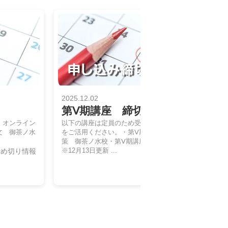
2025.12.02
第Ⅴ期講座 締切のお知らせ
。オンライン
以下の講座は定員のため受付を締め切りました。オンラ
文 御茶ノ水
をご活用ください。・第Ⅴ期講座 高３東大現代文・第
策 御茶ノ水校・第Ⅴ期講座 高２東大現代文 御茶ノ
※12月13日更新 ...
締め切り情報
申し込み締め切