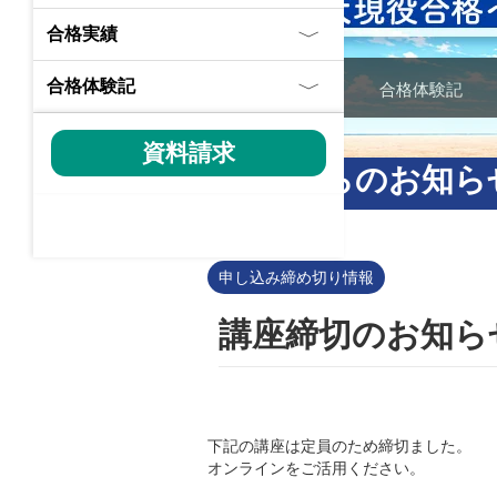
合格実績
〉
合格体験記
東大特進の特長
合格体験記
〉
資料請求
校舎からのお知ら
申し込み締め切り情報
講座締切のお知ら
下記の講座は定員のため締切ました。
オンラインをご活用ください。