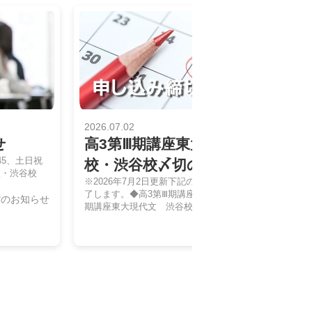
2026.07.02
せ
高3第Ⅲ期講座東大現代文 御茶ノ
45、土日祝
校・渋谷校〆切のお知らせ
水校・渋谷校
※2026年7月2日更新下記の講座は定員に達したため受
了します。◆高3第Ⅲ期講座東大現代文 御茶ノ水校◆高
館のお知らせ
期講座東大現代文 渋谷校
申し込み締め切