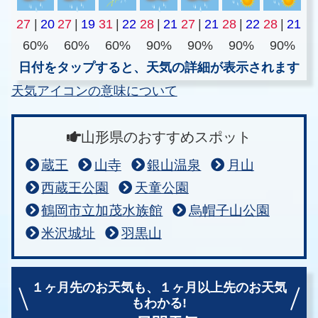
27
|
20
27
|
19
31
|
22
28
|
21
27
|
21
28
|
22
28
|
21
60%
60%
60%
90%
90%
90%
90%
日付をタップすると、天気の詳細が表示されます
天気アイコンの意味について
山形県のおすすめスポット
蔵王
山寺
銀山温泉
月山
西蔵王公園
天童公園
鶴岡市立加茂水族館
烏帽子山公園
米沢城址
羽黒山
１ヶ月先のお天気も、
１ヶ月以上先のお天気
もわかる!