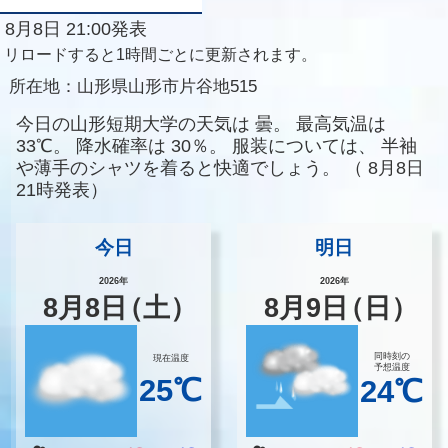
8月8日 21:00発表
リロードすると1時間ごとに更新されます。
所在地：
山形県山形市片谷地515
今日の山形短期大学の天気は
曇。
最高気温は
33℃。
降水確率は
30％。
服装については、
半袖
や薄手のシャツを着ると快適でしょう。
（
8月8日
21時発表）
今日
明日
2026年
2026年
8
月
8
日
（土）
8
月
9
日
（日）
同時刻の
現在温度
予想温度
25℃
24℃