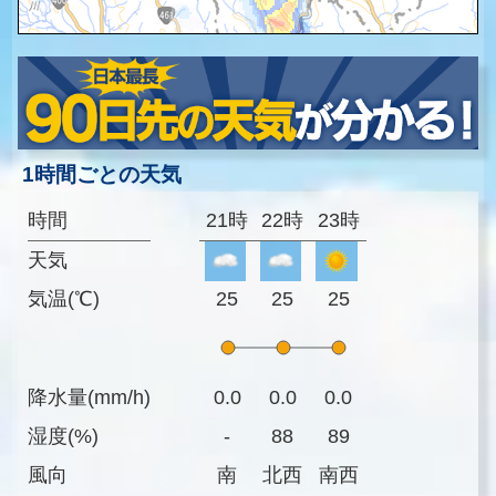
1時間ごとの天気
時間
21時
22時
23時
天気
気温(℃)
25
25
25
降水量(mm/h)
0.0
0.0
0.0
湿度(%)
-
88
89
風向
南
北西
南西