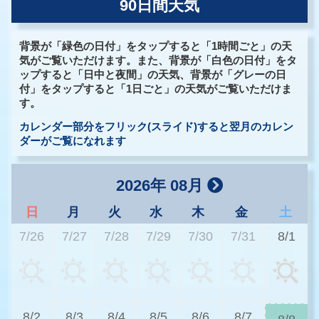
90日間天気
背景が「緑色の日付」をタップすると「1時間ごと」の天
気がご覧いただけます。また、背景が「白色の日付」をタ
ップすると「日中と夜間」の天気、背景が「グレーの日
付」をタップすると「1日ごと」の天気がご覧いただけま
す。
カレンダー部分をフリック(スライド)すると翌月のカレン
ダーがご覧になれます
2026年 08月
日
月
火
水
木
金
土
7/26
7/27
7/28
7/29
7/30
7/31
8/1
3
8/2
8/3
8/4
8/5
8/6
8/7