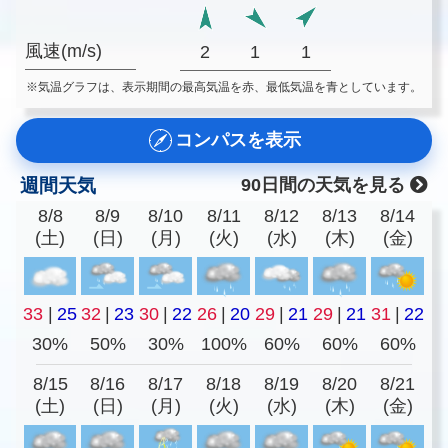
風速(m/s)
2
1
1
※気温グラフは、表示期間の最高気温を赤、最低気温を青としています。
コンパスを表示
週間天気
90日間の天気を見る
8/8
8/9
8/10
8/11
8/12
8/13
8/14
(土)
(日)
(月)
(火)
(水)
(木)
(金)
33
|
25
32
|
23
30
|
22
26
|
20
29
|
21
29
|
21
31
|
22
30%
50%
30%
100%
60%
60%
60%
8/15
8/16
8/17
8/18
8/19
8/20
8/21
(土)
(日)
(月)
(火)
(水)
(木)
(金)