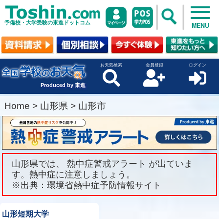
予備校・大学受験の東進ドットコム
MENU
お天気検索
会員登録
ログイン
Produced by 東進
Home
>
山形県
>
山形市
山形県では、 熱中症警戒アラート が出ていま
す。熱中症に注意しましょう。
※出典：環境省熱中症予防情報サイト
山形短期大学