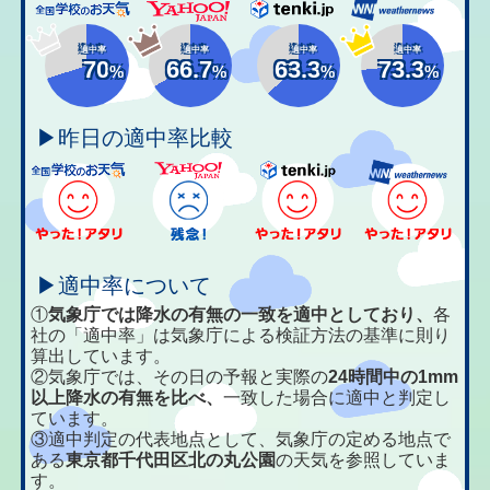
適中率
適中率
適中率
適中率
70
66.7
63.3
73.3
%
%
%
%
▶昨日の適中率比較
▶適中率について
①
気象庁では降水の有無の一致を適中としており、
各
社の「適中率」は気象庁による検証方法の基準に則り
算出しています。
②気象庁では、その日の予報と実際の
24時間中の1mm
以上降水の有無を比べ、
一致した場合に適中と判定し
ています。
③適中判定の代表地点として、気象庁の定める地点で
ある
東京都千代田区北の丸公園
の天気を参照していま
す。