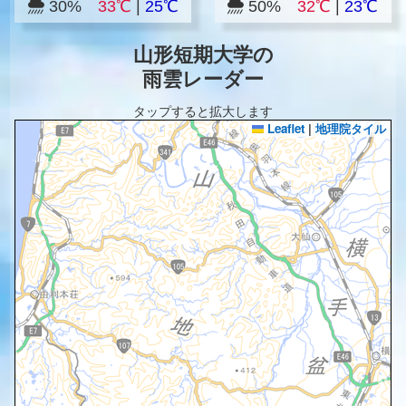
30%
33℃
|
25℃
50%
32℃
|
23℃
山形短期大学の
雨雲レーダー
タップすると拡大します
Leaflet
|
地理院タイル