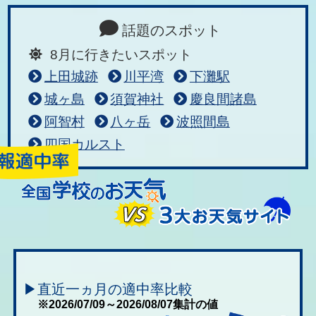
話題のスポット
8月に行きたいスポット
上田城跡
川平湾
下灘駅
城ヶ島
須賀神社
慶良間諸島
阿智村
八ヶ岳
波照間島
四国カルスト
▶直近一ヵ月の適中率比較
※2026/07/09～2026/08/07集計の値