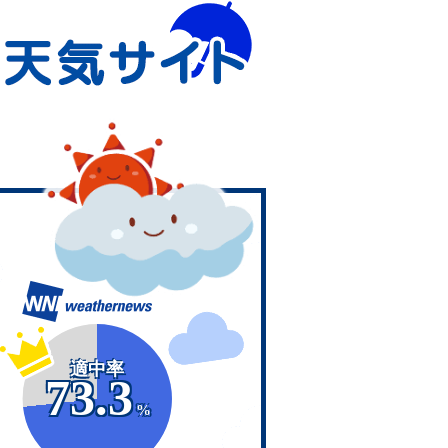
適中率
73.3
%