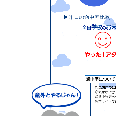
▶昨日の適中率比較
適中率について
①
気象庁では
②気象庁では
③適中判定の
④本サイトで