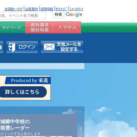
全国統一ﾃｽﾄ
企業案内
採用情報
ｻｲﾄﾏｯﾌﾟ
ﾆｭｰｽﾘﾘｰｽ
城郷中学校の
雨雲レーダー
クリックすると拡大します