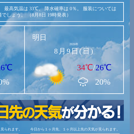
。
最高気温は
33℃。
降水確率は
0％。
服装については
適でしょう。
（8月8日 19時発表）
明日
2026年
8月9日(日)
26℃
34℃
/
26℃
0%
20%
に見られます。
今日から１ヶ月先、１ヶ月以上先の天気が見られます。