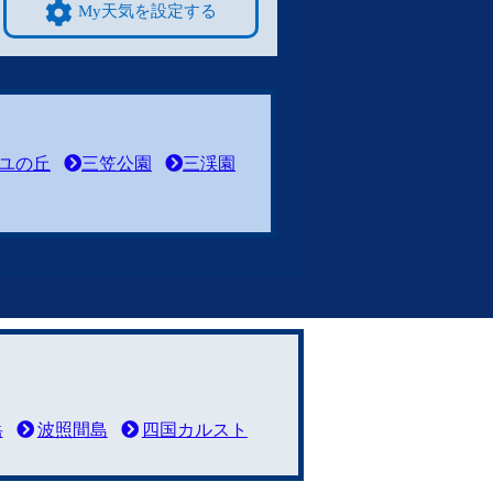
My天気を設定する
ユの丘
三笠公園
三渓園
岳
波照間島
四国カルスト