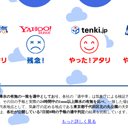
降水の有無の一致を適中としており、
各社の「適中率」は気象庁による検証
、その日の予報と実際の
24時間中の1mm以上降水の有無を比べ、
一致した場
代表地点として、気象庁の定める地点である
東京都千代田区北の丸公園
の天
は、
各社が公開している7日前0時の予報の適中判定
の結果を比較しています
もっと詳しく見る