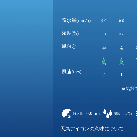
降水量(mm/h)
0.0
0.0
湿度(%)
83
87
風向き
南
南
風速(m/s)
2
1
※気温
0.0mm
87%
降水量
湿度
天気アイコンの意味について