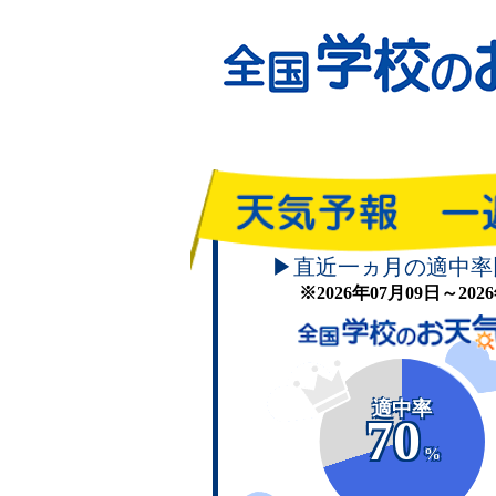
▶直近一ヵ月の適中率
※2026年07月09日～20
適中率
70
%