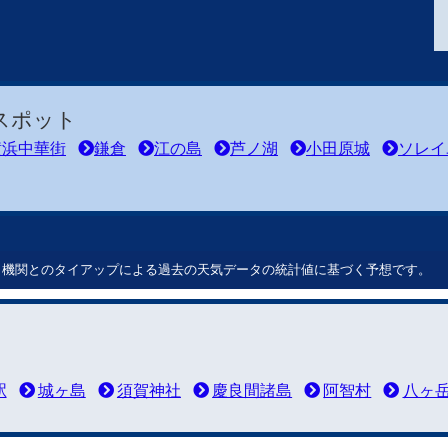
スポット
横浜中華街
鎌倉
江の島
芦ノ湖
小田原城
ソレイ
ート機関とのタイアップによる過去の天気データの統計値に基づく予想です。
駅
城ヶ島
須賀神社
慶良間諸島
阿智村
八ヶ