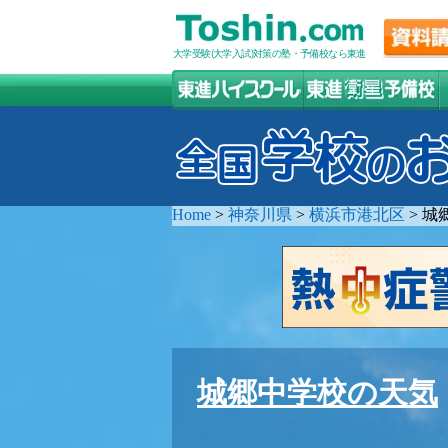
大学受験(大学入試)対策の塾・予備校なら東進
Home
>
神奈川県
>
横浜市港北区
>
城
城郷中学校の天気