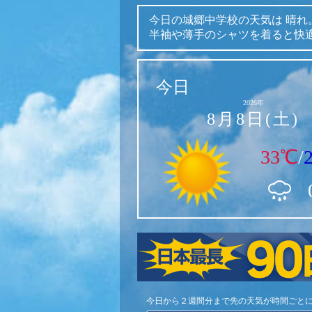
今日の城郷中学校の天気は
晴れ
半袖や薄手のシャツを着ると快
今日
2026年
8月8日(土)
33℃
/
今日から２週間分まで先の天気が時間ごと