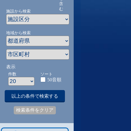
含
む
施設から検索
地域から検索
表示
件数
ソート
50音順
以上の条件で検索する
検索条件をクリア