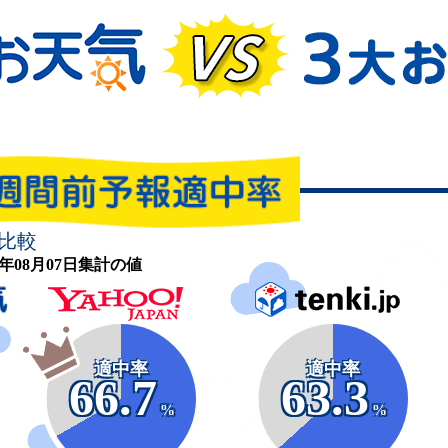
比較
26年08月07日集計の値
適中率
適中率
66.7
63.3
%
%