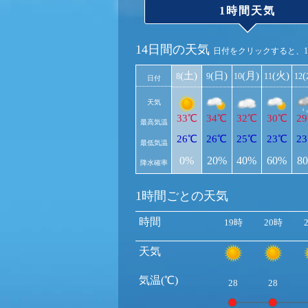
1時間天気
14日間の天気
日付をクリックすると、
(土)
(日)
(月)
(火)
8
9
10
11
12
日付
天気
33℃
34℃
32℃
30℃
2
最高気温
26℃
26℃
25℃
23℃
2
最低気温
0%
20%
40%
60%
8
降水確率
1時間ごとの天気
時間
19時
20時
天気
気温(℃)
28
28