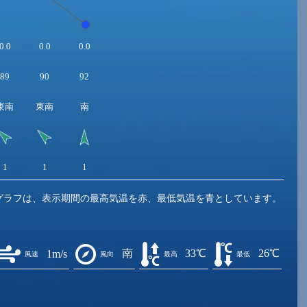
0.0
0.0
0.0
89
90
92
東南
東南
南
1
1
1
グラフは、表示期間の最高気温を赤、最低気温を青としています。
南
33℃
26℃
1m/s
風速
風向
最高
最低