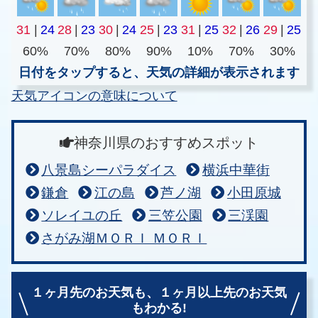
31
|
24
28
|
23
30
|
24
25
|
23
31
|
25
32
|
26
29
|
25
60%
70%
80%
90%
10%
70%
30%
日付をタップすると、天気の詳細が表示されます
天気アイコンの意味について
神奈川県のおすすめスポット
八景島シーパラダイス
横浜中華街
鎌倉
江の島
芦ノ湖
小田原城
ソレイユの丘
三笠公園
三渓園
さがみ湖ＭＯＲＩ ＭＯＲＩ
１ヶ月先のお天気も、
１ヶ月以上先のお天気
もわかる!