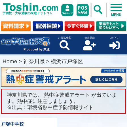
予備校・大学受験の東進ドットコム
MENU
お天気検索
会員登録
ログイン
Produced by 東進
Home
>
神奈川県
>
横浜市戸塚区
神奈川県では、 熱中症警戒アラート が出ていま
す。熱中症に注意しましょう。
※出典：環境省熱中症予防情報サイト
戸塚中学校