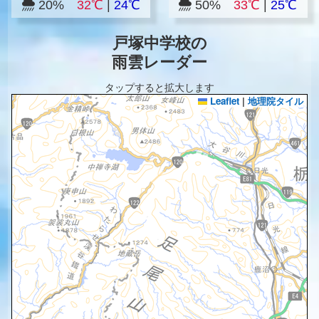
20%
32℃
|
24℃
50%
33℃
|
25℃
戸塚中学校の
雨雲レーダー
タップすると拡大します
Leaflet
|
地理院タイル