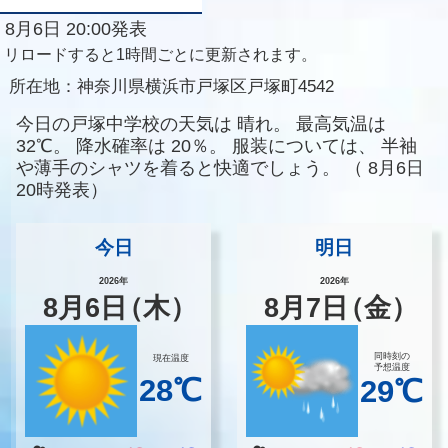
8月6日 20:00発表
リロードすると1時間ごとに更新されます。
所在地：
神奈川県横浜市戸塚区戸塚町4542
今日の戸塚中学校の天気は
晴れ。
最高気温は
32℃。
降水確率は
20％。
服装については、
半袖
や薄手のシャツを着ると快適でしょう。
（
8月6日
20時発表）
今日
明日
2026年
2026年
8
月
6
日
（木）
8
月
7
日
（金）
同時刻の
現在温度
予想温度
28℃
29℃