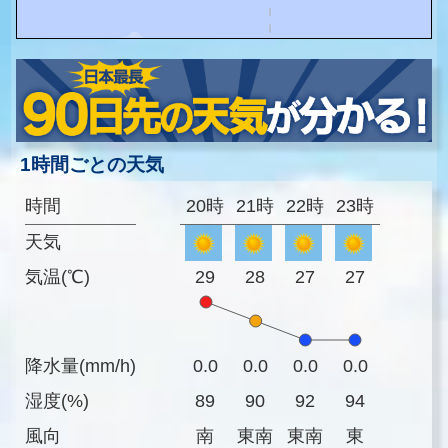
1時間ごとの天気
時間
20時
21時
22時
23時
天気
気温(℃)
29
28
27
27
降水量(mm/h)
0.0
0.0
0.0
0.0
湿度(%)
89
90
92
94
風向
南
東南
東南
東