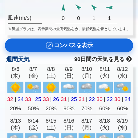
風速(m/s)
0
0
1
1
※気温グラフは、表示期間の最高気温を赤、最低気温を青としています。
コンパスを表示
週間天気
90日間の天気を見る
8/6
8/7
8/8
8/9
8/10
8/11
8/12
(木)
(金)
(土)
(日)
(月)
(火)
(水)
32
|
24
33
|
25
33
|
26
31
|
25
31
|
22
30
|
22
30
|
24
20%
50%
20%
90%
70%
60%
60%
8/13
8/14
8/15
8/16
8/17
8/18
8/19
(木)
(金)
(土)
(日)
(月)
(火)
(水)