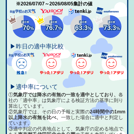
※2026/07/07～2026/08/05集計の値
適中率
適中率
適中率
適中率
70
76.7
63.3
73.3
%
%
%
%
▶昨日の適中率比較
▶適中率について
①
気象庁では降水の有無の一致を適中としており、
各
社の「適中率」は気象庁による検証方法の基準に則り
算出しています。
②気象庁では、その日の予報と実際の
24時間中の1mm
以上降水の有無を比べ、
一致した場合に適中と判定し
ています。
③適中判定の代表地点として、気象庁の定める地点で