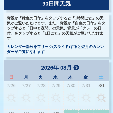
90日間天気
背景が「緑色の日付」をタップすると「1時間ごと」の天
気がご覧いただけます。また、背景が「白色の日付」をタ
ップすると「日中と夜間」の天気、背景が「グレーの日
付」をタップすると「1日ごと」の天気がご覧いただけま
す。
カレンダー部分をフリック(スライド)すると翌月のカレン
ダーがご覧になれます
2026年 08月
日
月
火
水
木
金
土
7/26
7/27
7/28
7/29
7/30
7/31
8/1
3