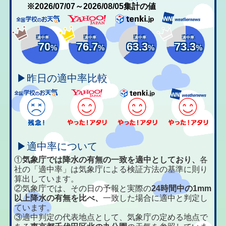
※2026/07/07～2026/08/05集計の値
適中率
適中率
適中率
適中率
70
76.7
63.3
73.3
%
%
%
%
▶昨日の適中率比較
▶適中率について
①
気象庁では降水の有無の一致を適中としており、
各
社の「適中率」は気象庁による検証方法の基準に則り
算出しています。
②気象庁では、その日の予報と実際の
24時間中の1mm
以上降水の有無を比べ、
一致した場合に適中と判定し
ています。
③適中判定の代表地点として、気象庁の定める地点で