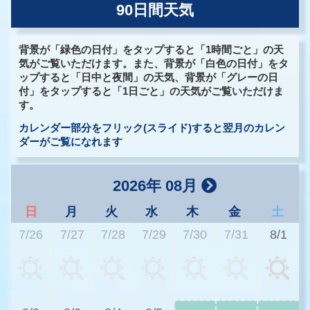
90日間天気
背景が「緑色の日付」をタップすると「1時間ごと」の天
気がご覧いただけます。また、背景が「白色の日付」をタ
ップすると「日中と夜間」の天気、背景が「グレーの日
付」をタップすると「1日ごと」の天気がご覧いただけま
す。
カレンダー部分をフリック(スライド)すると翌月のカレン
ダーがご覧になれます
2026年 08月
日
月
火
水
木
金
土
7/26
7/27
7/28
7/29
7/30
7/31
8/1
3