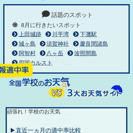
話題のスポット
8月に行きたいスポット
上田城跡
川平湾
下灘駅
城ヶ島
須賀神社
慶良間諸島
阿智村
八ヶ岳
波照間島
四国カルスト
頑張れ！学校のお天気
▶直近一ヵ月の適中率比較