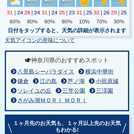
31
|
24
28
|
24
31
|
24
25
|
23
31
|
25
32
|
26
29
|
25
60%
80%
60%
90%
10%
70%
30%
日付をタップすると、天気の詳細が表示されます
天気アイコンの意味について
神奈川県のおすすめスポット
八景島シーパラダイス
横浜中華街
鎌倉
江の島
芦ノ湖
小田原城
ソレイユの丘
三笠公園
三渓園
さがみ湖ＭＯＲＩ ＭＯＲＩ
１ヶ月先のお天気も、
１ヶ月以上先のお天気
もわかる!