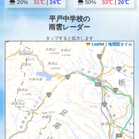
20%
31℃
|
24℃
50%
33℃
|
26℃
平戸中学校の
雨雲レーダー
タップすると拡大します
Leaflet
|
地理院タイル