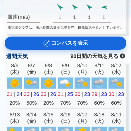
風速(m/s)
1
1
1
1
※気温グラフは、表示期間の最高気温を赤、最低気温を青としています。
コンパスを表示
週間天気
90日間の天気を見る
8/6
8/7
8/8
8/9
8/10
8/11
8/12
(木)
(金)
(土)
(日)
(月)
(火)
(水)
31
|
24
33
|
26
33
|
26
31
|
25
30
|
23
29
|
23
30
|
23
20%
50%
20%
70%
70%
60%
60%
8/13
8/14
8/15
8/16
8/17
8/18
8/19
(木)
(金)
(土)
(日)
(月)
(火)
(水)