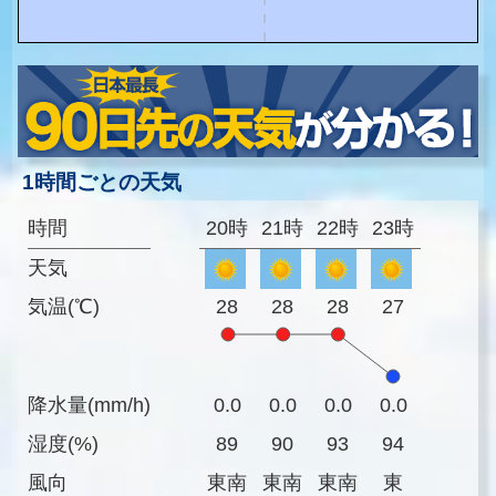
1時間ごとの天気
時間
20時
21時
22時
23時
天気
気温(℃)
28
28
28
27
降水量(mm/h)
0.0
0.0
0.0
0.0
湿度(%)
89
90
93
94
風向
東南
東南
東南
東