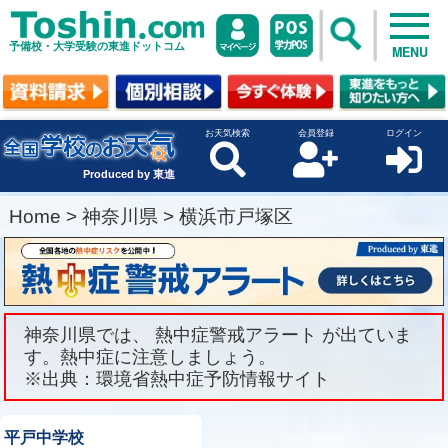
予備校・大学受験の東進ドットコム
MENU
お天気検索
会員登録
ログイン
Produced by 東進
Home
>
神奈川県
>
横浜市戸塚区
神奈川県では、 熱中症警戒アラート が出ていま
す。熱中症に注意しましょう。
※出典：環境省熱中症予防情報サイト
平戸中学校