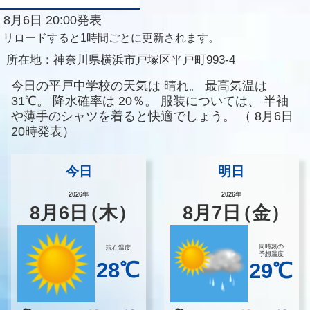
8月6日 20:00発表
リロードすると1時間ごとに更新されます。
所在地：
神奈川県横浜市戸塚区平戸町993-4
今日の平戸中学校の天気は
晴れ。
最高気温は
31℃。
降水確率は
20％。
服装については、
半袖
や薄手のシャツを着ると快適でしょう。
（
8月6日
20時発表）
今日
明日
2026年
2026年
8
月
6
日
（木）
8
月
7
日
（金）
同時刻の
現在温度
予想温度
28℃
29℃