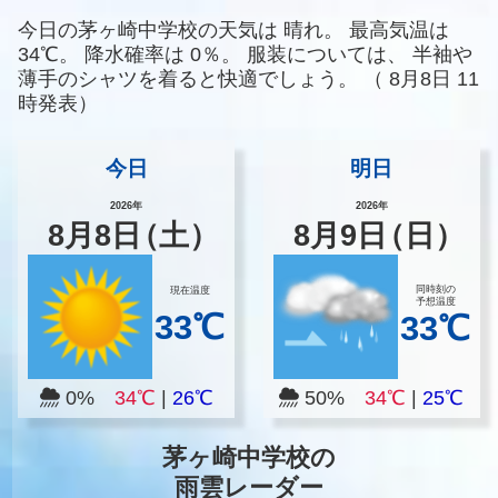
今日の茅ヶ崎中学校の天気は
晴れ。
最高気温は
34℃。
降水確率は
0％。
服装については、
半袖や
薄手のシャツを着ると快適でしょう。
（
8月8日 11
時発表）
今日
明日
2026年
2026年
8
月
8
日
（土）
8
月
9
日
（日）
同時刻の
現在温度
予想温度
33℃
33℃
0%
34℃
|
26℃
50%
34℃
|
25℃
茅ヶ崎中学校の
雨雲レーダー