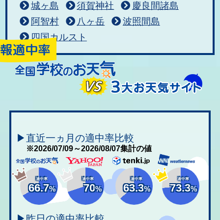
城ヶ島
須賀神社
慶良間諸島
阿智村
八ヶ岳
波照間島
四国カルスト
▶直近一ヵ月の適中率比較
※2026/07/09～2026/08/07集計の値
適中率
適中率
適中率
適中率
66.7
70
63.3
73.3
%
%
%
%
▶昨日の適中率比較