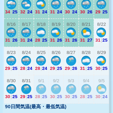
34
|
25
32
|
24
31
|
24
31
|
24
30
|
24
30
|
26
29
|
25
2
8/16
8/17
8/18
8/19
8/20
8/21
8/22
31
|
26
31
|
24
28
|
25
31
|
26
31
|
26
31
|
27
31
|
25
2
8/23
8/24
8/25
8/26
8/27
8/28
8/29
29
|
25
28
|
24
28
|
24
29
|
25
29
|
26
31
|
25
30
|
25
2
8/30
8/31
9/1
9/2
9/3
9/4
9/5
30
|
25
29
|
25
28
|
25
30
|
25
30
|
25
28
|
25
30
|
24
90日間気温(最高・最低気温)