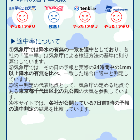
▶適中率について
①
気象庁では降水の有無の一致を適中としており、
各
社の「適中率」は気象庁による検証方法の基準に則り
算出しています。
②気象庁では、その日の予報と実際の
24時間中の1mm
以上降水の有無を比べ、
一致した場合に適中と判定し
ています。
③適中判定の代表地点として、気象庁の定める地点で
ある
東京都千代田区北の丸公園
の天気を参照していま
す。
④本サイトでは、
各社が公開している7日前0時の予報
の適中判定
の結果を比較しています。