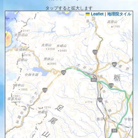
タップすると拡大します
Leaflet
|
地理院タイル