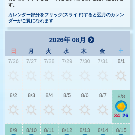
す。
カレンダー部分をフリック(スライド)すると翌月のカレン
ダーがご覧になれます
2026年 08月
日
月
火
水
木
金
土
7/26
7/27
7/28
7/29
7/30
7/31
8/1
3
8/2
8/3
8/4
8/5
8/6
8/7
8/8
34
|
26
2
8/9
8/10
8/11
8/12
8/13
8/14
8/15