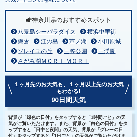
神奈川県のおすすめスポット
八景島シーパラダイス
横浜中華街
鎌倉
江の島
芦ノ湖
小田原城
ソレイユの丘
三笠公園
三渓園
さがみ湖ＭＯＲＩ ＭＯＲＩ
１ヶ月先のお天気も、
１ヶ月以上先のお天気
もわかる!
90日間天気
背景が「緑色の日付」をタップすると「1時間ごと」の天
気がご覧いただけます。また、背景が「白色の日付」をタ
ップすると「日中と夜間」の天気、背景が「グレーの日
付」をタップすると「1日ごと」の天気がご覧いただけま