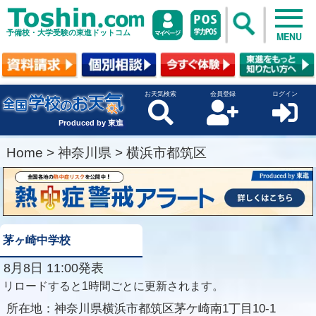
予備校・大学受験の東進ドットコム
MENU
お天気検索
会員登録
ログイン
Produced by 東進
Home
>
神奈川県
>
横浜市都筑区
茅ヶ崎中学校
8月8日 11:00発表
リロードすると1時間ごとに更新されます。
所在地：
神奈川県横浜市都筑区茅ケ崎南1丁目10-1