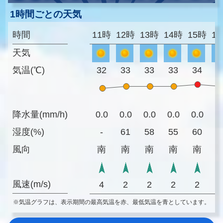
1時間ごとの天気
時間
11時
12時
13時
14時
15時
1
天気
気温(℃)
32
33
33
33
34
3
降水量(mm/h)
0.0
0.0
0.0
0.0
0.0
0
湿度(%)
-
61
58
55
60
6
風向
南
南
南
南
南
風速(m/s)
4
2
2
2
2
※気温グラフは、表示期間の最高気温を赤、最低気温を青としています。