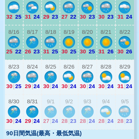
32
|
25
31
|
24
29
|
23
27
|
22
30
|
23
30
|
23
31
|
24
2
8/16
8/17
8/18
8/19
8/20
8/21
8/22
25
|
22
26
|
23
31
|
25
30
|
25
30
|
25
31
|
26
30
|
26
2
8/23
8/24
8/25
8/26
8/27
8/28
8/29
30
|
25
29
|
24
30
|
24
30
|
24
30
|
24
30
|
24
31
|
24
2
8/30
8/31
9/1
9/2
9/3
9/4
9/5
30
|
24
29
|
24
27
|
24
28
|
23
28
|
24
28
|
24
28
|
23
90日間気温(最高・最低気温)