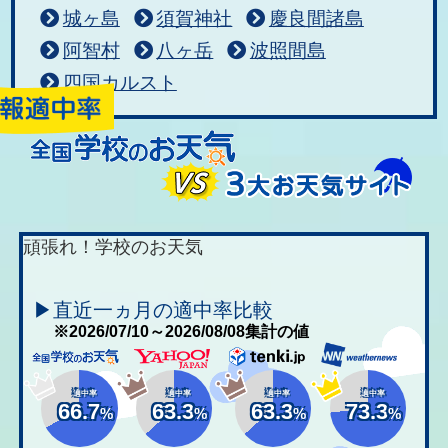
城ヶ島
須賀神社
慶良間諸島
阿智村
八ヶ岳
波照間島
四国カルスト
頑張れ！学校のお天気
▶直近一ヵ月の適中率比較
※2026/07/10～2026/08/08集計の値
適中率
適中率
適中率
適中率
66.7
63.3
63.3
73.3
%
%
%
%