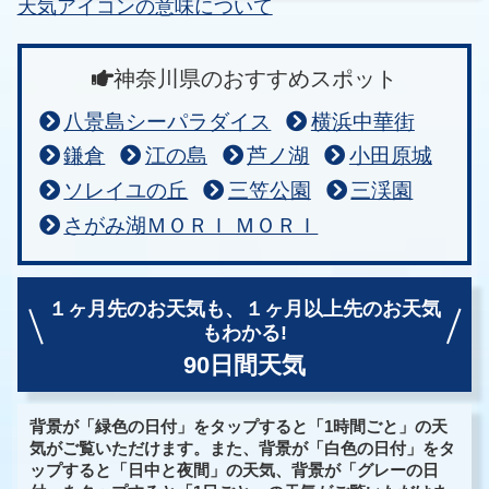
天気アイコンの意味について
神奈川県のおすすめスポット
八景島シーパラダイス
横浜中華街
鎌倉
江の島
芦ノ湖
小田原城
ソレイユの丘
三笠公園
三渓園
さがみ湖ＭＯＲＩ ＭＯＲＩ
１ヶ月先のお天気も、
１ヶ月以上先のお天気
もわかる!
90日間天気
背景が「緑色の日付」をタップすると「1時間ごと」の天
気がご覧いただけます。また、背景が「白色の日付」をタ
ップすると「日中と夜間」の天気、背景が「グレーの日