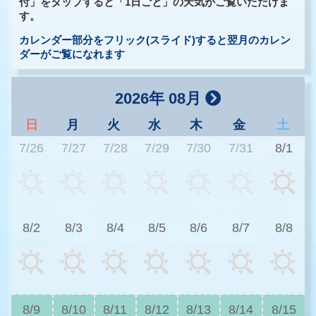
付」をタップすると「1日ごと」の天気がご覧いただけま
す。
カレンダー部分をフリック(スライド)すると翌月のカレン
ダーがご覧になれます
2026年 08月
日
月
火
水
木
金
土
7/26
7/27
7/28
7/29
7/30
7/31
8/1
3
8/2
8/3
8/4
8/5
8/6
8/7
8/8
2
8/9
8/10
8/11
8/12
8/13
8/14
8/15