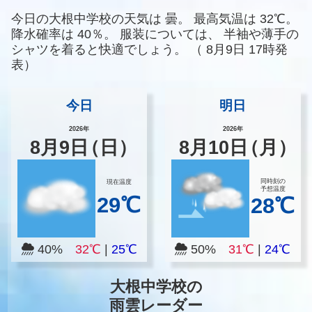
今日の大根中学校の天気は
曇。
最高気温は
32℃。
降水確率は
40％。
服装については、
半袖や薄手の
シャツを着ると快適でしょう。
（
8月9日 17時発
表）
今日
明日
2026年
2026年
8
月
9
日
（日）
8
月
10
日
（月）
同時刻の
現在温度
予想温度
29℃
28℃
40%
32℃
|
25℃
50%
31℃
|
24℃
大根中学校の
雨雲レーダー