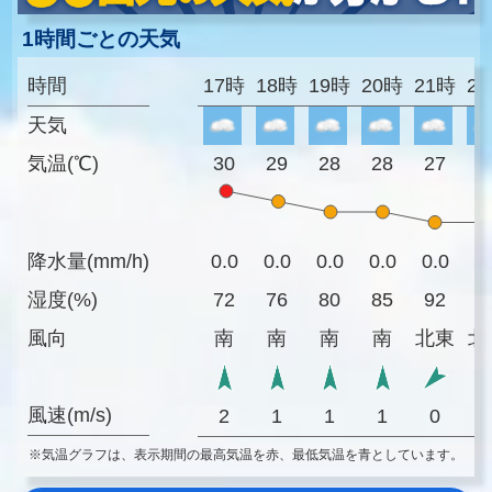
1時間ごとの天気
時間
17時
18時
19時
20時
21時
2
天気
気温(℃)
30
29
28
28
27
2
降水量(mm/h)
0.0
0.0
0.0
0.0
0.0
0
湿度(%)
72
76
80
85
92
9
風向
南
南
南
南
北東
北
風速(m/s)
2
1
1
1
0
※気温グラフは、表示期間の最高気温を赤、最低気温を青としています。