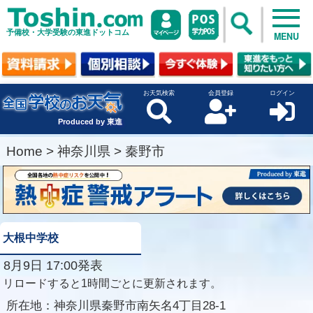
予備校・大学受験の東進ドットコム
MENU
お天気検索
会員登録
ログイン
Produced by 東進
Home
>
神奈川県
>
秦野市
大根中学校
8月9日 17:00発表
リロードすると1時間ごとに更新されます。
所在地：
神奈川県秦野市南矢名4丁目28-1