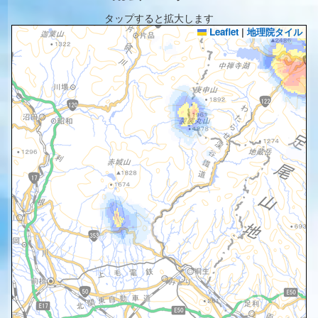
タップすると拡大します
Leaflet
|
地理院タイル