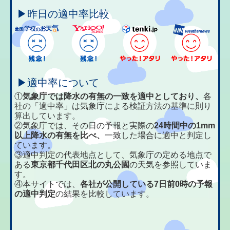
▶昨日の適中率比較
▶適中率について
①
気象庁では降水の有無の一致を適中としており、
各
社の「適中率」は気象庁による検証方法の基準に則り
算出しています。
②気象庁では、その日の予報と実際の
24時間中の1mm
以上降水の有無を比べ、
一致した場合に適中と判定し
ています。
③適中判定の代表地点として、気象庁の定める地点で
ある
東京都千代田区北の丸公園
の天気を参照していま
す。
④本サイトでは、
各社が公開している7日前0時の予報
の適中判定
の結果を比較しています。