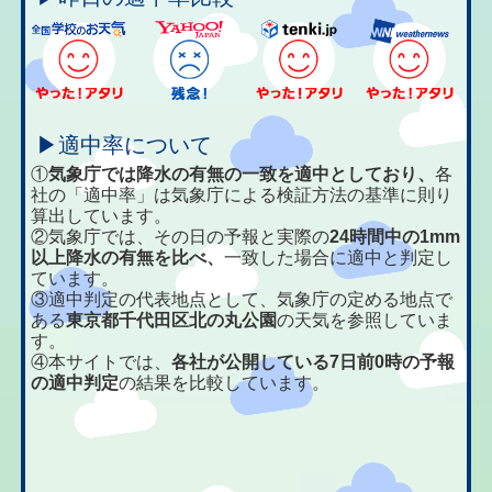
▶適中率について
①
気象庁では降水の有無の一致を適中としており、
各
社の「適中率」は気象庁による検証方法の基準に則り
算出しています。
②気象庁では、その日の予報と実際の
24時間中の1mm
以上降水の有無を比べ、
一致した場合に適中と判定し
ています。
③適中判定の代表地点として、気象庁の定める地点で
ある
東京都千代田区北の丸公園
の天気を参照していま
す。
④本サイトでは、
各社が公開している7日前0時の予報
の適中判定
の結果を比較しています。