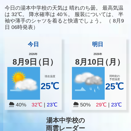
今日の湯本中学校の天気は
晴れのち曇。
最高気温
は
32℃。
降水確率は
40％。
服装については、
半
袖や薄手のシャツを着ると快適でしょう。
（
8月9
日 06時発表）
今日
明日
2026年
2026年
8
月
9
日
（日）
8
月
10
日
（月）
同時刻の
現在温度
予想温度
25℃
25℃
40%
32℃
|
23℃
50%
29℃
|
23℃
湯本中学校の
雨雲レーダー