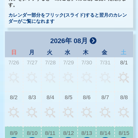
す。
カレンダー部分をフリック(スライド)すると翌月のカレン
ダーがご覧になれます
2026年 08月
日
月
火
水
木
金
土
7/26
7/27
7/28
7/29
7/30
7/31
8/1
3
8/2
8/3
8/4
8/5
8/6
8/7
8/8
2
8/9
8/10
8/11
8/12
8/13
8/14
8/15