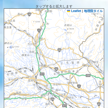
タップすると拡大します
Leaflet
|
地理院タイル