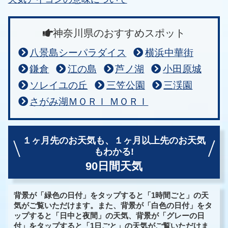
神奈川県のおすすめスポット
八景島シーパラダイス
横浜中華街
鎌倉
江の島
芦ノ湖
小田原城
ソレイユの丘
三笠公園
三渓園
さがみ湖ＭＯＲＩ ＭＯＲＩ
１ヶ月先のお天気も、
１ヶ月以上先のお天気
もわかる!
90日間天気
背景が「緑色の日付」をタップすると「1時間ごと」の天
気がご覧いただけます。また、背景が「白色の日付」をタ
ップすると「日中と夜間」の天気、背景が「グレーの日
付」をタップすると「1日ごと」の天気がご覧いただけま