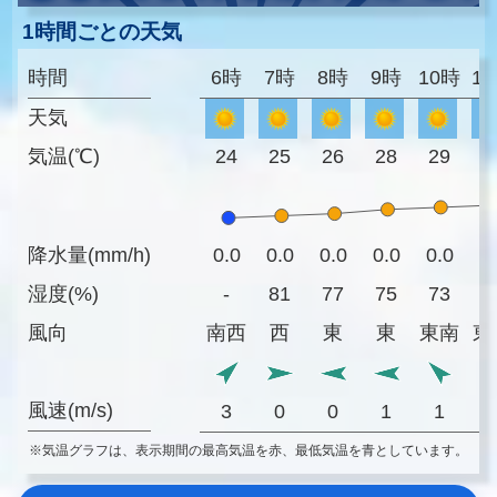
1時間ごとの天気
時間
6時
7時
8時
9時
10時
1
天気
気温(℃)
24
25
26
28
29
3
降水量(mm/h)
0.0
0.0
0.0
0.0
0.0
0
湿度(%)
-
81
77
75
73
7
風向
南西
西
東
東
東南
東
風速(m/s)
3
0
0
1
1
※気温グラフは、表示期間の最高気温を赤、最低気温を青としています。