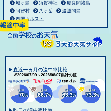
城ヶ島
須賀神社
慶良間諸島
阿智村
八ヶ岳
波照間島
四国カルスト
▶直近一ヵ月の適中率比較
※2026/07/09～2026/08/07集計の値
適中率
適中率
適中率
適中率
70
66.7
63.3
73.3
%
%
%
%
▶昨日の適中率比較