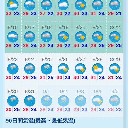
32
|
23
29
|
23
27
|
22
30
|
22
30
|
23
31
|
24
29
|
21
3
8/16
8/17
8/18
8/19
8/20
8/21
8/22
28
|
22
28
|
24
32
|
24
26
|
22
30
|
24
29
|
25
29
|
25
2
8/23
8/24
8/25
8/26
8/27
8/28
8/29
30
|
24
29
|
25
31
|
25
30
|
24
30
|
24
31
|
24
31
|
24
2
8/30
8/31
9/1
9/2
9/3
9/4
9/5
30
|
25
28
|
24
28
|
24
29
|
24
29
|
23
29
|
24
28
|
23
90日間気温(最高・最低気温)