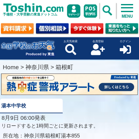
予備校・大学受験の東進ドットコム
MENU
お天気検索
会員登録
ログイン
Produced by 東進
Home
>
神奈川県
>
箱根町
湯本中学校
8月9日 06:00発表
リロードすると1時間ごとに更新されます。
所在地：
神奈川県箱根町湯本855