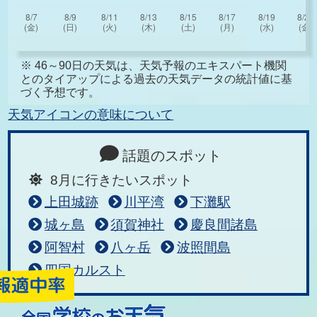
※ 46～90日の天気は、天気予報のエキスパート機関
とのタイアップによる過去の天気データの統計値に基
づく予想です。
天気アイコンの意味について
話題のスポット
8月に行きたいスポット
上田城跡
川平湾
下灘駅
城ヶ島
須賀神社
慶良間諸島
阿智村
八ヶ岳
波照間島
四国カルスト