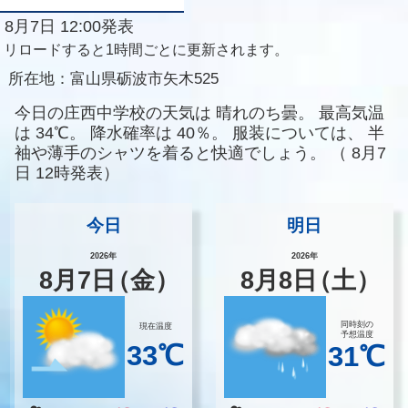
8月7日 12:00発表
リロードすると1時間ごとに更新されます。
所在地：
富山県砺波市矢木525
今日の庄西中学校の天気は
晴れのち曇。
最高気温
は
34℃。
降水確率は
40％。
服装については、
半
袖や薄手のシャツを着ると快適でしょう。
（
8月7
日 12時発表）
今日
明日
2026年
2026年
8
月
7
日
（金）
8
月
8
日
（土）
同時刻の
現在温度
予想温度
33℃
31℃