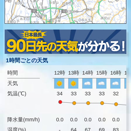
1時間ごとの天気
時間
12時
13時
14時
15時
16時
1
天気
気温(℃)
34
33
33
33
32
3
降水量(mm/h)
0.0
0.0
0.0
0.0
0.0
0
湿度(%)
-
64
67
69
83
8