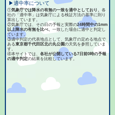
▶適中率について
①
気象庁では降水の有無の一致を適中としており、
各
社の「適中率」は気象庁による検証方法の基準に則り
算出しています。
②気象庁では、その日の予報と実際の
24時間中の1mm
以上降水の有無を比べ、
一致した場合に適中と判定し
ています。
③適中判定の代表地点として、気象庁の定める地点で
ある
東京都千代田区北の丸公園
の天気を参照していま
す。
④本サイトでは、
各社が公開している7日前0時の予報
の適中判定
の結果を比較しています。