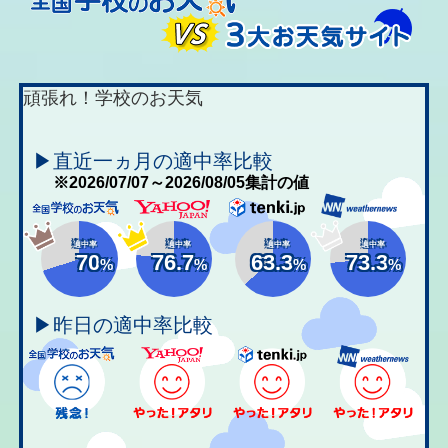
頑張れ！学校のお天気
▶直近一ヵ月の適中率比較
※2026/07/07～2026/08/05集計の値
適中率
適中率
適中率
適中率
70
76.7
63.3
73.3
%
%
%
%
▶昨日の適中率比較