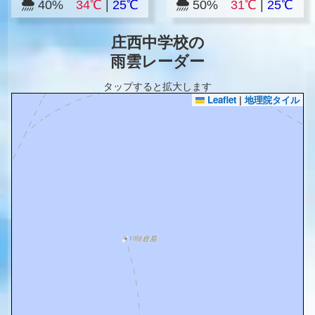
40%
34℃
|
25℃
50%
31℃
|
25℃
庄西中学校の
雨雲レーダー
タップすると拡大します
Leaflet
|
地理院タイル