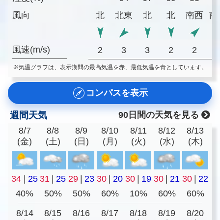
風向
北
北東
北
北
南西
南
風速(m/s)
2
3
3
2
2
※気温グラフは、表示期間の最高気温を赤、最低気温を青としています。
コンパスを表示
週間天気
90日間の天気を見る
8/7
8/8
8/9
8/10
8/11
8/12
8/13
(金)
(土)
(日)
(月)
(火)
(水)
(木)
34
|
25
31
|
25
29
|
23
30
|
20
30
|
19
30
|
21
30
|
22
40%
50%
50%
60%
10%
60%
60%
8/14
8/15
8/16
8/17
8/18
8/19
8/20