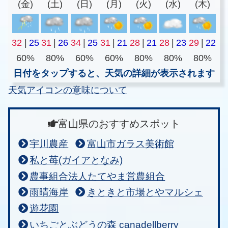
(金)
(土)
(日)
(月)
(火)
(水)
(木)
32
|
25
31
|
26
34
|
25
31
|
21
28
|
21
28
|
23
29
|
22
60%
80%
60%
60%
80%
80%
80%
日付をタップすると、天気の詳細が表示されます
天気アイコンの意味について
富山県のおすすめスポット
宇川農産
富山市ガラス美術館
私と苺(ガイアとなみ)
農事組合法人たてやま営農組合
雨晴海岸
きときと市場とやマルシェ
遊花園
いちごとぶどうの森 canadellberry