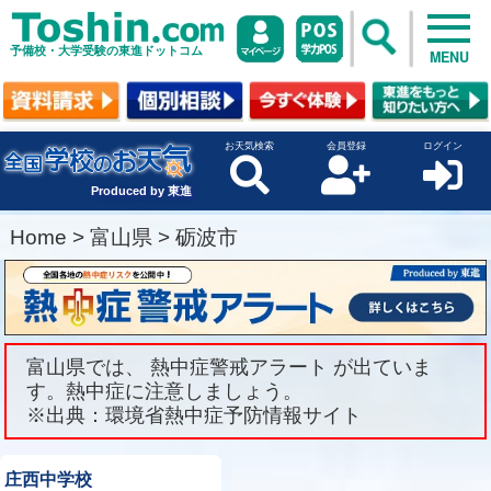
予備校・大学受験の東進ドットコム
MENU
お天気検索
会員登録
ログイン
Produced by 東進
Home
>
富山県
>
砺波市
富山県では、 熱中症警戒アラート が出ていま
す。熱中症に注意しましょう。
※出典：環境省熱中症予防情報サイト
庄西中学校