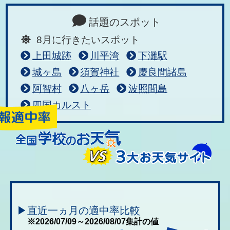
話題のスポット
8月に行きたいスポット
上田城跡
川平湾
下灘駅
城ヶ島
須賀神社
慶良間諸島
阿智村
八ヶ岳
波照間島
四国カルスト
▶直近一ヵ月の適中率比較
※2026/07/09～2026/08/07集計の値