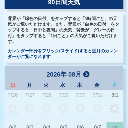
90日間天気
背景が「緑色の日付」をタップすると「1時間ごと」の天
気がご覧いただけます。また、背景が「白色の日付」をタ
ップすると「日中と夜間」の天気、背景が「グレーの日
付」をタップすると「1日ごと」の天気がご覧いただけま
す。
カレンダー部分をフリック(スライド)すると翌月のカレン
ダーがご覧になれます
2026年 08月
日
月
火
水
木
金
土
7/26
7/27
7/28
7/29
7/30
7/31
8/1
3
8/2
8/3
8/4
8/5
8/6
8/7