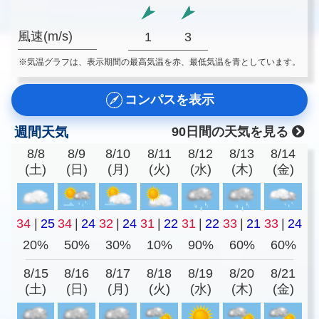
風速(m/s)
1
3
※気温グラフは、表示期間の最高気温を赤、最低気温を青としています。
コンパスを表示
週間天気
90日間の天気を見る
8/8
8/9
8/10
8/11
8/12
8/13
8/14
(土)
(日)
(月)
(火)
(水)
(木)
(金)
34
|
25
34
|
24
32
|
24
31
|
22
31
|
22
33
|
21
33
|
24
20%
50%
30%
10%
90%
60%
60%
8/15
8/16
8/17
8/18
8/19
8/20
8/21
(土)
(日)
(月)
(火)
(水)
(木)
(金)