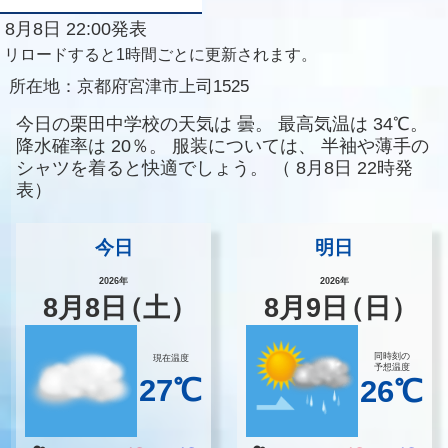
8月8日 22:00発表
リロードすると1時間ごとに更新されます。
所在地：
京都府宮津市上司1525
今日の栗田中学校の天気は
曇。
最高気温は
34℃。
降水確率は
20％。
服装については、
半袖や薄手の
シャツを着ると快適でしょう。
（
8月8日 22時発
表）
今日
明日
2026年
2026年
8
月
8
日
（土）
8
月
9
日
（日）
同時刻の
現在温度
予想温度
27℃
26℃