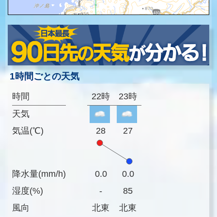
1時間ごとの天気
時間
22時
23時
天気
気温(℃)
28
27
降水量(mm/h)
0.0
0.0
湿度(%)
-
85
風向
北東
北東