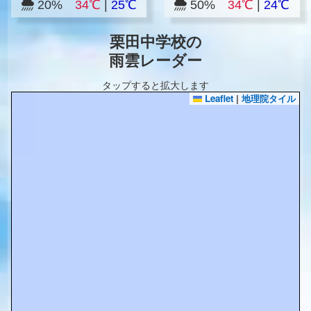
20%
34℃
|
25℃
50%
34℃
|
24℃
栗田中学校の
雨雲レーダー
タップすると拡大します
Leaflet
|
地理院タイル