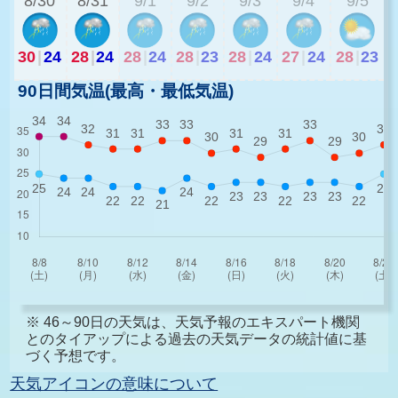
8/30
8/31
9/1
9/2
9/3
9/4
9/5
30
|
24
28
|
24
28
|
24
28
|
23
28
|
24
27
|
24
28
|
23
90日間気温(最高・最低気温)
※ 46～90日の天気は、天気予報のエキスパート機関
とのタイアップによる過去の天気データの統計値に基
づく予想です。
天気アイコンの意味について