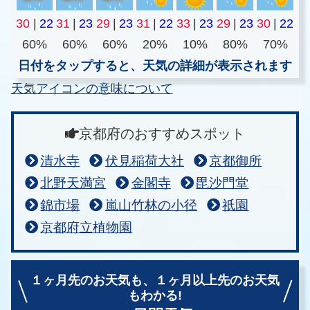
30
|
22
31
|
23
29
|
23
31
|
22
33
|
23
29
|
23
30
|
22
60%
60%
60%
20%
10%
80%
70%
日付をタップすると、天気の詳細が表示されます
天気アイコンの意味について
京都府のおすすめスポット
清水寺
伏見稲荷大社
京都御所
北野天満宮
金閣寺
毘沙門堂
錦市場
嵐山竹林の小径
祇園
京都府立植物園
１ヶ月先のお天気も、
１ヶ月以上先のお天気
もわかる!