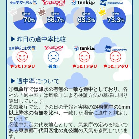
適中率
適中率
適中率
適中率
70
66.7
63.3
73.3
%
%
%
%
▶昨日の適中率比較
▶適中率について
①
気象庁では降水の有無の一致を適中としており、
各
社の「適中率」は気象庁による検証方法の基準に則り
算出しています。
②気象庁では、その日の予報と実際の
24時間中の1mm
以上降水の有無を比べ、
一致した場合に適中と判定し
ています。
③適中判定の代表地点として、気象庁の定める地点で
ある
東京都千代田区北の丸公園
の天気を参照していま
す。