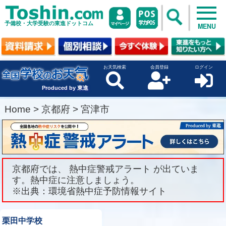
予備校・大学受験の東進ドットコム
MENU
お天気検索
会員登録
ログイン
Produced by 東進
Home
>
京都府
>
宮津市
京都府では、 熱中症警戒アラート が出ていま
す。熱中症に注意しましょう。
※出典：環境省熱中症予防情報サイト
栗田中学校