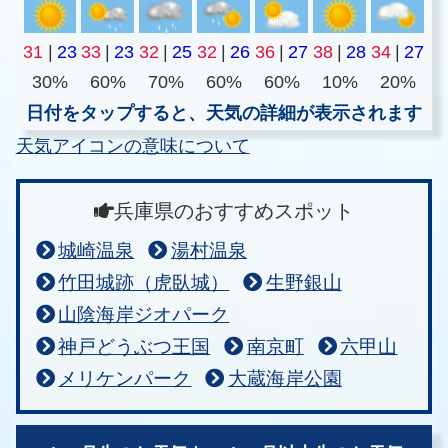
31
|
23
33
|
23
32
|
25
32
|
26
36
|
27
38
|
28
34
|
27
30%
60%
70%
60%
60%
10%
20%
日付をタップすると、天気の詳細が表示されます
天気アイコンの意味について
兵庫県のおすすめスポット
城崎温泉
湯村温泉
竹田城跡（虎臥城）
生野銀山
山陰海岸ジオパーク
神戸どうぶつ王国
南京町
六甲山
メリケンパーク
大蔵海岸公園