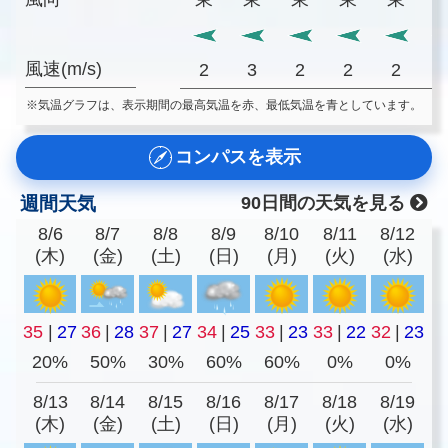
風速(m/s)
2
3
2
2
2
※気温グラフは、表示期間の最高気温を赤、最低気温を青としています。
コンパスを表示
週間天気
90日間の天気を見る
8/6
8/7
8/8
8/9
8/10
8/11
8/12
(木)
(金)
(土)
(日)
(月)
(火)
(水)
35
|
27
36
|
28
37
|
27
34
|
25
33
|
23
33
|
22
32
|
23
20%
50%
30%
60%
60%
0%
0%
8/13
8/14
8/15
8/16
8/17
8/18
8/19
(木)
(金)
(土)
(日)
(月)
(火)
(水)