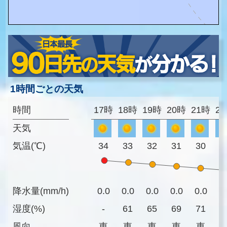
1時間ごとの天気
時間
17時
18時
19時
20時
21時
2
天気
気温(℃)
34
33
32
31
30
2
降水量(mm/h)
0.0
0.0
0.0
0.0
0.0
0
湿度(%)
-
61
65
69
71
7
風向
東
東
東
東
東