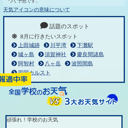
づく予想です。
天気アイコンの意味について
話題のスポット
8月に行きたいスポット
上田城跡
川平湾
下灘駅
城ヶ島
須賀神社
慶良間諸島
阿智村
八ヶ岳
波照間島
四国カルスト
頑張れ！学校のお天気