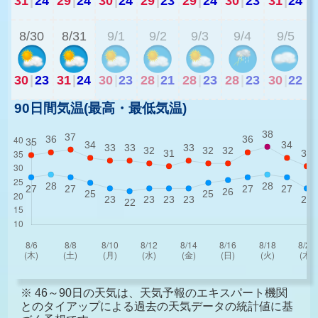
31
|
24
29
|
24
30
|
24
29
|
23
29
|
24
30
|
23
31
|
24
2
8/30
8/31
9/1
9/2
9/3
9/4
9/5
30
|
23
31
|
24
30
|
23
28
|
21
28
|
23
28
|
23
30
|
22
90日間気温(最高・最低気温)
※ 46～90日の天気は、天気予報のエキスパート機関
とのタイアップによる過去の天気データの統計値に基