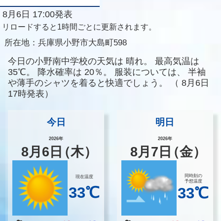
8月6日 17:00発表
リロードすると1時間ごとに更新されます。
所在地：
兵庫県小野市大島町598
今日の小野南中学校の天気は
晴れ。
最高気温は
35℃。
降水確率は
20％。
服装については、
半袖
や薄手のシャツを着ると快適でしょう。
（
8月6日
17時発表）
今日
明日
2026年
2026年
8
月
6
日
（木）
8
月
7
日
（金）
同時刻の
現在温度
予想温度
33℃
33℃