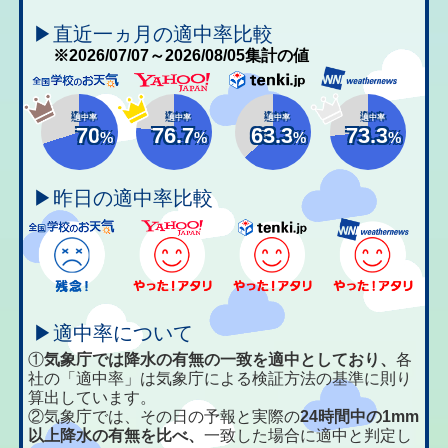
▶直近一ヵ月の適中率比較
※2026/07/07～2026/08/05集計の値
適中率
適中率
適中率
適中率
70
76.7
63.3
73.3
%
%
%
%
▶昨日の適中率比較
▶適中率について
①
気象庁では降水の有無の一致を適中としており、
各
社の「適中率」は気象庁による検証方法の基準に則り
算出しています。
②気象庁では、その日の予報と実際の
24時間中の1mm
以上降水の有無を比べ、
一致した場合に適中と判定し