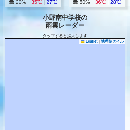
20%
35℃
|
27℃
50%
36℃
|
28℃
小野南中学校の
雨雲レーダー
タップすると拡大します
Leaflet
|
地理院タイル