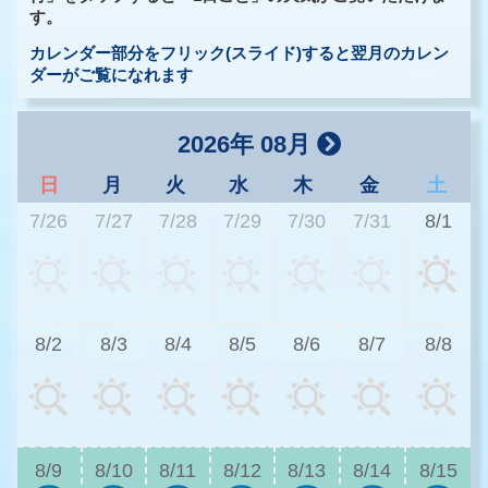
す。
カレンダー部分をフリック(スライド)すると翌月のカレン
ダーがご覧になれます
2026年 08月
日
月
火
水
木
金
土
7/26
7/27
7/28
7/29
7/30
7/31
8/1
3
8/2
8/3
8/4
8/5
8/6
8/7
8/8
3
8/9
8/10
8/11
8/12
8/13
8/14
8/15