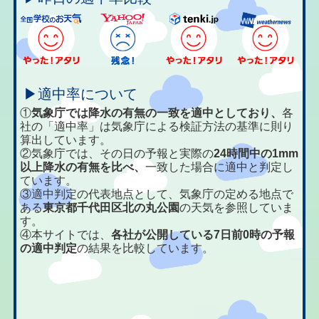
▶適中率について
①
気象庁では降水の有無の一致を適中としており、
各
社の「適中率」は気象庁による検証方法の基準に則り
算出しています。
②気象庁では、その日の予報と実際の
24時間中の1mm
以上降水の有無を比べ、
一致した場合に適中と判定し
ています。
③適中判定の代表地点として、気象庁の定める地点で
ある
東京都千代田区北の丸公園
の天気を参照していま
す。
④本サイトでは、
各社が公開している7日前0時の予報
の適中判定
の結果を比較しています。