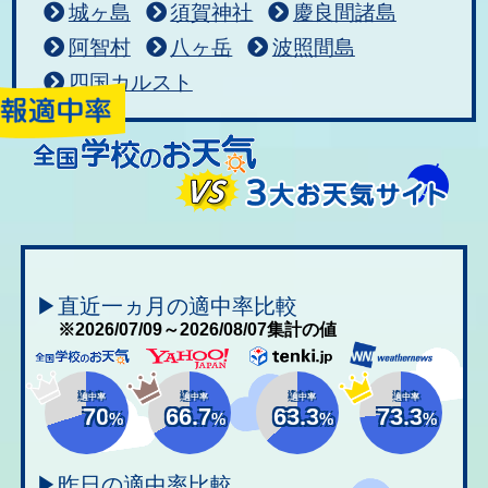
城ヶ島
須賀神社
慶良間諸島
阿智村
八ヶ岳
波照間島
四国カルスト
▶直近一ヵ月の適中率比較
※2026/07/09～2026/08/07集計の値
適中率
適中率
適中率
適中率
70
66.7
63.3
73.3
%
%
%
%
▶昨日の適中率比較