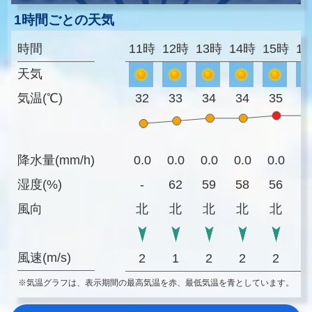
1時間ごとの天気
時間
11時
12時
13時
14時
15時
1
天気
気温(℃)
32
33
34
34
35
3
降水量(mm/h)
0.0
0.0
0.0
0.0
0.0
0
湿度(%)
-
62
59
58
56
5
風向
北
北
北
北
北
風速(m/s)
2
1
2
2
2
※気温グラフは、表示期間の最高気温を赤、最低気温を青としています。