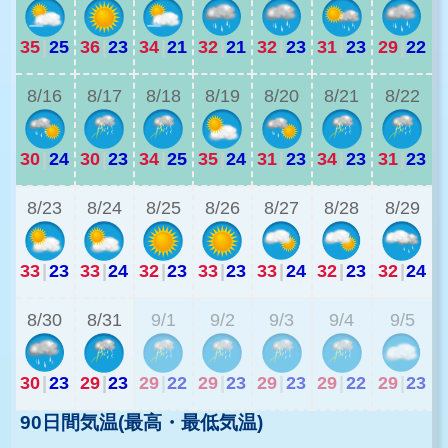
35
|
25
36
|
23
34
|
21
32
|
21
32
|
23
31
|
23
29
|
22
3
8/16
8/17
8/18
8/19
8/20
8/21
8/22
30
|
24
30
|
23
34
|
25
35
|
24
31
|
23
34
|
23
31
|
23
2
8/23
8/24
8/25
8/26
8/27
8/28
8/29
33
|
23
33
|
24
32
|
23
33
|
23
33
|
24
32
|
23
32
|
24
2
8/30
8/31
9/1
9/2
9/3
9/4
9/5
30
|
23
29
|
23
29
|
22
29
|
23
29
|
23
29
|
22
29
|
23
90日間気温(最高・最低気温)