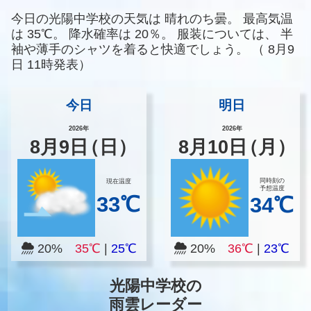
今日の光陽中学校の天気は
晴れのち曇。
最高気温
は
35℃。
降水確率は
20％。
服装については、
半
袖や薄手のシャツを着ると快適でしょう。
（
8月9
日 11時発表）
今日
明日
2026年
2026年
8
月
9
日
（日）
8
月
10
日
（月）
同時刻の
現在温度
予想温度
33℃
34℃
20%
35℃
|
25℃
20%
36℃
|
23℃
光陽中学校の
雨雲レーダー