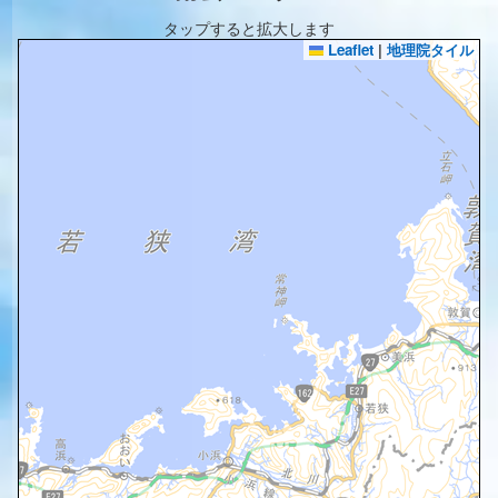
タップすると拡大します
Leaflet
|
地理院タイル