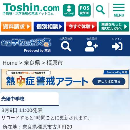
予備校・大学受験の東進ドットコム
MENU
お天気検索
会員登録
ログイン
Produced by 東進
Home
>
奈良県
>
橿原市
光陽中学校
8月9日 11:00発表
リロードすると1時間ごとに更新されます。
所在地：
奈良県橿原市古川町20