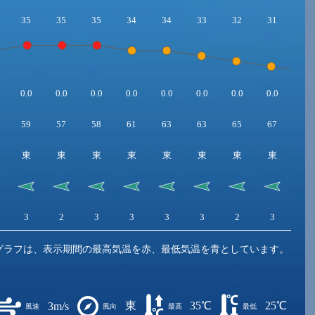
35
35
35
34
34
33
32
31
30
0.0
0.0
0.0
0.0
0.0
0.0
0.0
0.0
0.0
59
57
58
61
63
63
65
67
69
東
東
東
東
東
東
東
東
東
3
2
3
3
3
3
2
3
3
グラフは、表示期間の最高気温を赤、最低気温を青としています。
東
35℃
25℃
3m/s
風速
風向
最高
最低