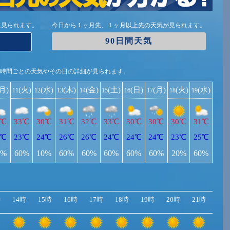
に見られます。
今日から１ヶ月先、１ヶ月以上先の天気が見られます。
90日間天気
1時間ごとの天気やその日の詳細が見られます。
(月)
(火)
(水)
(木)
(金)
(土)
(日)
(月)
(火)
(水)
11
12
13
14
15
16
17
18
19
1℃
33℃
30℃
31℃
32℃
33℃
30℃
30℃
30℃
31℃
6℃
23℃
24℃
26℃
26℃
24℃
24℃
24℃
23℃
25℃
0%
60%
10%
60%
60%
60%
60%
60%
20%
60%
時
14時
15時
16時
17時
18時
19時
20時
21時
22