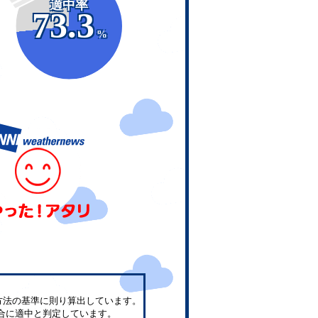
適中率
73.3
%
方法の基準に則り算出しています。
合に適中と判定しています。