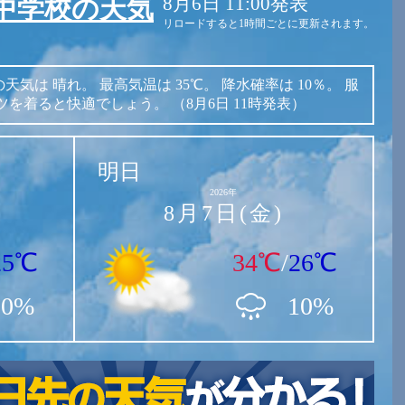
8月6日 11:00発表
中学校の天気
リロードすると1時間ごとに更新されます。
の天気は
晴れ。
最高気温は
35℃。
降水確率は
10％。
服
ツを着ると快適でしょう。
（8月6日 11時発表）
明日
2026年
8月7日(金)
25℃
34℃
/
26℃
10%
10%