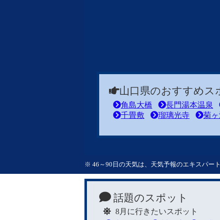
山口県のおすすめス
角島大橋
長門湯本温泉
千畳敷
瑠璃光寺
菊ヶ
※ 46～90日の天気は、天気予報のエキスパ
話題のスポット
8月に行きたいスポット