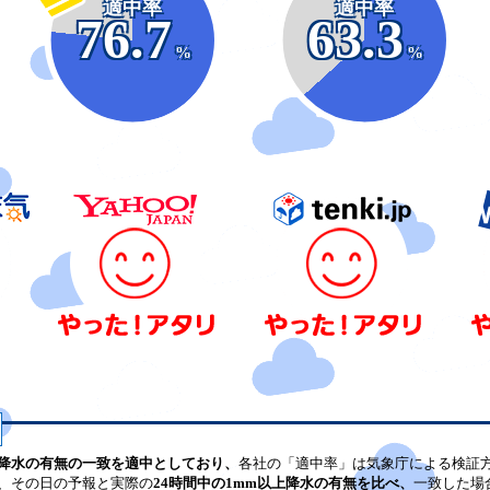
適中率
適中率
76.7
63.3
%
%
降水の有無の一致を適中としており、
各社の「適中率」は気象庁による検証
、その日の予報と実際の
24時間中の1mm以上降水の有無を比べ、
一致した場