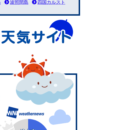
岳
波照間島
四国カルスト