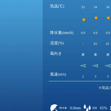
気温(℃)
33
34
34
降水量(mm/h)
0.0
0.0
0.0
湿度(%)
-
65
61
風向き
東
東
東
風速(m/s)
2
3
3
※気温
0.0mm
65%
降水量
湿度