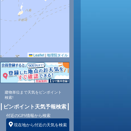
30
0.0
69
Leaflet
|
地理院タイル
東
3
建物単位まで天気をピンポイント
検索!
ピンポイント天気予報検索
付近のGPS情報から検索
現在地から付近の天気を検索