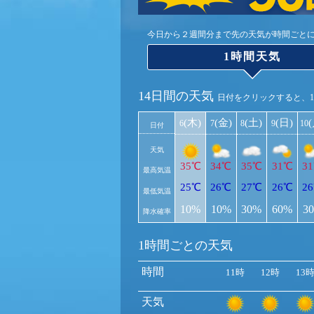
今日から２週間分まで先の天気が時間ごと
1時間天気
14日間の天気
日付をクリックすると、
(木)
(金)
(土)
(日)
6
7
8
9
10
日付
天気
35℃
34℃
35℃
31℃
3
最高気温
25℃
26℃
27℃
26℃
2
最低気温
10%
10%
30%
60%
3
降水確率
1時間ごとの天気
時間
11時
12時
13
天気