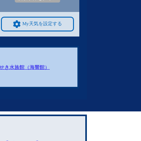
My天気を設定する
せき水族館（海響館）