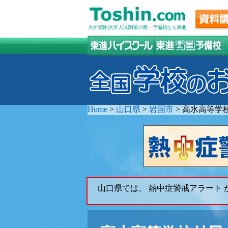
大学受験(大学入試)対策の塾・予備校なら東進
Home
>
山口県
>
岩国市
>
高水高等学
山口県では、 熱中症警戒アラート