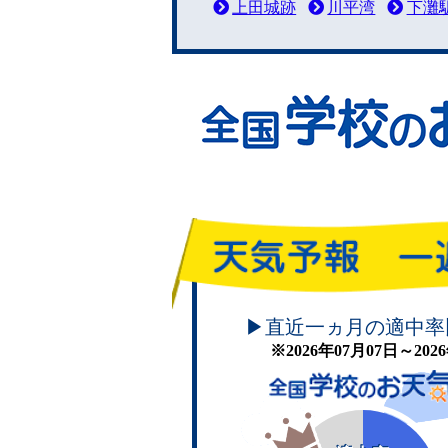
上田城跡
川平湾
下灘
頑張れ！学校のお天気
▶直近一ヵ月の適中率
※2026年07月07日～20