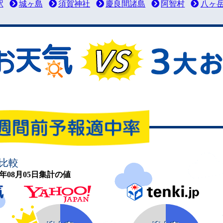
駅
城ヶ島
須賀神社
慶良間諸島
阿智村
八ヶ
比較
26年08月05日集計の値