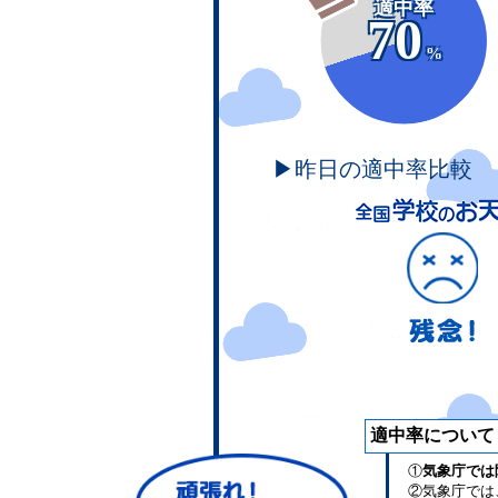
適中率
70
%
▶昨日の適中率比較
適中率について
①
気象庁では
②気象庁では