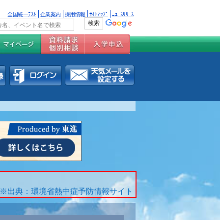
全国統一ﾃｽﾄ
企業案内
採用情報
ｻｲﾄﾏｯﾌﾟ
ﾆｭｰｽﾘﾘｰｽ
※出典：環境省熱中症予防情報サイト