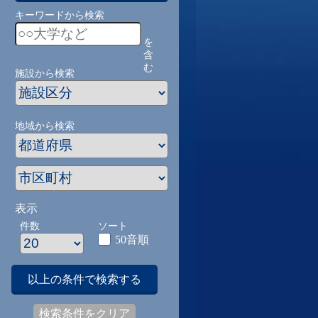
キーワードから検索
を
含
む
施設から検索
地域から検索
表示
件数
ソート
50音順
以上の条件で検索する
検索条件をクリア