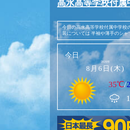
高水高等学校付属
今日の高水高等学校付属中学校
装については
半袖や薄手のシャ
今日
2026年
8月6日(木)
35℃
/