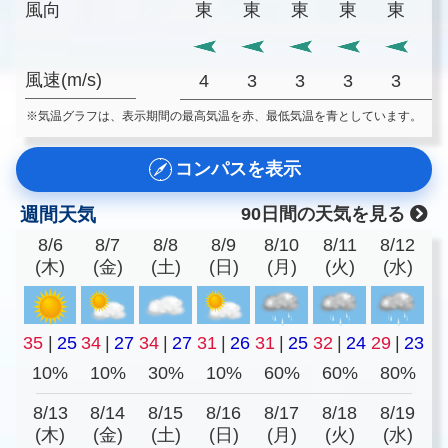
風向
東
東
東
東
東
風速(m/s)
4
3
3
3
3
※気温グラフは、表示期間の最高気温を赤、最低気温を青としています。
コンパスを表示
週間天気
90日間の天気を見る
8/6
8/7
8/8
8/9
8/10
8/11
8/12
(木)
(金)
(土)
(日)
(月)
(火)
(水)
35
|
25
34
|
27
34
|
27
31
|
26
31
|
25
32
|
24
29
|
23
10%
10%
30%
10%
60%
60%
80%
8/13
8/14
8/15
8/16
8/17
8/18
8/19
(木)
(金)
(土)
(日)
(月)
(火)
(水)