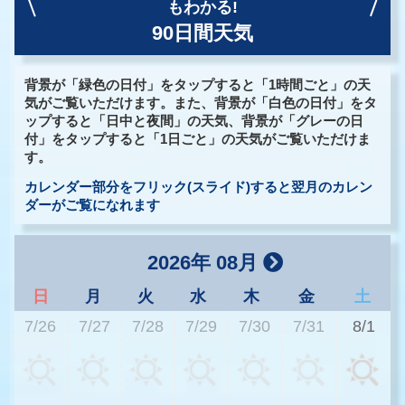
もわかる!
90日間天気
背景が「緑色の日付」をタップすると「1時間ごと」の天
気がご覧いただけます。また、背景が「白色の日付」をタ
ップすると「日中と夜間」の天気、背景が「グレーの日
付」をタップすると「1日ごと」の天気がご覧いただけま
す。
カレンダー部分をフリック(スライド)すると翌月のカレン
ダーがご覧になれます
2026年 08月
日
月
火
水
木
金
土
7/26
7/27
7/28
7/29
7/30
7/31
8/1
3