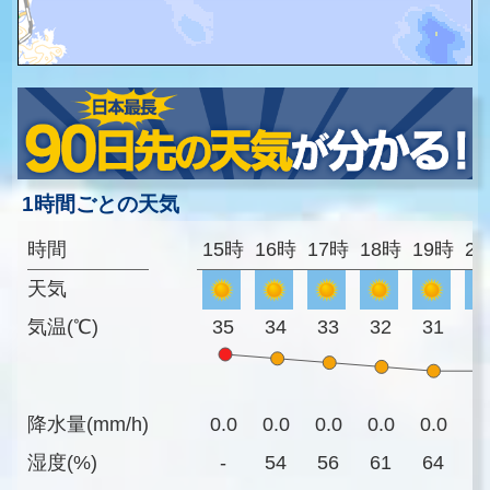
1時間ごとの天気
時間
15時
16時
17時
18時
19時
2
天気
気温(℃)
35
34
33
32
31
3
降水量(mm/h)
0.0
0.0
0.0
0.0
0.0
0
湿度(%)
-
54
56
61
64
6