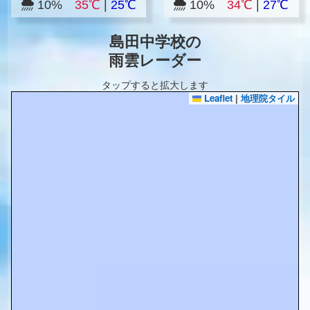
10%
35℃
|
25℃
10%
34℃
|
27℃
島田中学校の
雨雲レーダー
タップすると拡大します
Leaflet
|
地理院タイル