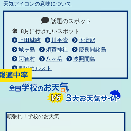
天気アイコンの意味について
話題のスポット
8月に行きたいスポット
上田城跡
川平湾
下灘駅
城ヶ島
須賀神社
慶良間諸島
阿智村
八ヶ岳
波照間島
四国カルスト
頑張れ！学校のお天気