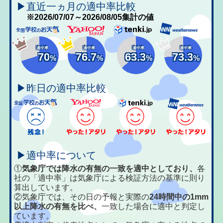
▶直近一ヵ月の適中率比較
※2026/07/07～2026/08/05集計の値
適中率
適中率
適中率
適中率
70
76.7
63.3
73.3
%
%
%
%
▶昨日の適中率比較
▶適中率について
①
気象庁では降水の有無の一致を適中としており、
各
社の「適中率」は気象庁による検証方法の基準に則り
算出しています。
②気象庁では、その日の予報と実際の
24時間中の1mm
以上降水の有無を比べ、
一致した場合に適中と判定し
ています。