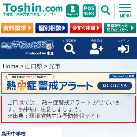
予備校・大学受験の東進ドットコム
MENU
お天気検索
会員登録
ログイン
Produced by 東進
Home
>
山口県
>
光市
山口県では、 熱中症警戒アラート が出ていま
す。熱中症に注意しましょう。
※出典：環境省熱中症予防情報サイト
島田中学校