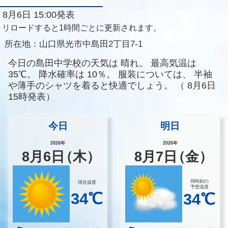
8月6日 15:00発表
リロードすると1時間ごとに更新されます。
所在地：
山口県光市中島田2丁目7-1
今日の島田中学校の天気は
晴れ。
最高気温は
35℃。
降水確率は
10％。
服装については、
半袖
や薄手のシャツを着ると快適でしょう。
（
8月6日
15時発表）
今日
明日
2026年
2026年
8
月
6
日
（木）
8
月
7
日
（金）
同時刻の
現在温度
予想温度
34℃
34℃