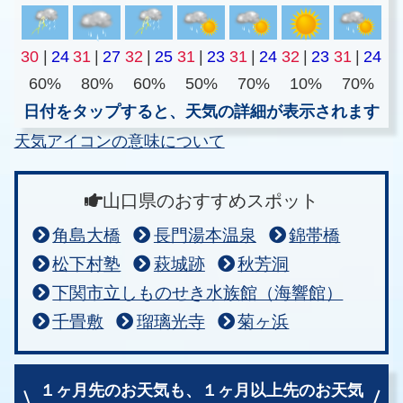
30
|
24
31
|
27
32
|
25
31
|
23
31
|
24
32
|
23
31
|
24
60%
80%
60%
50%
70%
10%
70%
日付をタップすると、天気の詳細が表示されます
天気アイコンの意味について
山口県のおすすめスポット
角島大橋
長門湯本温泉
錦帯橋
松下村塾
萩城跡
秋芳洞
下関市立しものせき水族館（海響館）
千畳敷
瑠璃光寺
菊ヶ浜
１ヶ月先のお天気も、
１ヶ月以上先のお天気