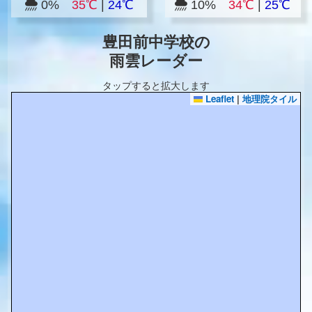
0%
35℃
|
24℃
10%
34℃
|
25℃
豊田前中学校の
雨雲レーダー
タップすると拡大します
Leaflet
|
地理院タイル