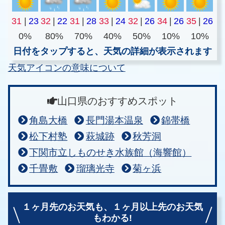
31
|
23
32
|
22
31
|
28
33
|
24
32
|
26
34
|
26
35
|
26
0%
80%
70%
40%
50%
10%
10%
日付をタップすると、天気の詳細が表示されます
天気アイコンの意味について
山口県のおすすめスポット
角島大橋
長門湯本温泉
錦帯橋
松下村塾
萩城跡
秋芳洞
下関市立しものせき水族館（海響館）
千畳敷
瑠璃光寺
菊ヶ浜
１ヶ月先のお天気も、
１ヶ月以上先のお天気
もわかる!