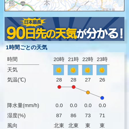
1時間ごとの天気
時間
20時
21時
22時
23時
天気
気温(℃)
28
28
27
26
降水量(mm/h)
0.0
0.0
0.0
0.0
湿度(%)
87
86
73
71
風向
北東
北東
東
東