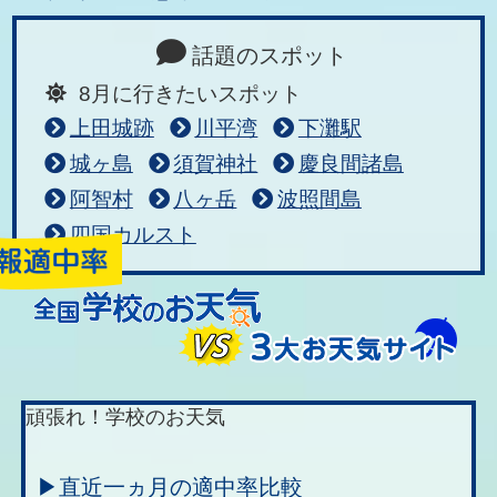
話題のスポット
8月に行きたいスポット
上田城跡
川平湾
下灘駅
城ヶ島
須賀神社
慶良間諸島
阿智村
八ヶ岳
波照間島
四国カルスト
頑張れ！学校のお天気
▶直近一ヵ月の適中率比較