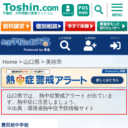
予備校・大学受験の東進ドットコム
MENU
お天気検索
会員登録
ログイン
Produced by 東進
Home
>
山口県
>
美祢市
山口県では、 熱中症警戒アラート が出ていま
す。熱中症に注意しましょう。
※出典：環境省熱中症予防情報サイト
豊田前中学校