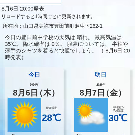
8月6日 20:00発表
リロードすると1時間ごとに更新されます。
所在地：
山口県美祢市豊田前町麻生下262-1
今日の豊田前中学校の天気は
晴れ。
最高気温は
35℃。
降水確率は
0％。
服装については、
半袖や
薄手のシャツを着ると快適でしょう。
（
8月6日 20
時発表）
今日
明日
2026年
2026年
8
月
6
日
（木）
8
月
7
日
（金）
同時刻の
現在温度
予想温度
28℃
30℃