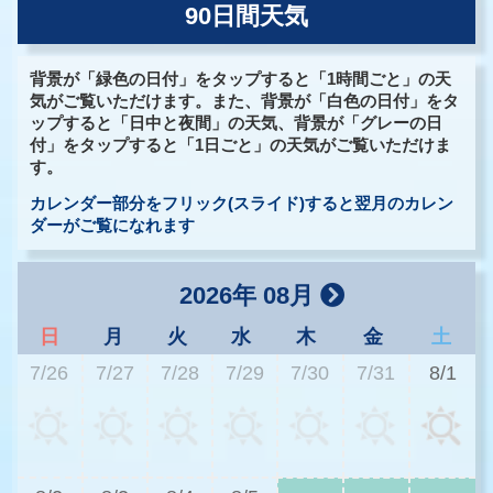
90日間天気
背景が「緑色の日付」をタップすると「1時間ごと」の天
気がご覧いただけます。また、背景が「白色の日付」をタ
ップすると「日中と夜間」の天気、背景が「グレーの日
付」をタップすると「1日ごと」の天気がご覧いただけま
す。
カレンダー部分をフリック(スライド)すると翌月のカレン
ダーがご覧になれます
2026年 08月
日
月
火
水
木
金
土
7/26
7/27
7/28
7/29
7/30
7/31
8/1
3