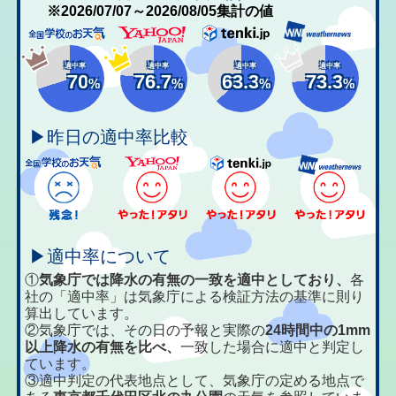
※2026/07/07～2026/08/05集計の値
適中率
適中率
適中率
適中率
70
76.7
63.3
73.3
%
%
%
%
▶昨日の適中率比較
▶適中率について
①
気象庁では降水の有無の一致を適中としており、
各
社の「適中率」は気象庁による検証方法の基準に則り
算出しています。
②気象庁では、その日の予報と実際の
24時間中の1mm
以上降水の有無を比べ、
一致した場合に適中と判定し
ています。
③適中判定の代表地点として、気象庁の定める地点で