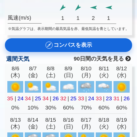
風速(m/s)
1
1
2
1
※気温グラフは、表示期間の最高気温を赤、最低気温を青としています。
コンパスを表示
週間天気
90日間の天気を見る
8/6
8/7
8/8
8/9
8/10
8/11
8/12
(木)
(金)
(土)
(日)
(月)
(火)
(水)
35
|
24
34
|
25
34
|
26
32
|
25
33
|
24
33
|
23
31
|
26
0%
10%
30%
60%
70%
60%
60%
8/13
8/14
8/15
8/16
8/17
8/18
8/19
(木)
(金)
(土)
(日)
(月)
(火)
(水)