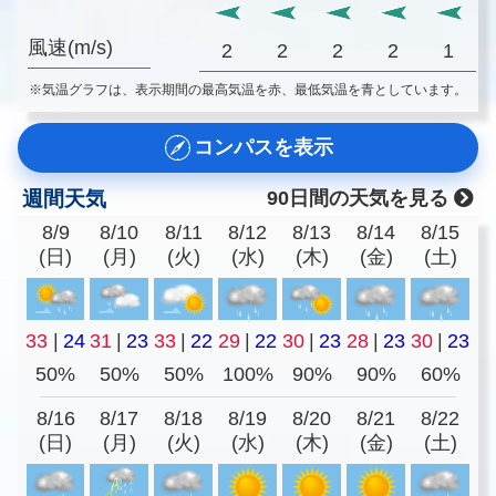
風速(m/s)
2
2
2
2
1
※気温グラフは、表示期間の最高気温を赤、最低気温を青としています。
コンパスを表示
週間天気
90日間の天気を見る
8/9
8/10
8/11
8/12
8/13
8/14
8/15
(日)
(月)
(火)
(水)
(木)
(金)
(土)
33
|
24
31
|
23
33
|
22
29
|
22
30
|
23
28
|
23
30
|
23
50%
50%
50%
100%
90%
90%
60%
8/16
8/17
8/18
8/19
8/20
8/21
8/22
(日)
(月)
(火)
(水)
(木)
(金)
(土)