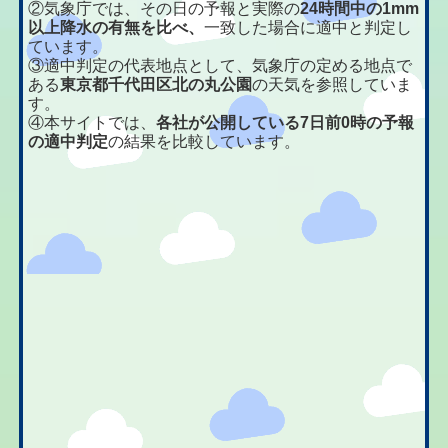
②気象庁では、その日の予報と実際の
24時間中の1mm
以上降水の有無を比べ、
一致した場合に適中と判定し
ています。
③適中判定の代表地点として、気象庁の定める地点で
ある
東京都千代田区北の丸公園
の天気を参照していま
す。
④本サイトでは、
各社が公開している7日前0時の予報
の適中判定
の結果を比較しています。