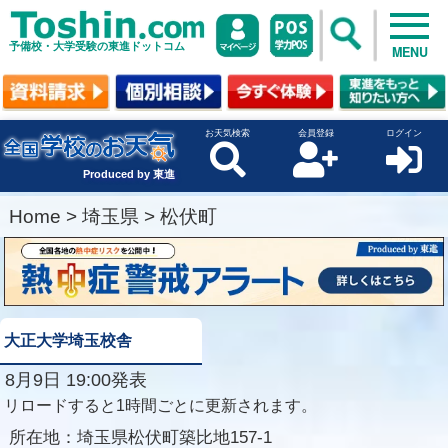
予備校・大学受験の東進ドットコム
MENU
お天気検索
会員登録
ログイン
Produced by 東進
Home
>
埼玉県
>
松伏町
大正大学埼玉校舎
8月9日 19:00発表
リロードすると1時間ごとに更新されます。
所在地：
埼玉県松伏町築比地157-1