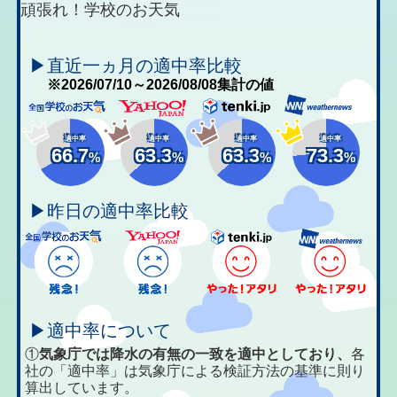
頑張れ！学校のお天気
▶直近一ヵ月の適中率比較
※2026/07/10～2026/08/08集計の値
適中率
適中率
適中率
適中率
66.7
63.3
63.3
73.3
%
%
%
%
▶昨日の適中率比較
▶適中率について
①
気象庁では降水の有無の一致を適中としており、
各
社の「適中率」は気象庁による検証方法の基準に則り
算出しています。