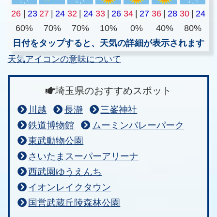
26
|
23
27
|
24
32
|
24
33
|
26
34
|
27
36
|
28
30
|
24
60%
70%
70%
10%
0%
40%
80%
日付をタップすると、天気の詳細が表示されます
天気アイコンの意味について
埼玉県のおすすめスポット
川越
長瀞
三峯神社
鉄道博物館
ムーミンバレーパーク
東武動物公園
さいたまスーパーアリーナ
西武園ゆうえんち
イオンレイクタウン
国営武蔵丘陵森林公園