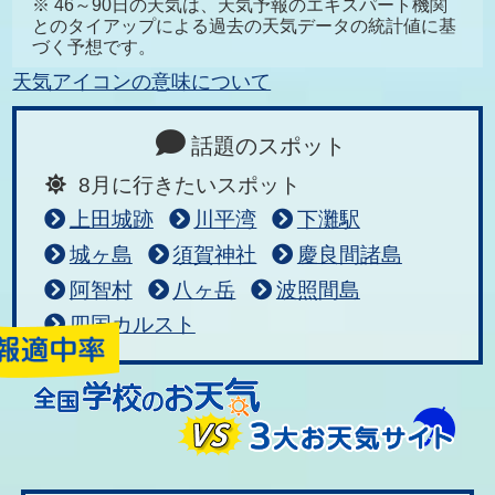
※ 46～90日の天気は、天気予報のエキスパート機関
とのタイアップによる過去の天気データの統計値に基
づく予想です。
天気アイコンの意味について
話題のスポット
8月に行きたいスポット
上田城跡
川平湾
下灘駅
城ヶ島
須賀神社
慶良間諸島
阿智村
八ヶ岳
波照間島
四国カルスト