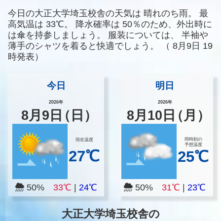
今日の大正大学埼玉校舎の天気は
晴れのち雨。
最
高気温は
33℃。
降水確率は
50％のため、外出時に
は傘を持参しましょう。
服装については、
半袖や
薄手のシャツを着ると快適でしょう。
（
8月9日 19
時発表）
今日
明日
2026年
2026年
8
月
9
日
（日）
8
月
10
日
（月）
同時刻の
現在温度
予想温度
27℃
25℃
50%
33℃
|
24℃
50%
31℃
|
23℃
大正大学埼玉校舎の