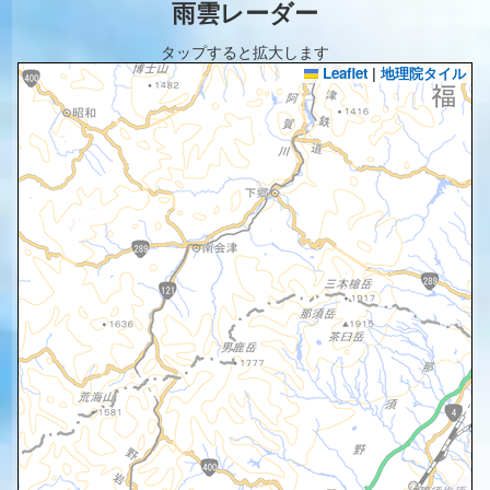
雨雲レーダー
タップすると拡大します
Leaflet
|
地理院タイル