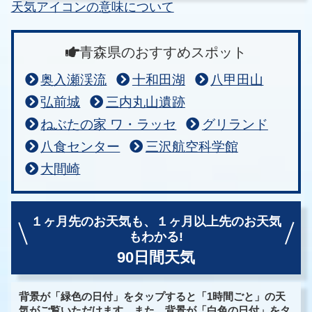
天気アイコンの意味について
青森県のおすすめスポット
奥入瀬渓流
十和田湖
八甲田山
弘前城
三内丸山遺跡
ねぶたの家 ワ・ラッセ
グリランド
八食センター
三沢航空科学館
大間崎
１ヶ月先のお天気も、
１ヶ月以上先のお天気
もわかる!
90日間天気
背景が「緑色の日付」をタップすると「1時間ごと」の天
気がご覧いただけます。また、背景が「白色の日付」をタ