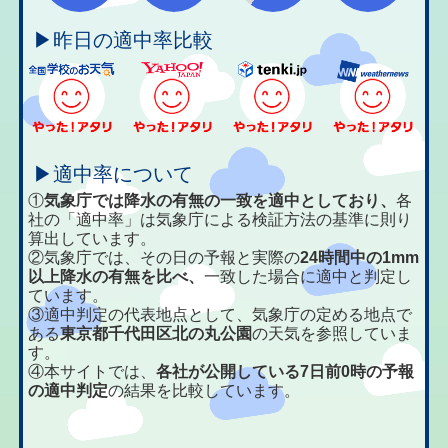
▶昨日の適中率比較
▶適中率について
①
気象庁では降水の有無の一致を適中としており、
各
社の「適中率」は気象庁による検証方法の基準に則り
算出しています。
②気象庁では、その日の予報と実際の
24時間中の1mm
以上降水の有無を比べ、
一致した場合に適中と判定し
ています。
③適中判定の代表地点として、気象庁の定める地点で
ある
東京都千代田区北の丸公園
の天気を参照していま
す。
④本サイトでは、
各社が公開している7日前0時の予報
の適中判定
の結果を比較しています。