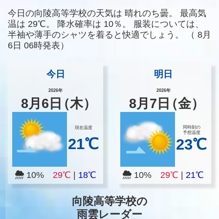
今日の向陵高等学校の天気は
晴れのち曇。
最高気
温は
29℃。
降水確率は
10％。
服装については、
半袖や薄手のシャツを着ると快適でしょう。
（
8月
6日 06時発表）
今日
明日
2026年
2026年
8
月
6
日
（木）
8
月
7
日
（金）
同時刻の
現在温度
予想温度
21℃
23℃
10%
29℃
|
18℃
10%
29℃
|
21℃
向陵高等学校の
雨雲レーダー