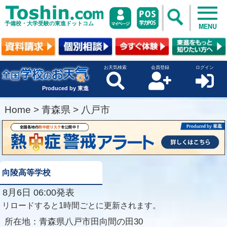
予備校・大学受験の東進ドットコム
MENU
お天気検索
会員登録
ログイン
Produced by 東進
Home
>
青森県
>
八戸市
向陵高等学校
8月6日 06:00発表
リロードすると1時間ごとに更新されます。
所在地：
青森県八戸市田向間の田30