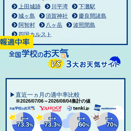
上田城跡
川平湾
下灘駅
城ヶ島
須賀神社
慶良間諸島
阿智村
八ヶ岳
波照間島
四国カルスト
▶直近一ヵ月の適中率比較
※2026/07/06～2026/08/04集計の値
適中率
適中率
適中率
適中率
73.3
73.3
60
70
%
%
%
%