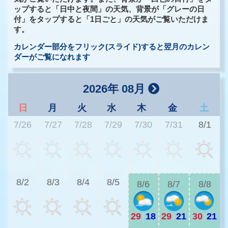
ップすると「日中と夜間」の天気、背景が「グレーの日
付」をタップすると「1日ごと」の天気がご覧いただけま
す。
カレンダー部分をフリック(スライド)すると翌月のカレン
ダーがご覧になれます
2026年 08月
日
月
火
水
木
金
土
7/26
7/27
7/28
7/29
7/30
7/31
8/1
2
8/2
8/3
8/4
8/5
8/6
8/7
8/8
29
|
18
29
|
21
30
|
21
2