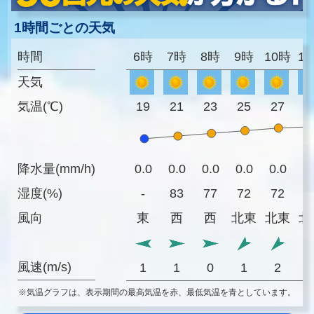
1時間ごとの天気
時間
6時
7時
8時
9時
10時
1
天気
気温(℃)
19
21
23
25
27
2
降水量(mm/h)
0.0
0.0
0.0
0.0
0.0
0
湿度(%)
-
83
77
72
72
7
風向
東
西
西
北東
北東
北
風速(m/s)
1
1
0
1
2
※気温グラフは、表示期間の最高気温を赤、最低気温を青としています。