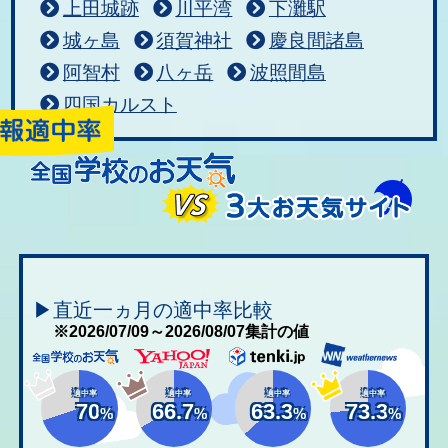
上田城跡
川平湾
下灘駅
城ヶ島
須賀神社
慶良間諸島
阿智村
八ヶ岳
波照間島
四国カルスト
▶直近一ヵ月の適中率比較
※2026/07/09～2026/08/07集計の値
適中率
適中率
適中率
適中率
70
66.7
63.3
73.3
%
%
%
%