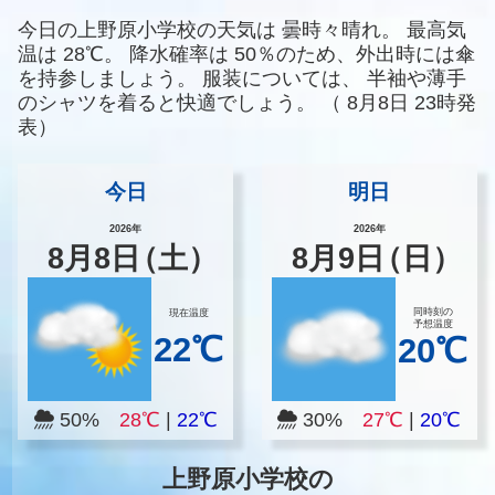
今日の上野原小学校の天気は
曇時々晴れ。
最高気
温は
28℃。
降水確率は
50％のため、外出時には傘
を持参しましょう。
服装については、
半袖や薄手
のシャツを着ると快適でしょう。
（
8月8日 23時発
表）
今日
明日
2026年
2026年
8
月
8
日
（土）
8
月
9
日
（日）
同時刻の
現在温度
予想温度
22℃
20℃
50%
28℃
|
22℃
30%
27℃
|
20℃
上野原小学校の