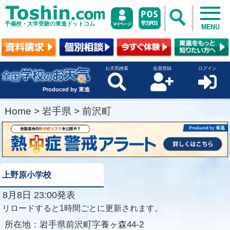
予備校・大学受験の東進ドットコム
MENU
お天気検索
会員登録
ログイン
Produced by 東進
Home
>
岩手県
>
前沢町
上野原小学校
8月8日 23:00発表
リロードすると1時間ごとに更新されます。
所在地：
岩手県前沢町字養ヶ森44-2