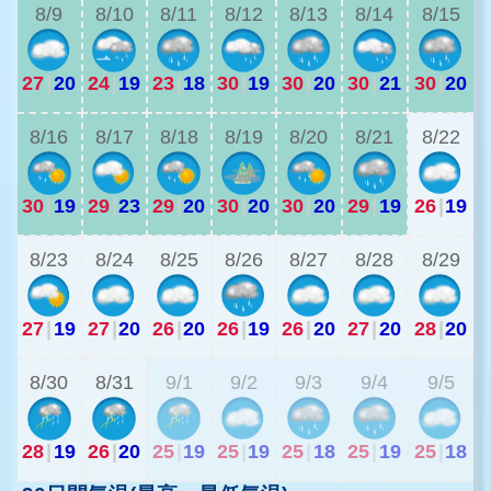
8/9
8/10
8/11
8/12
8/13
8/14
8/15
27
|
20
24
|
19
23
|
18
30
|
19
30
|
20
30
|
21
30
|
20
2
8/16
8/17
8/18
8/19
8/20
8/21
8/22
30
|
19
29
|
23
29
|
20
30
|
20
30
|
20
29
|
19
26
|
19
2
8/23
8/24
8/25
8/26
8/27
8/28
8/29
27
|
19
27
|
20
26
|
20
26
|
19
26
|
20
27
|
20
28
|
20
2
8/30
8/31
9/1
9/2
9/3
9/4
9/5
28
|
19
26
|
20
25
|
19
25
|
19
25
|
18
25
|
19
25
|
18