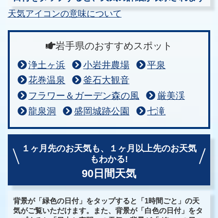
天気アイコンの意味について
岩手県のおすすめスポット
浄土ヶ浜
小岩井農場
平泉
花巻温泉
釜石大観音
フラワー＆ガーデン森の風
厳美渓
龍泉洞
盛岡城跡公園
七滝
１ヶ月先のお天気も、
１ヶ月以上先のお天気
もわかる!
90日間天気
背景が「緑色の日付」をタップすると「1時間ごと」の天
気がご覧いただけます。また、背景が「白色の日付」をタ