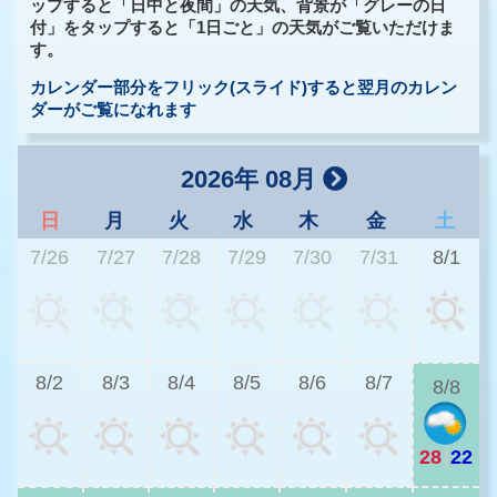
ップすると「日中と夜間」の天気、背景が「グレーの日
付」をタップすると「1日ごと」の天気がご覧いただけま
す。
カレンダー部分をフリック(スライド)すると翌月のカレン
ダーがご覧になれます
2026年 08月
日
月
火
水
木
金
土
7/26
7/27
7/28
7/29
7/30
7/31
8/1
2
8/2
8/3
8/4
8/5
8/6
8/7
8/8
28
|
22
2