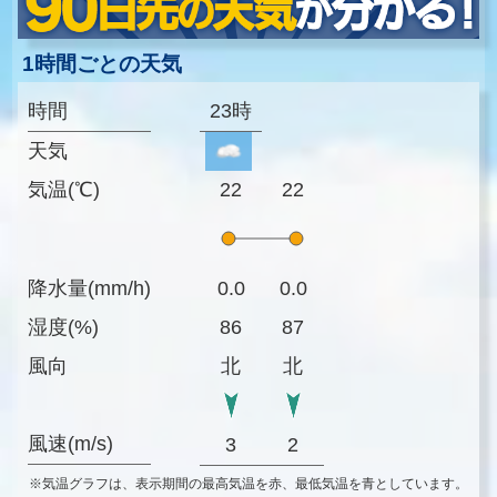
1時間ごとの天気
時間
23時
天気
気温(℃)
22
22
降水量(mm/h)
0.0
0.0
湿度(%)
86
87
風向
北
北
風速(m/s)
3
2
※気温グラフは、表示期間の最高気温を赤、最低気温を青としています。