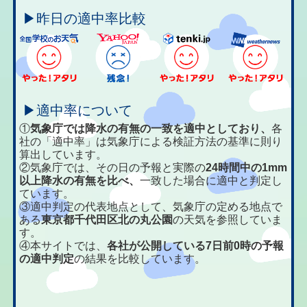
▶昨日の適中率比較
▶適中率について
①
気象庁では降水の有無の一致を適中としており、
各
社の「適中率」は気象庁による検証方法の基準に則り
算出しています。
②気象庁では、その日の予報と実際の
24時間中の1mm
以上降水の有無を比べ、
一致した場合に適中と判定し
ています。
③適中判定の代表地点として、気象庁の定める地点で
ある
東京都千代田区北の丸公園
の天気を参照していま
す。
④本サイトでは、
各社が公開している7日前0時の予報
の適中判定
の結果を比較しています。