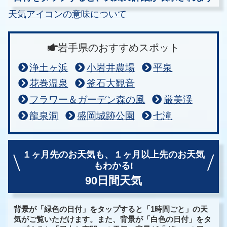
天気アイコンの意味について
岩手県のおすすめスポット
浄土ヶ浜
小岩井農場
平泉
花巻温泉
釜石大観音
フラワー＆ガーデン森の風
厳美渓
龍泉洞
盛岡城跡公園
七滝
１ヶ月先のお天気も、
１ヶ月以上先のお天気
もわかる!
90日間天気
背景が「緑色の日付」をタップすると「1時間ごと」の天
気がご覧いただけます。また、背景が「白色の日付」をタ