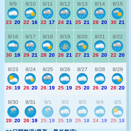
8/9
8/10
8/11
8/12
8/13
8/14
8/15
23
|
20
22
|
16
22
|
17
24
|
21
25
|
21
28
|
20
30
|
21
2
8/16
8/17
8/18
8/19
8/20
8/21
8/22
30
|
19
29
|
21
28
|
20
26
|
21
27
|
21
26
|
20
22
|
20
2
8/23
8/24
8/25
8/26
8/27
8/28
8/29
26
|
19
26
|
20
26
|
19
25
|
19
25
|
20
26
|
20
28
|
20
2
8/30
8/31
9/1
9/2
9/3
9/4
9/5
28
|
20
26
|
19
25
|
19
25
|
19
25
|
18
24
|
19
25
|
18