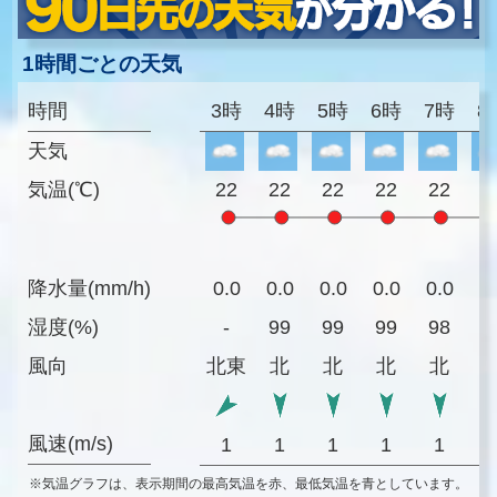
1時間ごとの天気
時間
3時
4時
5時
6時
7時
8
天気
気温(℃)
22
22
22
22
22
2
降水量(mm/h)
0.0
0.0
0.0
0.0
0.0
0
湿度(%)
-
99
99
99
98
9
風向
北東
北
北
北
北
風速(m/s)
1
1
1
1
1
※気温グラフは、表示期間の最高気温を赤、最低気温を青としています。