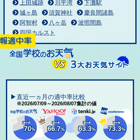
上田城跡
川平湾
下灘駅
城ヶ島
須賀神社
慶良間諸島
阿智村
八ヶ岳
波照間島
四国カルスト
▶直近一ヵ月の適中率比較
※2026/07/09～2026/08/07集計の値
適中率
適中率
適中率
適中率
70
66.7
63.3
73.3
%
%
%
%