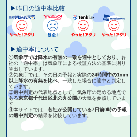
▶昨日の適中率比較
▶適中率について
①
気象庁では降水の有無の一致を適中としており、
各
社の「適中率」は気象庁による検証方法の基準に則り
算出しています。
②気象庁では、その日の予報と実際の
24時間中の1mm
以上降水の有無を比べ、
一致した場合に適中と判定し
ています。
③適中判定の代表地点として、気象庁の定める地点で
ある
東京都千代田区北の丸公園
の天気を参照していま
す。
④本サイトでは、
各社が公開している7日前0時の予報
の適中判定
の結果を比較しています。