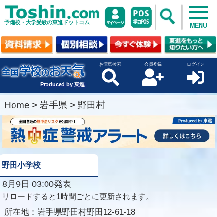
予備校・大学受験の東進ドットコム
MENU
お天気検索
会員登録
ログイン
Produced by 東進
Home
>
岩手県
>
野田村
野田小学校
8月9日 03:00発表
リロードすると1時間ごとに更新されます。
所在地：
岩手県野田村野田12-61-18