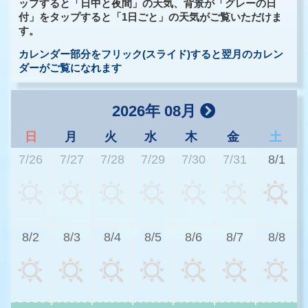
ップすると「日中と夜間」の天気、背景が「グレーの日
付」をタップすると「1日ごと」の天気がご覧いただけま
す。
カレンダー部分をフリック(スライド)すると翌月のカレン
ダーがご覧になれます
2026年 08月
日
月
火
水
木
金
土
7/26
7/27
7/28
7/29
7/30
7/31
8/1
2
8/2
8/3
8/4
8/5
8/6
8/7
8/8
2