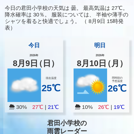
今日の君田小学校の天気は
曇。
最高気温は
27℃。
降水確率は
30％。
服装については、
半袖や薄手の
シャツを着ると快適でしょう。
（
8月9日 15時発
表）
今日
明日
2026年
2026年
8
月
9
日
（日）
8
月
10
日
（月）
同時刻の
現在温度
予想温度
25℃
26℃
30%
27℃
|
21℃
10%
26℃
|
19℃
君田小学校の
雨雲レーダー