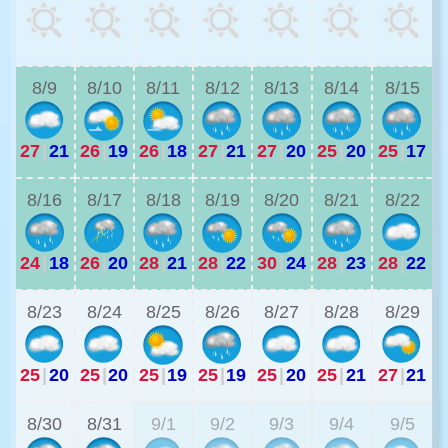
2
8/9
8/10
8/11
8/12
8/13
8/14
8/15
27
|
21
26
|
19
26
|
18
27
|
21
27
|
20
25
|
20
25
|
17
2
8/16
8/17
8/18
8/19
8/20
8/21
8/22
24
|
18
26
|
20
28
|
21
28
|
22
30
|
24
28
|
23
28
|
22
2
8/23
8/24
8/25
8/26
8/27
8/28
8/29
25
|
20
25
|
20
25
|
19
25
|
19
25
|
20
25
|
21
27
|
21
2
8/30
8/31
9/1
9/2
9/3
9/4
9/5