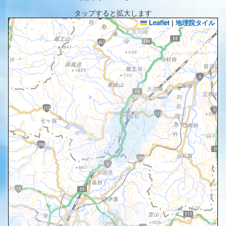
タップすると拡大します
Leaflet
|
地理院タイル