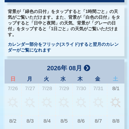
背景が「緑色の日付」をタップすると「1時間ごと」の天
気がご覧いただけます。また、背景が「白色の日付」をタ
ップすると「日中と夜間」の天気、背景が「グレーの日
付」をタップすると「1日ごと」の天気がご覧いただけま
す。
カレンダー部分をフリック(スライド)すると翌月のカレン
ダーがご覧になれます
2026年 08月
日
月
火
水
木
金
土
7/26
7/27
7/28
7/29
7/30
7/31
8/1
2
8/2
8/3
8/4
8/5
8/6
8/7
8/8