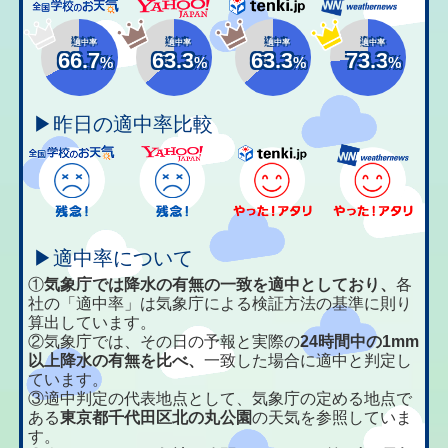
適中率
適中率
適中率
適中率
66.7
63.3
63.3
73.3
%
%
%
%
▶昨日の適中率比較
▶適中率について
①
気象庁では降水の有無の一致を適中としており、
各
社の「適中率」は気象庁による検証方法の基準に則り
算出しています。
②気象庁では、その日の予報と実際の
24時間中の1mm
以上降水の有無を比べ、
一致した場合に適中と判定し
ています。
③適中判定の代表地点として、気象庁の定める地点で
ある
東京都千代田区北の丸公園
の天気を参照していま
す。