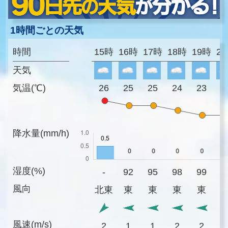
1時間ごとの天気
時間
15時
16時
17時
18時
19時
2
天気
気温(℃)
26
25
25
24
23
2
降水量(mm/h)
湿度(%)
-
92
95
98
99
9
風向
北東
東
東
東
東
風速(m/s)
2
1
1
2
2