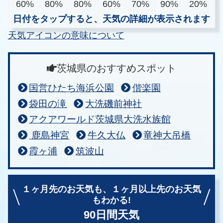
60%
80%
80%
60%
70%
90%
20%
日付をタップすると、天気の詳細が表示されます
天気アイコンの意味について
茨城県のおすすめスポット
国営ひたち海浜公園
偕楽園
袋田の滝
大洗磯前神社
アクアワールド茨城県大洗水族館
鹿島神宮
牛久大仏
竜神大吊橋
霞ヶ浦
筑波山
１ヶ月先のお天気も、
１ヶ月以上先のお天気
もわかる!
90日間天気