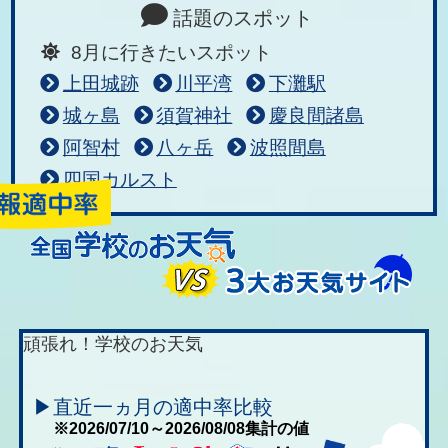
話題のスポット
8月に行きたいスポット
上田城跡
川平湾
下灘駅
城ヶ島
須賀神社
慶良間諸島
阿智村
八ヶ岳
波照間島
四国カルスト
頑張れ！学校のお天気
▶直近一ヵ月の適中率比較
※2026/07/10～2026/08/08集計の値