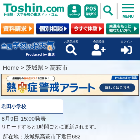
予備校・大学受験の東進ドットコム
MENU
お天気検索
会員登録
ログイン
Produced by 東進
Home
>
茨城県
>
高萩市
君田小学校
8月9日 15:00発表
リロードすると1時間ごとに更新されます。
所在地：
茨城県高萩市下君田682