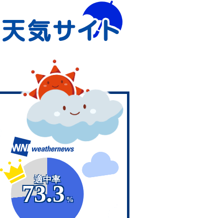
適中率
73.3
%