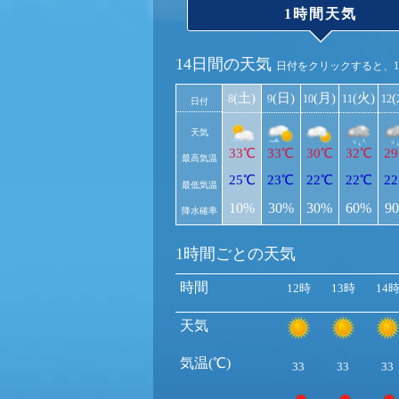
1時間天気
14日間の天気
日付をクリックすると、
(土)
(日)
(月)
(火)
8
9
10
11
12
日付
天気
33℃
33℃
30℃
32℃
2
最高気温
25℃
23℃
22℃
22℃
2
最低気温
10%
30%
30%
60%
9
降水確率
1時間ごとの天気
時間
12時
13時
14
天気
気温(℃)
33
33
33