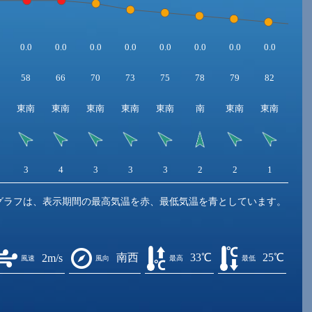
0.0
0.0
0.0
0.0
0.0
0.0
0.0
0.0
0.0
58
66
70
73
75
78
79
82
83
東南
東南
東南
東南
東南
南
東南
東南
東
3
4
3
3
3
2
2
1
1
グラフは、表示期間の最高気温を赤、最低気温を青としています。
南西
33℃
25℃
2m/s
風速
風向
最高
最低