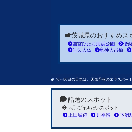
茨城県のおすすめス
国営ひたち海浜公園
偕
牛久大仏
竜神大吊橋
※ 46～90日の天気は、天気予報のエキスパ
話題のスポット
8月に行きたいスポット
上田城跡
川平湾
下灘