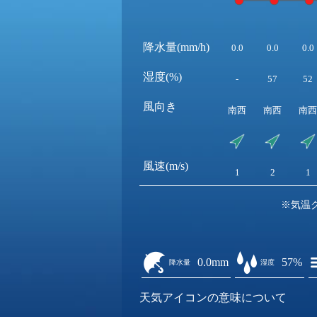
降水量(mm/h)
0.0
0.0
0.0
湿度(%)
-
57
52
風向き
南西
南西
南西
風速(m/s)
1
2
1
※気温
0.0mm
57%
降水量
湿度
天気アイコンの意味について