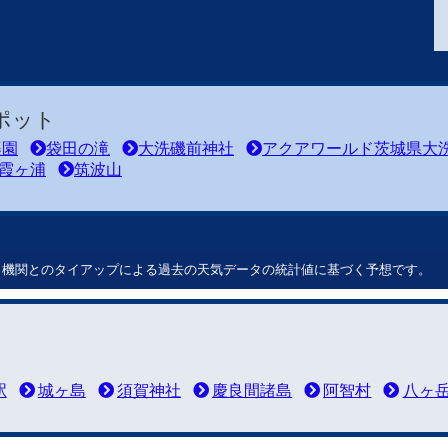
ポット
楽園
袋田の滝
大洗磯前神社
アクアワールド茨城県大
霞ヶ浦
筑波山
ート機関とのタイアップによる過去の天気データの統計値に基づく予想です。
駅
城ヶ島
須賀神社
慶良間諸島
阿智村
八ヶ