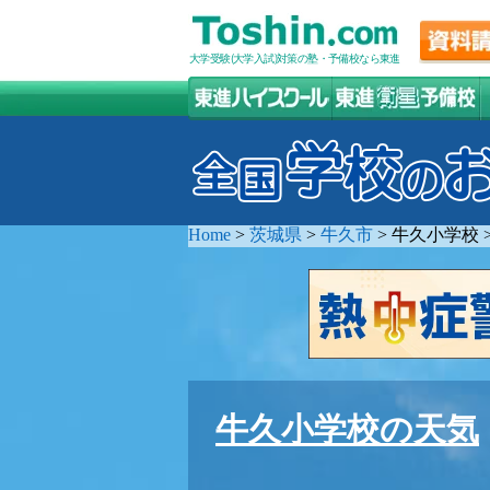
大学受験(大学入試)対策の塾・予備校なら東進
Home
>
茨城県
>
牛久市
>
牛久小学校
牛久小学校の天気