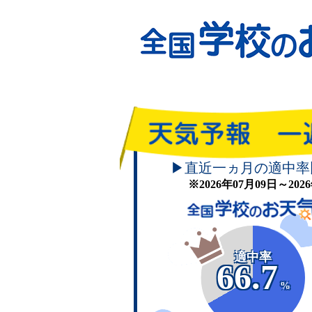
▶直近一ヵ月の適中率
※2026年07月09日～20
適中率
66.7
%