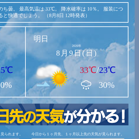
のち曇。
最高気温は
33℃。
降水確率は
10％。
服装につ
ると快適でしょう。
（8月8日 12時発表）
明日
2026年
8月9日(日)
25℃
33℃
/
23℃
10%
30%
に見られます。
今日から１ヶ月先、１ヶ月以上先の天気が見られます。