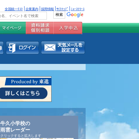
全国統一ﾃｽﾄ
企業案内
採用情報
ｻｲﾄﾏｯﾌﾟ
ﾆｭｰｽﾘﾘｰｽ
牛久小学校の
雨雲レーダー
クリックすると拡大します