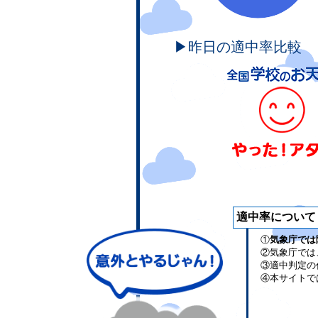
▶昨日の適中率比較
適中率について
①
気象庁では
②気象庁では
③適中判定の
④本サイトで