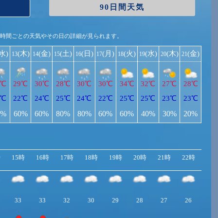
90日間天気
1時間ごとの天気やその日の詳細が見られます。
(水)
(木)
(金)
(土)
(日)
(月)
(火)
(水)
(木)
(金)
13
14
15
16
17
18
19
20
21
9℃
29℃
30℃
28℃
30℃
30℃
34℃
32℃
27℃
28℃
2℃
22℃
24℃
25℃
24℃
22℃
25℃
25℃
23℃
23℃
0%
60%
60%
80%
80%
60%
60%
40%
30%
20%
時
15時
16時
17時
18時
19時
20時
21時
22時
23
33
33
32
30
29
28
27
26
25