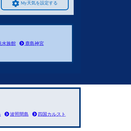
My天気を設定する
洗水族館
鹿島神宮
岳
波照間島
四国カルスト