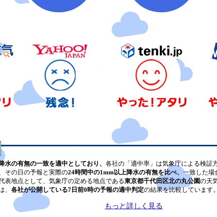
降水の有無の一致を適中としており、
各社の「適中率」は気象庁による検証
、その日の予報と実際の
24時間中の1mm以上降水の有無を比べ、
一致した場
代表地点として、気象庁の定める地点である
東京都千代田区北の丸公園
の天
は、
各社が公開している7日前0時の予報の適中判定
の結果を比較しています
もっと詳しく見る