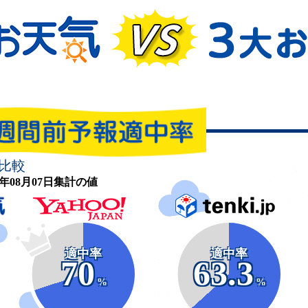
比較
26年08月07日集計の値
適中率
適中率
70
63.3
%
%