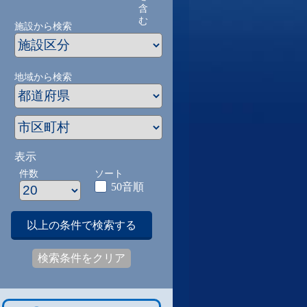
含
む
施設から検索
地域から検索
表示
件数
ソート
50音順
以上の条件で検索する
検索条件をクリア