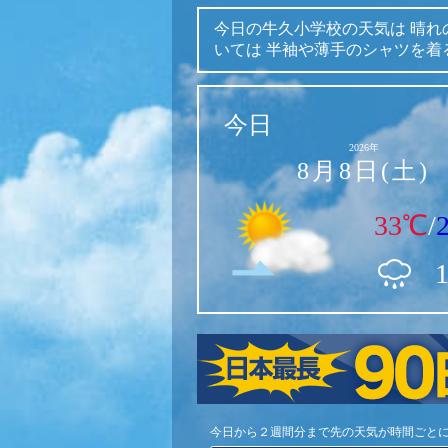
今日の牛久小学校の天気は
晴れ
いては
半袖や薄手のシャツを着
今日
2026年
8月8日(土)
33℃
/
今日から２週間分まで先の天気が時間ごと