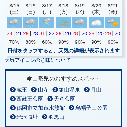
8/15
8/16
8/17
8/18
8/19
8/20
8/21
(土)
(日)
(月)
(火)
(水)
(木)
(金)
29
|
21
29
|
23
31
|
22
29
|
20
28
|
20
29
|
20
29
|
20
70%
80%
60%
90%
90%
90%
90%
日付をタップすると、天気の詳細が表示されます
天気アイコンの意味について
山形県のおすすめスポット
蔵王
山寺
銀山温泉
月山
西蔵王公園
天童公園
鶴岡市立加茂水族館
烏帽子山公園
米沢城址
羽黒山