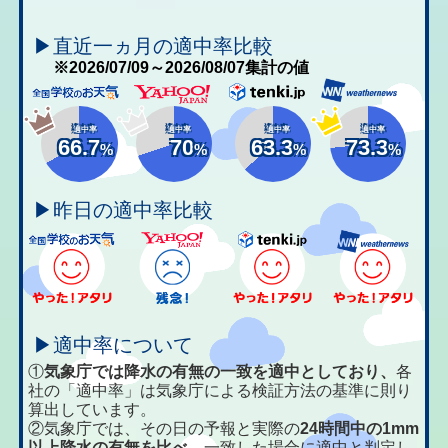
▶直近一ヵ月の適中率比較
※2026/07/09～2026/08/07集計の値
適中率
適中率
適中率
適中率
66.7
70
63.3
73.3
%
%
%
%
▶昨日の適中率比較
▶適中率について
①
気象庁では降水の有無の一致を適中としており、
各
社の「適中率」は気象庁による検証方法の基準に則り
算出しています。
②気象庁では、その日の予報と実際の
24時間中の1mm
以上降水の有無を比べ、
一致した場合に適中と判定し