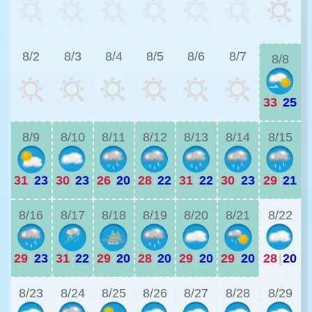
3
8/2
8/3
8/4
8/5
8/6
8/7
8/8
33
|
25
2
8/9
8/10
8/11
8/12
8/13
8/14
8/15
31
|
23
30
|
23
26
|
20
28
|
22
31
|
22
30
|
23
29
|
21
2
8/16
8/17
8/18
8/19
8/20
8/21
8/22
29
|
23
31
|
22
29
|
20
28
|
20
29
|
20
29
|
20
28
|
20
2
8/23
8/24
8/25
8/26
8/27
8/28
8/29