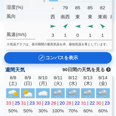
湿度(%)
-
79
85
85
82
8
風向
西
南西
東
東
東南
南
風速(m/s)
3
1
0
1
1
※気温グラフは、表示期間の最高気温を赤、最低気温を青としています。
コンパスを表示
週間天気
90日間の天気を見る
8/8
8/9
8/10
8/11
8/12
8/13
8/14
(土)
(日)
(月)
(火)
(水)
(木)
(金)
33
|
25
31
|
23
30
|
23
26
|
20
28
|
22
31
|
22
30
|
23
50%
50%
30%
100%
70%
60%
60%