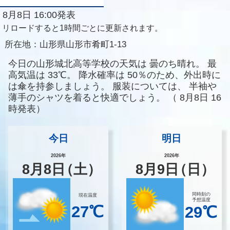
8月8日 16:00発表
リロードすると1時間ごとに更新されます。
所在地：
山形県山形市肴町1-13
今日の山形城北高等学校の天気は
曇のち晴れ。
最
高気温は
33℃。
降水確率は
50％のため、外出時に
は傘を持参しましょう。
服装については、
半袖や
薄手のシャツを着ると快適でしょう。
（
8月8日 16
時発表）
今日
明日
2026年
2026年
8
月
8
日
（土）
8
月
9
日
（日）
同時刻の
現在温度
予想温度
27℃
29℃