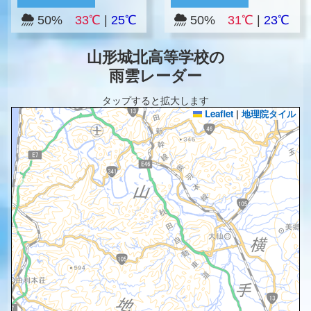
50%
33℃
|
25℃
50%
31℃
|
23℃
山形城北高等学校の
雨雲レーダー
タップすると拡大します
Leaflet
|
地理院タイル