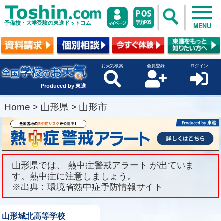
予備校・大学受験の東進ドットコム
MENU
お天気検索
会員登録
ログイン
Produced by 東進
Home
>
山形県
>
山形市
山形県では、 熱中症警戒アラート が出ていま
す。熱中症に注意しましょう。
※出典：環境省熱中症予防情報サイト
山形城北高等学校