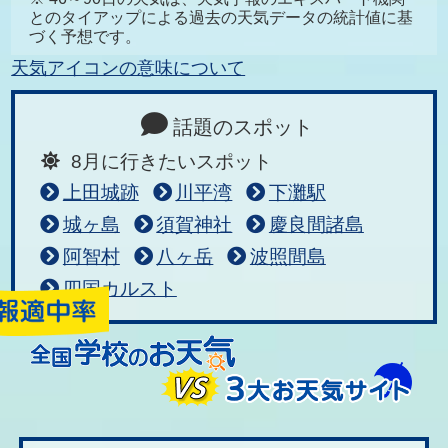
とのタイアップによる過去の天気データの統計値に基
づく予想です。
天気アイコンの意味について
話題のスポット
8月に行きたいスポット
上田城跡
川平湾
下灘駅
城ヶ島
須賀神社
慶良間諸島
阿智村
八ヶ岳
波照間島
四国カルスト