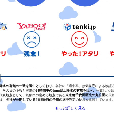
降水の有無の一致を適中としており、
各社の「適中率」は気象庁による検証
、その日の予報と実際の
24時間中の1mm以上降水の有無を比べ、
一致した場
代表地点として、気象庁の定める地点である
東京都千代田区北の丸公園
の天
は、
各社が公開している7日前0時の予報の適中判定
の結果を比較しています
もっと詳しく見る