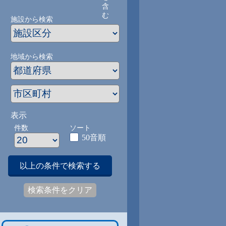
含
む
施設から検索
地域から検索
表示
件数
ソート
50音順
以上の条件で検索する
検索条件をクリア