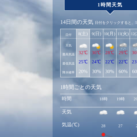
1時間天気
14日間の天気
日付をクリックすると、
(土)
(日)
(月)
(火)
8
9
10
11
12
日付
天気
32℃
30℃
28℃
29℃
3
最高気温
25℃
24℃
22℃
22℃
2
最低気温
20%
30%
30%
60%
6
降水確率
1時間ごとの天気
時間
18時
19時
2
天気
気温(℃)
28
27