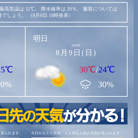
最高気温は
32℃。
降水確率は
20％。
服装については
適でしょう。
（8月8日 18時発表）
明日
2026年
8月9日(日)
25℃
30℃
/
24℃
20%
30%
に見られます。
今日から１ヶ月先、１ヶ月以上先の天気が見られます。