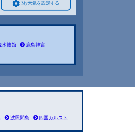
My天気を設定する
洗水族館
鹿島神宮
岳
波照間島
四国カルスト