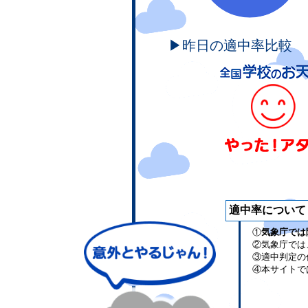
▶昨日の適中率比較
適中率について
①
気象庁では
②気象庁では
③適中判定の
④本サイトで