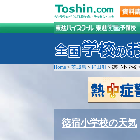
大学受験(大学入試)対策の塾・予備校なら東進
Home
>
茨城県
>
鉾田町
>
徳宿小学校
徳宿小学校の天気