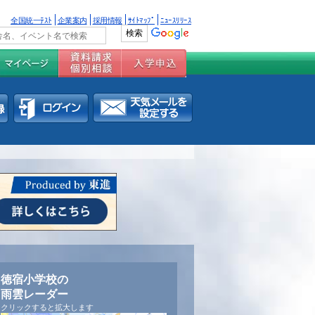
全国統一ﾃｽﾄ
企業案内
採用情報
ｻｲﾄﾏｯﾌﾟ
ﾆｭｰｽﾘﾘｰｽ
徳宿小学校の
雨雲レーダー
クリックすると拡大します