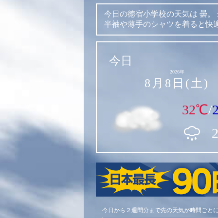
今日の徳宿小学校の天気は
曇。
半袖や薄手のシャツを着ると快
今日
2026年
8月8日(土)
32℃
/
今日から２週間分まで先の天気が時間ごと