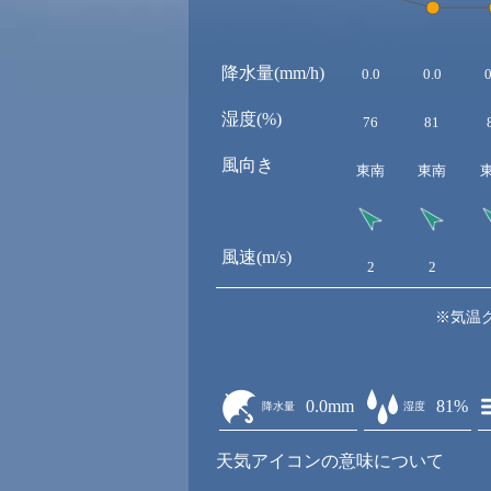
降水量(mm/h)
0.0
0.0
0
湿度(%)
76
81
風向き
東南
東南
風速(m/s)
2
2
※気温
0.0mm
81%
降水量
湿度
天気アイコンの意味について