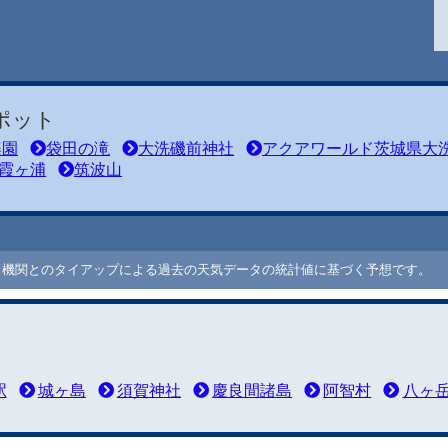
ポット
楽園
袋田の滝
大洗磯前神社
アクアワールド茨城県大
霞ヶ浦
筑波山
ート機関とのタイアップによる過去の天気データの統計値に基づく予想です。
駅
城ヶ島
須賀神社
慶良間諸島
阿智村
八ヶ