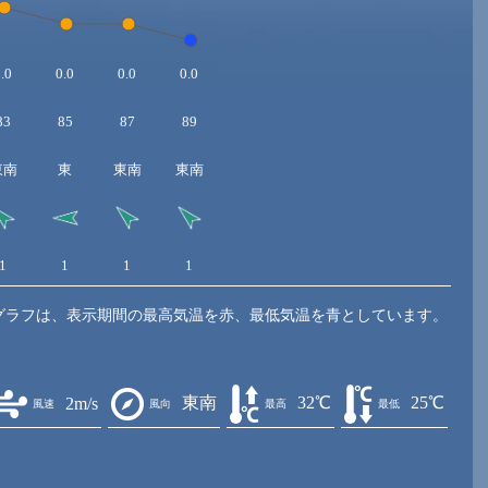
.0
0.0
0.0
0.0
83
85
87
89
東南
東
東南
東南
1
1
1
1
グラフは、表示期間の最高気温を赤、最低気温を青としています。
東南
32℃
25℃
2m/s
風速
風向
最高
最低