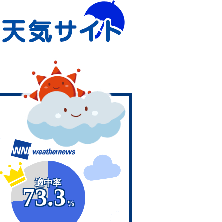
適中率
73.3
%