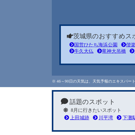
茨城県のおすすめス
国営ひたち海浜公園
偕
牛久大仏
竜神大吊橋
※ 46～90日の天気は、天気予報のエキスパ
話題のスポット
8月に行きたいスポット
上田城跡
川平湾
下灘