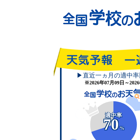
▶直近一ヵ月の適中率
※2026年07月09日～20
適中率
70
%