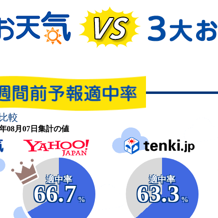
比較
26年08月07日集計の値
適中率
適中率
66.7
63.3
%
%