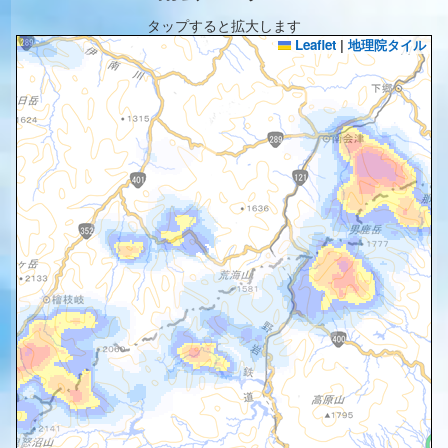
タップすると拡大します
Leaflet
|
地理院タイル