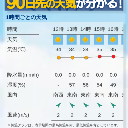
1時間ごとの天気
時間
12時
13時
14時
15時
16時
1
天気
気温(℃)
34
34
34
35
35
3
降水量(mm/h)
0.0
0.0
0.0
0.0
0.0
0
湿度(%)
-
57
56
54
49
5
風向
南西
東南
東南
東南
東南
東
風速(m/s)
2
2
2
2
2
※気温グラフは、表示期間の最高気温を赤、最低気温を青としています。