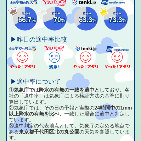
適中率
適中率
適中率
適中率
66.7
70
63.3
73.3
%
%
%
%
▶昨日の適中率比較
▶適中率について
①
気象庁では降水の有無の一致を適中としており、
各
社の「適中率」は気象庁による検証方法の基準に則り
算出しています。
②気象庁では、その日の予報と実際の
24時間中の1mm
以上降水の有無を比べ、
一致した場合に適中と判定し
ています。
③適中判定の代表地点として、気象庁の定める地点で
ある
東京都千代田区北の丸公園
の天気を参照していま
す。