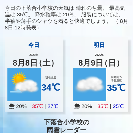
今日の下落合小学校の天気は
晴れのち曇。
最高気
温は
35℃。
降水確率は
20％。
服装については、
半袖や薄手のシャツを着ると快適でしょう。
（
8月
8日 12時発表）
今日
明日
2026年
2026年
8
月
8
日
（土）
8
月
9
日
（日）
同時刻の
現在温度
予想温度
34℃
35℃
20%
35℃
|
27℃
20%
35℃
|
25℃
下落合小学校の
雨雲レーダー