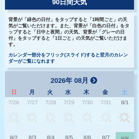
90日間天気
背景が「緑色の日付」をタップすると「1時間ごと」の天
気がご覧いただけます。また、背景が「白色の日付」をタ
ップすると「日中と夜間」の天気、背景が「グレーの日
付」をタップすると「1日ごと」の天気がご覧いただけま
す。
カレンダー部分をフリック(スライド)すると翌月のカレン
ダーがご覧になれます
2026年 08月
日
月
火
水
木
金
土
7/26
7/27
7/28
7/29
7/30
7/31
8/1
3
8/2
8/3
8/4
8/5
8/6
8/7
8/8