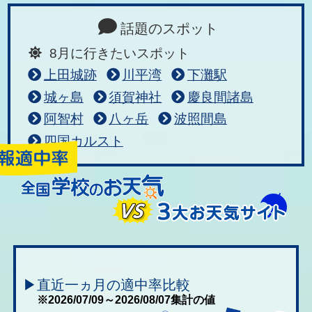
話題のスポット
8月に行きたいスポット
上田城跡
川平湾
下灘駅
城ヶ島
須賀神社
慶良間諸島
阿智村
八ヶ岳
波照間島
四国カルスト
▶直近一ヵ月の適中率比較
※2026/07/09～2026/08/07集計の値