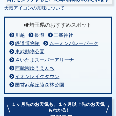
天気アイコンの意味について
埼玉県のおすすめスポット
川越
長瀞
三峯神社
鉄道博物館
ムーミンバレーパーク
東武動物公園
さいたまスーパーアリーナ
西武園ゆうえんち
イオンレイクタウン
国営武蔵丘陵森林公園
１ヶ月先のお天気も、
１ヶ月以上先のお天気
もわかる!