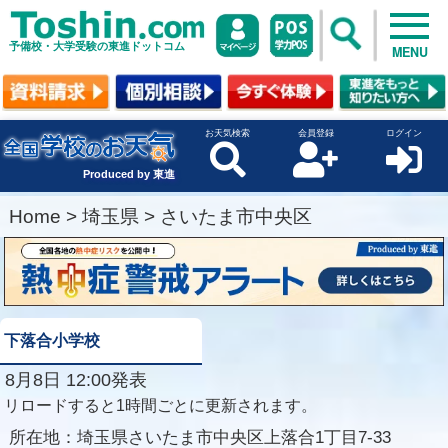
予備校・大学受験の東進ドットコム
MENU
お天気検索
会員登録
ログイン
Produced by 東進
Home
>
埼玉県
>
さいたま市中央区
下落合小学校
8月8日 12:00発表
リロードすると1時間ごとに更新されます。
所在地：
埼玉県さいたま市中央区上落合1丁目7-33