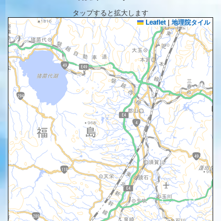
タップすると拡大します
Leaflet
|
地理院タイル