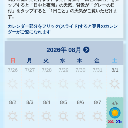
ップすると「日中と夜間」の天気、背景が「グレーの日
付」をタップすると「1日ごと」の天気がご覧いただけま
す。
カレンダー部分をフリック(スライド)すると翌月のカレン
ダーがご覧になれます
2026年 08月
日
月
火
水
木
金
土
7/26
7/27
7/28
7/29
7/30
7/31
8/1
2
8/2
8/3
8/4
8/5
8/6
8/7
8/8
34
|
25
2