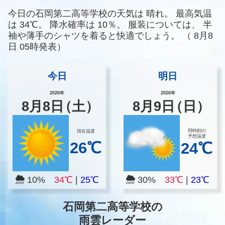
今日の石岡第二高等学校の天気は
晴れ。
最高気温
は
34℃。
降水確率は
10％。
服装については、
半
袖や薄手のシャツを着ると快適でしょう。
（
8月8
日 05時発表）
今日
明日
2026年
2026年
8
月
8
日
（土）
8
月
9
日
（日）
同時刻の
現在温度
予想温度
26℃
24℃
10%
34℃
|
25℃
30%
33℃
|
23℃
石岡第二高等学校の
雨雲レーダー