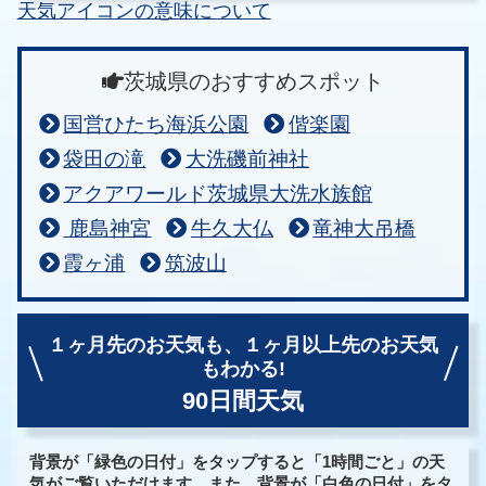
天気アイコンの意味について
茨城県のおすすめスポット
国営ひたち海浜公園
偕楽園
袋田の滝
大洗磯前神社
アクアワールド茨城県大洗水族館
鹿島神宮
牛久大仏
竜神大吊橋
霞ヶ浦
筑波山
１ヶ月先のお天気も、
１ヶ月以上先のお天気
もわかる!
90日間天気
背景が「緑色の日付」をタップすると「1時間ごと」の天
気がご覧いただけます。また、背景が「白色の日付」をタ