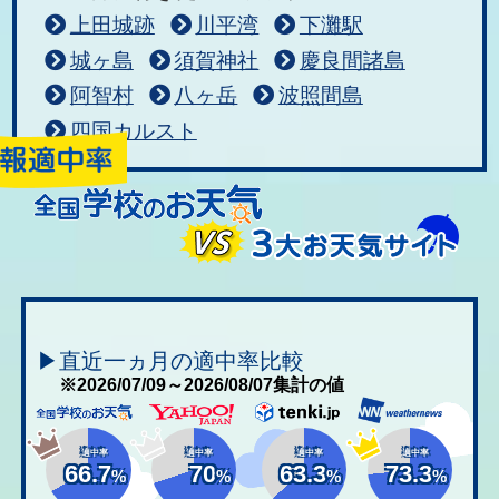
上田城跡
川平湾
下灘駅
城ヶ島
須賀神社
慶良間諸島
阿智村
八ヶ岳
波照間島
四国カルスト
▶直近一ヵ月の適中率比較
※2026/07/09～2026/08/07集計の値
適中率
適中率
適中率
適中率
66.7
70
63.3
73.3
%
%
%
%