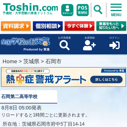
予備校・大学受験の東進ドットコム
MENU
お天気検索
会員登録
ログイン
Produced by 東進
Home
>
茨城県
>
石岡市
石岡第二高等学校
8月8日 05:00発表
リロードすると1時間ごとに更新されます。
所在地：
茨城県石岡市府中5丁目14-14