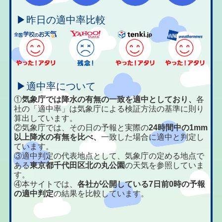
▶昨日の適中率比較
▶適中率について
①
気象庁では降水の有無の一致を適中としており、
各
社の「適中率」は気象庁による検証方法の基準に則り
算出しています。
②気象庁では、その日の予報と実際の
24時間中の1mm
以上降水の有無を比べ、
一致した場合に適中と判定し
ています。
③適中判定の代表地点として、気象庁の定める地点で
ある
東京都千代田区北の丸公園
の天気を参照していま
す。
④本サイトでは、
各社が公開している7日前0時の予報
の適中判定
の結果を比較しています。