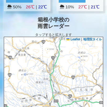
50%
26℃
|
22℃
10%
27℃
|
21℃
箱根小学校の
雨雲レーダー
タップすると拡大します
Leaflet
|
地理院タイル