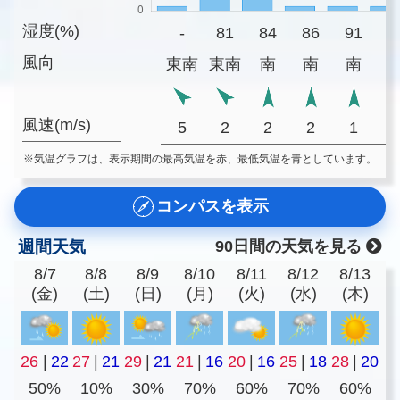
湿度(%)
-
81
84
86
91
9
風向
東南
東南
南
南
南
風速(m/s)
5
2
2
2
1
※気温グラフは、表示期間の最高気温を赤、最低気温を青としています。
コンパスを表示
週間天気
90日間の天気を見る
8/7
8/8
8/9
8/10
8/11
8/12
8/13
(金)
(土)
(日)
(月)
(火)
(水)
(木)
26
|
22
27
|
21
29
|
21
21
|
16
20
|
16
25
|
18
28
|
20
50%
10%
30%
70%
60%
70%
60%