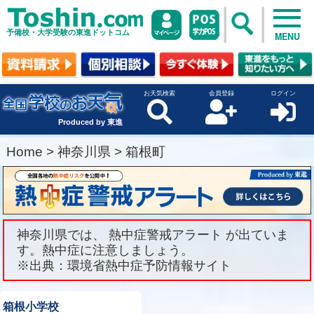
予備校・大学受験の東進ドットコム
MENU
お天気検索
会員登録
ログイン
Produced by 東進
Home
>
神奈川県
>
箱根町
神奈川県では、 熱中症警戒アラート が出ていま
す。熱中症に注意しましょう。
※出典：環境省熱中症予防情報サイト
箱根小学校