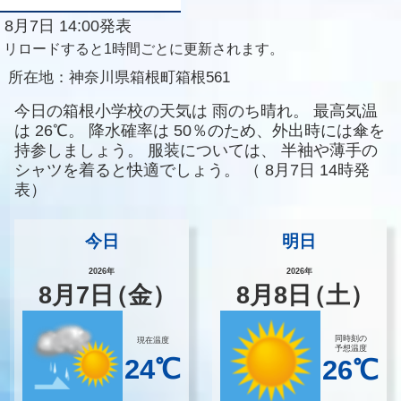
8月7日 14:00発表
リロードすると1時間ごとに更新されます。
所在地：
神奈川県箱根町箱根561
今日の箱根小学校の天気は
雨のち晴れ。
最高気温
は
26℃。
降水確率は
50％のため、外出時には傘を
持参しましょう。
服装については、
半袖や薄手の
シャツを着ると快適でしょう。
（
8月7日 14時発
表）
今日
明日
2026年
2026年
8
月
7
日
（金）
8
月
8
日
（土）
同時刻の
現在温度
予想温度
24℃
26℃