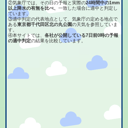
②気象庁では、その日の予報と実際の
24時間中の1mm
以上降水の有無を比べ、
一致した場合に適中と判定し
ています。
③適中判定の代表地点として、気象庁の定める地点で
ある
東京都千代田区北の丸公園
の天気を参照していま
す。
④本サイトでは、
各社が公開している7日前0時の予報
の適中判定
の結果を比較しています。