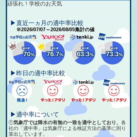
頑張れ！学校のお天気
▶直近一ヵ月の適中率比較
※2026/07/07～2026/08/05集計の値
適中率
適中率
適中率
適中率
70
76.7
63.3
73.3
%
%
%
%
▶昨日の適中率比較
▶適中率について
①
気象庁では降水の有無の一致を適中としており、
各
社の「適中率」は気象庁による検証方法の基準に則り
算出しています。