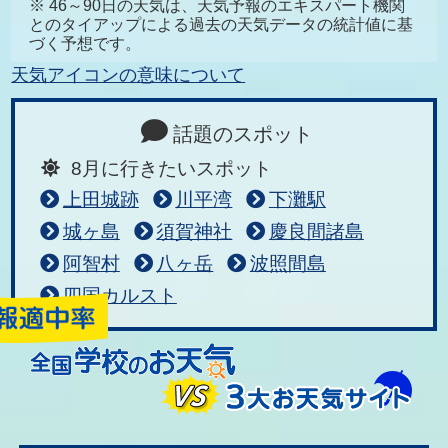
※ 46～90日の天気は、天気予報のエキスパート機関
とのタイアップによる過去の天気データの統計値に基
づく予想です。
天気アイコンの意味について
話題のスポット
8月に行きたいスポット
上田城跡
川平湾
下灘駅
城ヶ島
須賀神社
慶良間諸島
阿智村
八ヶ岳
波照間島
四国カルスト