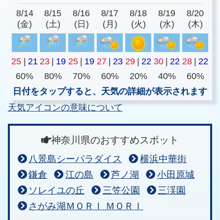
8/14
8/15
8/16
8/17
8/18
8/19
8/20
(金)
(土)
(日)
(月)
(火)
(水)
(木)
25
|
21
23
|
19
25
|
19
27
|
23
29
|
22
30
|
22
28
|
22
60%
80%
70%
60%
20%
40%
60%
日付をタップすると、天気の詳細が表示されます
天気アイコンの意味について
神奈川県のおすすめスポット
八景島シーパラダイス
横浜中華街
鎌倉
江の島
芦ノ湖
小田原城
ソレイユの丘
三笠公園
三渓園
さがみ湖ＭＯＲＩ ＭＯＲＩ