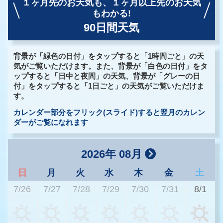
１ヶ月先のお天気も、
１ヶ月以上先のお天気
もわかる!
90日間天気
背景が「緑色の日付」をタップすると「1時間ごと」の天
気がご覧いただけます。また、背景が「白色の日付」をタ
ップすると「日中と夜間」の天気、背景が「グレーの日
付」をタップすると「1日ごと」の天気がご覧いただけま
す。
カレンダー部分をフリック(スライド)すると翌月のカレン
ダーがご覧になれます
2026年 08月
日
月
火
水
木
金
土
7/26
7/27
7/28
7/29
7/30
7/31
8/1
3