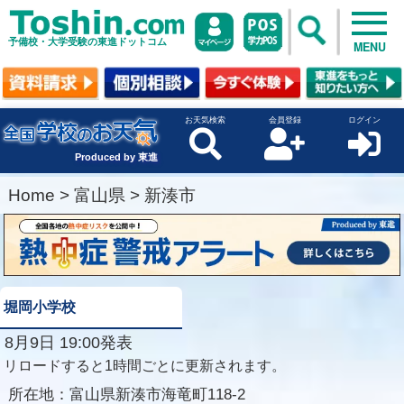
予備校・大学受験の東進ドットコム
MENU
お天気検索
会員登録
ログイン
Produced by 東進
Home
>
富山県
>
新湊市
堀岡小学校
8月9日 19:00発表
リロードすると1時間ごとに更新されます。
所在地：
富山県新湊市海竜町118-2