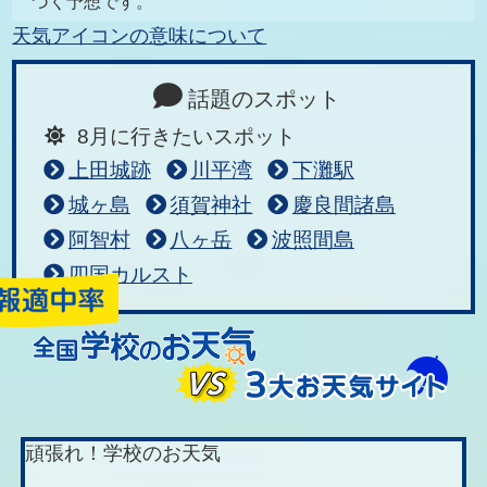
づく予想です。
天気アイコンの意味について
話題のスポット
8月に行きたいスポット
上田城跡
川平湾
下灘駅
城ヶ島
須賀神社
慶良間諸島
阿智村
八ヶ岳
波照間島
四国カルスト
頑張れ！学校のお天気