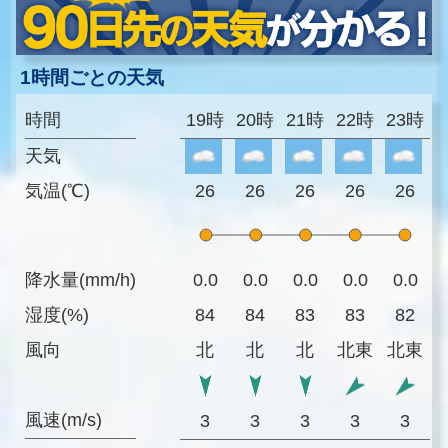
1時間ごとの天気
時間
19時
20時
21時
22時
23時
天気
気温(℃)
26
26
26
26
26
降水量(mm/h)
0.0
0.0
0.0
0.0
0.0
湿度(%)
84
84
83
83
82
風向
北
北
北
北東
北東
風速(m/s)
3
3
3
3
3