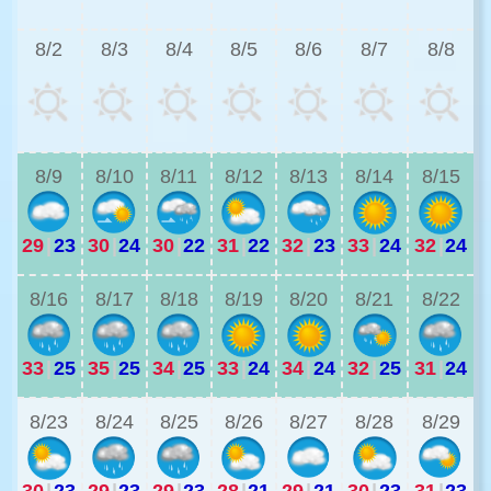
8/2
8/3
8/4
8/5
8/6
8/7
8/8
2
8/9
8/10
8/11
8/12
8/13
8/14
8/15
29
|
23
30
|
24
30
|
22
31
|
22
32
|
23
33
|
24
32
|
24
2
8/16
8/17
8/18
8/19
8/20
8/21
8/22
33
|
25
35
|
25
34
|
25
33
|
24
34
|
24
32
|
25
31
|
24
2
8/23
8/24
8/25
8/26
8/27
8/28
8/29
30
|
23
29
|
23
29
|
23
28
|
21
29
|
21
30
|
23
31
|
23
2