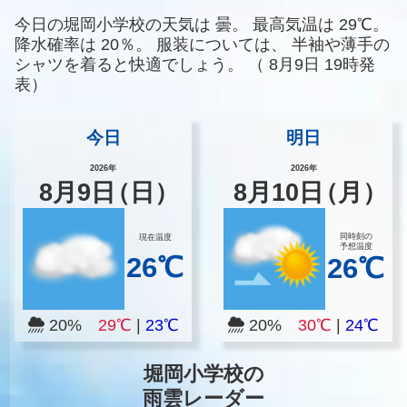
今日の堀岡小学校の天気は
曇。
最高気温は
29℃。
降水確率は
20％。
服装については、
半袖や薄手の
シャツを着ると快適でしょう。
（
8月9日 19時発
表）
今日
明日
2026年
2026年
8
月
9
日
（日）
8
月
10
日
（月）
同時刻の
現在温度
予想温度
26℃
26℃
20%
29℃
|
23℃
20%
30℃
|
24℃
堀岡小学校の
雨雲レーダー