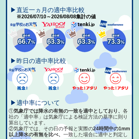
▶直近一ヵ月の適中率比較
※2026/07/10～2026/08/08集計の値
適中率
適中率
適中率
適中率
66.7
63.3
63.3
73.3
%
%
%
%
▶昨日の適中率比較
▶適中率について
①
気象庁では降水の有無の一致を適中としており、
各
社の「適中率」は気象庁による検証方法の基準に則り
算出しています。
②気象庁では、その日の予報と実際の
24時間中の1mm
以上降水の有無を比べ、
一致した場合に適中と判定し