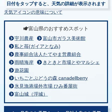
日付をタップすると、天気の詳細が表示されます
天気アイコンの意味について
富山県のおすすめスポット
宇川農産
富山市ガラス美術館
私と苺(ガイアとなみ)
農事組合法人たてやま営農組合
雨晴海岸
きときと市場とやマルシェ
遊花園
いちごとぶどうの森 canadellberry
氷見漁港場外市場 ひみ番屋街
富山城（浮城）