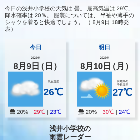
今日の浅井小学校の天気は
曇。
最高気温は
29℃。
降水確率は
20％。
服装については、
半袖や薄手の
シャツを着ると快適でしょう。
（
8月9日 18時発
表）
今日
明日
2026年
2026年
8
月
9
日
（日）
8
月
10
日
（月）
同時刻の
現在温度
予想温度
26℃
27℃
20%
29℃
|
23℃
20%
30℃
|
24℃
浅井小学校の
雨雲レーダー