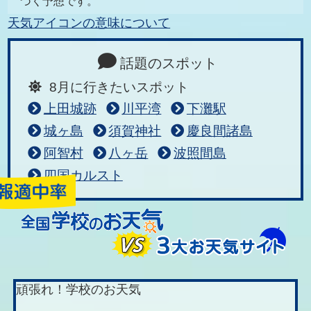
づく予想です。
天気アイコンの意味について
話題のスポット
8月に行きたいスポット
上田城跡
川平湾
下灘駅
城ヶ島
須賀神社
慶良間諸島
阿智村
八ヶ岳
波照間島
四国カルスト
頑張れ！学校のお天気