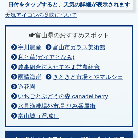
日付をタップすると、天気の詳細が表示されます
天気アイコンの意味について
富山県のおすすめスポット
宇川農産
富山市ガラス美術館
私と苺(ガイアとなみ)
農事組合法人たてやま営農組合
雨晴海岸
きときと市場とやマルシェ
遊花園
いちごとぶどうの森 canadellberry
氷見漁港場外市場 ひみ番屋街
富山城（浮城）