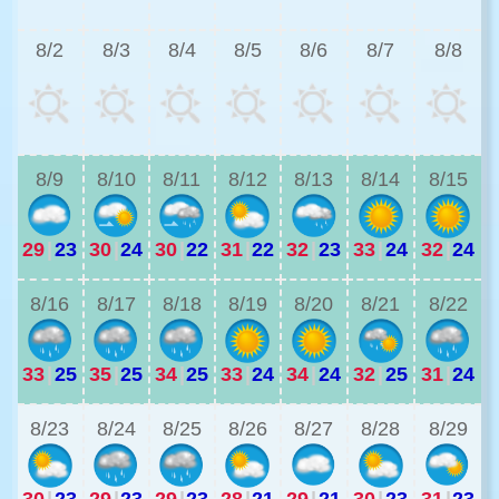
8/2
8/3
8/4
8/5
8/6
8/7
8/8
2
8/9
8/10
8/11
8/12
8/13
8/14
8/15
29
|
23
30
|
24
30
|
22
31
|
22
32
|
23
33
|
24
32
|
24
2
8/16
8/17
8/18
8/19
8/20
8/21
8/22
33
|
25
35
|
25
34
|
25
33
|
24
34
|
24
32
|
25
31
|
24
2
8/23
8/24
8/25
8/26
8/27
8/28
8/29
30
|
23
29
|
23
29
|
23
28
|
21
29
|
21
30
|
23
31
|
23
2