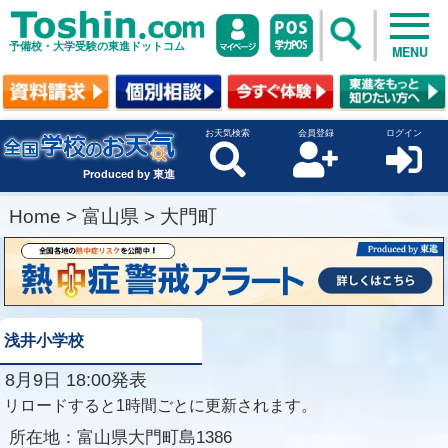
予備校・大学受験の東進ドットコム
MENU
お天気検索
会員登録
ログイン
Produced by 東進
Home
>
富山県
>
大門町
浅井小学校
8月9日 18:00発表
リロードすると1時間ごとに更新されます。
所在地：
富山県大門町島1386