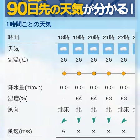
1時間ごとの天気
時間
18時
19時
20時
21時
22時
2
天気
気温(℃)
26
26
26
26
26
2
降水量(mm/h)
0.0
0.0
0.0
0.0
0.0
0
湿度(%)
-
84
84
83
83
8
風向
北東
北
北
北
北東
北
風速(m/s)
5
3
3
3
3