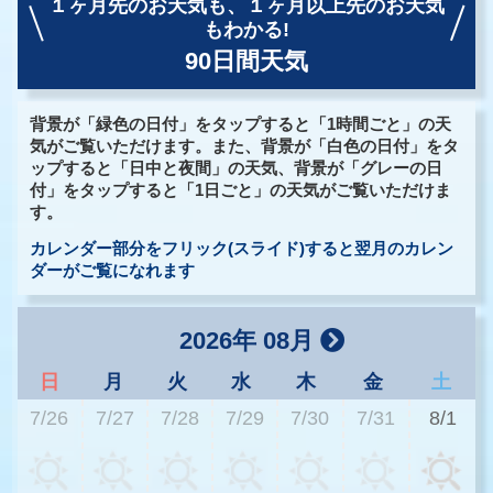
１ヶ月先のお天気も、
１ヶ月以上先のお天気
もわかる!
90日間天気
背景が「緑色の日付」をタップすると「1時間ごと」の天
気がご覧いただけます。また、背景が「白色の日付」をタ
ップすると「日中と夜間」の天気、背景が「グレーの日
付」をタップすると「1日ごと」の天気がご覧いただけま
す。
カレンダー部分をフリック(スライド)すると翌月のカレン
ダーがご覧になれます
2026年 08月
日
月
火
水
木
金
土
7/26
7/27
7/28
7/29
7/30
7/31
8/1
3