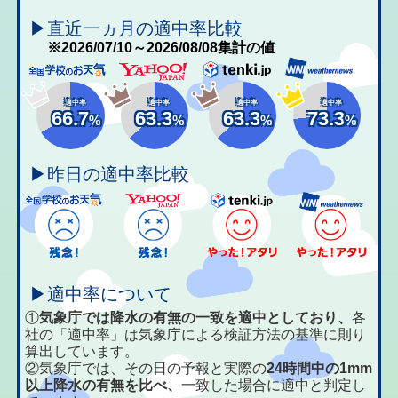
▶直近一ヵ月の適中率比較
※2026/07/10～2026/08/08集計の値
適中率
適中率
適中率
適中率
66.7
63.3
63.3
73.3
%
%
%
%
▶昨日の適中率比較
▶適中率について
①
気象庁では降水の有無の一致を適中としており、
各
社の「適中率」は気象庁による検証方法の基準に則り
算出しています。
②気象庁では、その日の予報と実際の
24時間中の1mm
以上降水の有無を比べ、
一致した場合に適中と判定し