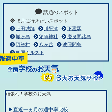
話題のスポット
8月に行きたいスポット
上田城跡
川平湾
下灘駅
城ヶ島
須賀神社
慶良間諸島
阿智村
八ヶ岳
波照間島
四国カルスト
頑張れ！学校のお天気
▶直近一ヵ月の適中率比較