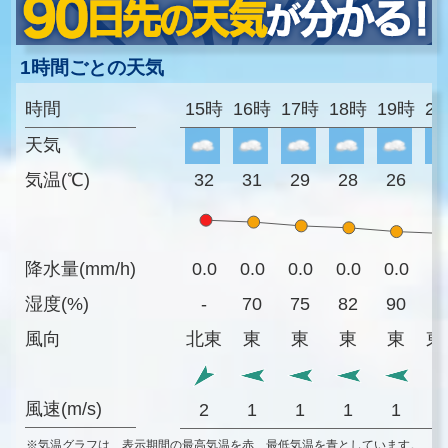
1時間ごとの天気
時間
15時
16時
17時
18時
19時
2
天気
気温(℃)
32
31
29
28
26
2
降水量(mm/h)
0.0
0.0
0.0
0.0
0.0
0
湿度(%)
-
70
75
82
90
9
風向
北東
東
東
東
東
東
風速(m/s)
2
1
1
1
1
※気温グラフは、表示期間の最高気温を赤、最低気温を青としています。