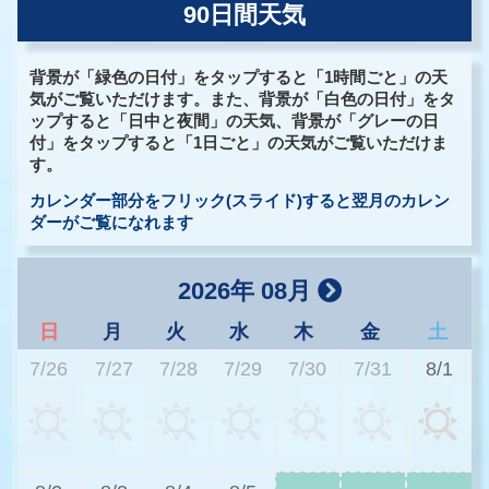
90日間天気
背景が「緑色の日付」をタップすると「1時間ごと」の天
気がご覧いただけます。また、背景が「白色の日付」をタ
ップすると「日中と夜間」の天気、背景が「グレーの日
付」をタップすると「1日ごと」の天気がご覧いただけま
す。
カレンダー部分をフリック(スライド)すると翌月のカレン
ダーがご覧になれます
2026年 08月
日
月
火
水
木
金
土
7/26
7/27
7/28
7/29
7/30
7/31
8/1
2