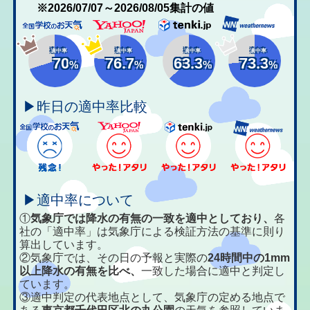
※2026/07/07～2026/08/05集計の値
適中率
適中率
適中率
適中率
70
76.7
63.3
73.3
%
%
%
%
▶昨日の適中率比較
▶適中率について
①
気象庁では降水の有無の一致を適中としており、
各
社の「適中率」は気象庁による検証方法の基準に則り
算出しています。
②気象庁では、その日の予報と実際の
24時間中の1mm
以上降水の有無を比べ、
一致した場合に適中と判定し
ています。
③適中判定の代表地点として、気象庁の定める地点で