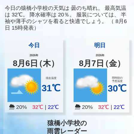
今日の猿橋小学校の天気は
曇のち晴れ。
最高気温
は
32℃。
降水確率は
20％。
服装については、
半
袖や薄手のシャツを着ると快適でしょう。
（
8月6
日 15時発表）
今日
明日
2026年
2026年
8
月
6
日
（木）
8
月
7
日
（金）
同時刻の
現在温度
予想温度
31℃
30℃
20%
32℃
|
22℃
20%
32℃
|
22℃
猿橋小学校の
雨雲レーダー