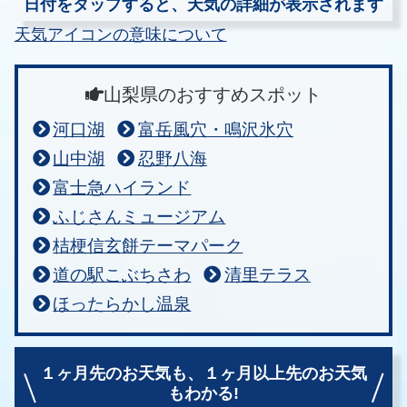
日付をタップすると、天気の詳細が表示されます
天気アイコンの意味について
山梨県のおすすめスポット
河口湖
富岳風穴・鳴沢氷穴
山中湖
忍野八海
富士急ハイランド
ふじさんミュージアム
桔梗信玄餅テーマパーク
道の駅こぶちさわ
清里テラス
ほったらかし温泉
１ヶ月先のお天気も、
１ヶ月以上先のお天気
もわかる!