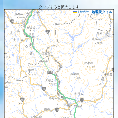
タップすると拡大します
Leaflet
|
地理院タイル