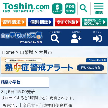
予備校・大学受験の東進ドットコム
MENU
お天気検索
会員登録
ログイン
Produced by 東進
Home
>
山梨県
>
大月市
猿橋小学校
8月6日 15:00発表
リロードすると1時間ごとに更新されます。
所在地：
山梨県大月市猿橋町伊良原48