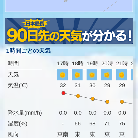
1時間ごとの天気
時間
17時
18時
19時
20時
21時
2
天気
気温(℃)
32
31
30
29
29
2
降水量(mm/h)
0.0
0.0
0.0
0.0
0.0
0
湿度(%)
-
66
68
71
75
7
風向
東南
東
東
東
東