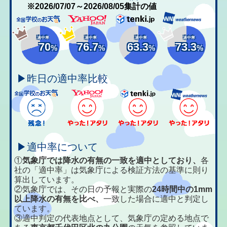
※2026/07/07～2026/08/05集計の値
適中率
適中率
適中率
適中率
70
76.7
63.3
73.3
%
%
%
%
▶昨日の適中率比較
▶適中率について
①
気象庁では降水の有無の一致を適中としており、
各
社の「適中率」は気象庁による検証方法の基準に則り
算出しています。
②気象庁では、その日の予報と実際の
24時間中の1mm
以上降水の有無を比べ、
一致した場合に適中と判定し
ています。
③適中判定の代表地点として、気象庁の定める地点で