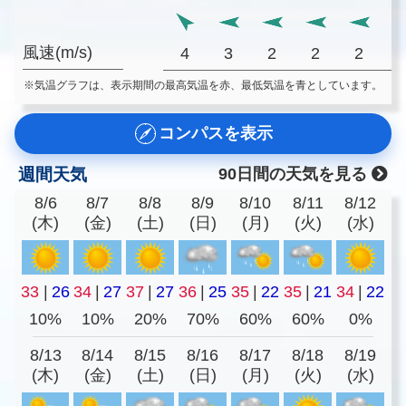
風速(m/s)
4
3
2
2
2
※気温グラフは、表示期間の最高気温を赤、最低気温を青としています。
コンパスを表示
週間天気
90日間の天気を見る
8/6
8/7
8/8
8/9
8/10
8/11
8/12
(木)
(金)
(土)
(日)
(月)
(火)
(水)
33
|
26
34
|
27
37
|
27
36
|
25
35
|
22
35
|
21
34
|
22
10%
10%
20%
70%
60%
60%
0%
8/13
8/14
8/15
8/16
8/17
8/18
8/19
(木)
(金)
(土)
(日)
(月)
(火)
(水)