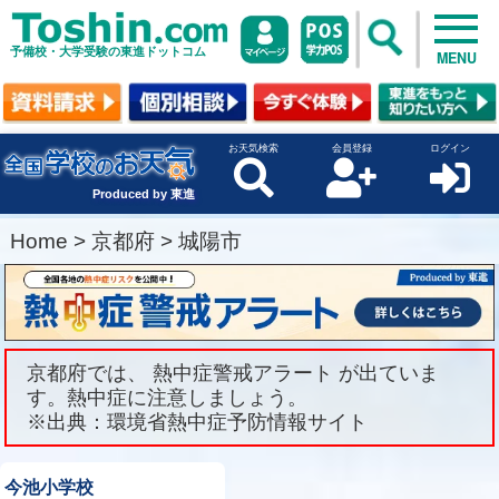
予備校・大学受験の東進ドットコム
MENU
お天気検索
会員登録
ログイン
Produced by 東進
Home
>
京都府
>
城陽市
京都府では、 熱中症警戒アラート が出ていま
す。熱中症に注意しましょう。
※出典：環境省熱中症予防情報サイト
今池小学校