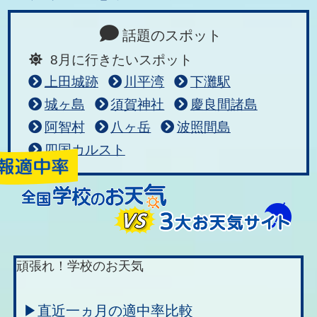
話題のスポット
8月に行きたいスポット
上田城跡
川平湾
下灘駅
城ヶ島
須賀神社
慶良間諸島
阿智村
八ヶ岳
波照間島
四国カルスト
頑張れ！学校のお天気
▶直近一ヵ月の適中率比較