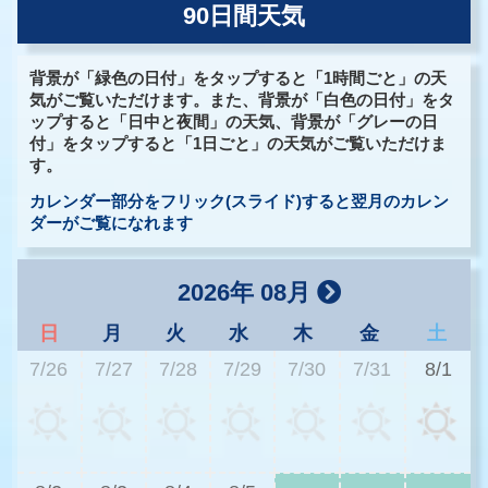
90日間天気
背景が「緑色の日付」をタップすると「1時間ごと」の天
気がご覧いただけます。また、背景が「白色の日付」をタ
ップすると「日中と夜間」の天気、背景が「グレーの日
付」をタップすると「1日ごと」の天気がご覧いただけま
す。
カレンダー部分をフリック(スライド)すると翌月のカレン
ダーがご覧になれます
2026年 08月
日
月
火
水
木
金
土
7/26
7/27
7/28
7/29
7/30
7/31
8/1
3