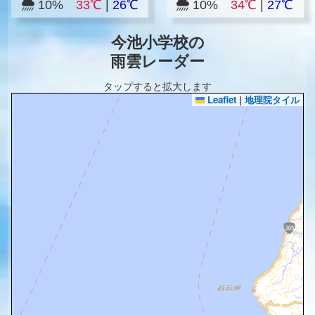
10%
33℃
|
26℃
10%
34℃
|
27℃
今池小学校の
雨雲レーダー
タップすると拡大します
Leaflet
|
地理院タイル