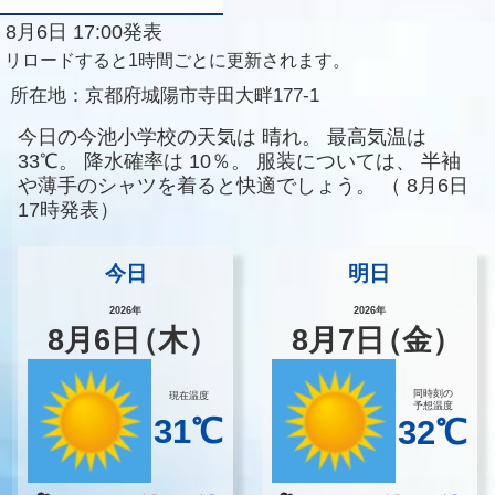
8月6日 17:00発表
リロードすると1時間ごとに更新されます。
所在地：
京都府城陽市寺田大畔177-1
今日の今池小学校の天気は
晴れ。
最高気温は
33℃。
降水確率は
10％。
服装については、
半袖
や薄手のシャツを着ると快適でしょう。
（
8月6日
17時発表）
今日
明日
2026年
2026年
8
月
6
日
（木）
8
月
7
日
（金）
同時刻の
現在温度
予想温度
31℃
32℃