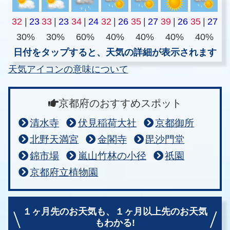
32
|
23
33
|
23
34
|
24
32
|
26
35
|
27
39
|
26
35
|
27
30%
30%
60%
40%
40%
40%
40%
日付をタップすると、天気の詳細が表示されます
天気アイコンの意味について
京都府のおすすめスポット
清水寺
伏見稲荷大社
京都御所
北野天満宮
金閣寺
毘沙門堂
錦市場
嵐山竹林の小径
祇園
京都府立植物園
１ヶ月先のお天気も、
１ヶ月以上先のお天気
もわかる!