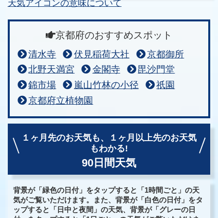
天気アイコンの意味について
京都府のおすすめスポット
清水寺
伏見稲荷大社
京都御所
北野天満宮
金閣寺
毘沙門堂
錦市場
嵐山竹林の小径
祇園
京都府立植物園
１ヶ月先のお天気も、
１ヶ月以上先のお天気
もわかる!
90日間天気
背景が「緑色の日付」をタップすると「1時間ごと」の天
気がご覧いただけます。また、背景が「白色の日付」をタ
ップすると「日中と夜間」の天気、背景が「グレーの日