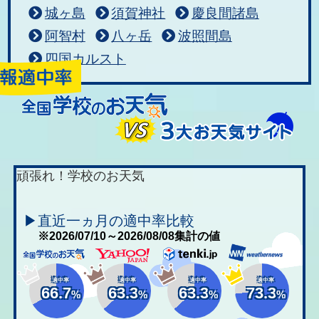
城ヶ島
須賀神社
慶良間諸島
阿智村
八ヶ岳
波照間島
四国カルスト
頑張れ！学校のお天気
▶直近一ヵ月の適中率比較
※2026/07/10～2026/08/08集計の値
適中率
適中率
適中率
適中率
66.7
63.3
63.3
73.3
%
%
%
%