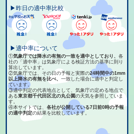
▶昨日の適中率比較
▶適中率について
①
気象庁では降水の有無の一致を適中としており、
各
社の「適中率」は気象庁による検証方法の基準に則り
算出しています。
②気象庁では、その日の予報と実際の
24時間中の1mm
以上降水の有無を比べ、
一致した場合に適中と判定し
ています。
③適中判定の代表地点として、気象庁の定める地点で
ある
東京都千代田区北の丸公園
の天気を参照していま
す。
④本サイトでは、
各社が公開している7日前0時の予報
の適中判定
の結果を比較しています。