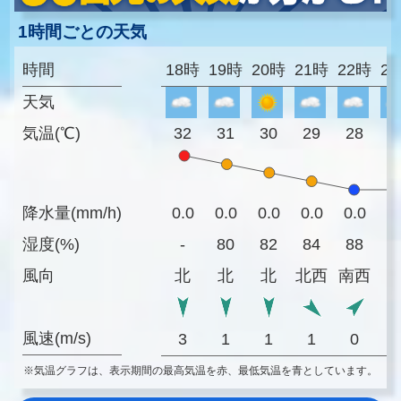
1時間ごとの天気
時間
18時
19時
20時
21時
22時
2
天気
気温(℃)
32
31
30
29
28
2
降水量(mm/h)
0.0
0.0
0.0
0.0
0.0
0
湿度(%)
-
80
82
84
88
8
風向
北
北
北
北西
南西
風速(m/s)
3
1
1
1
0
※気温グラフは、表示期間の最高気温を赤、最低気温を青としています。