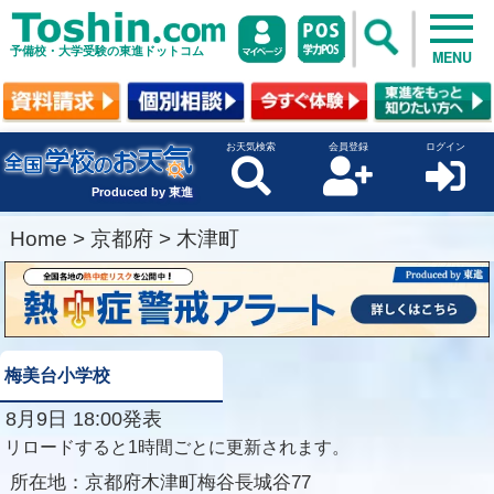
予備校・大学受験の東進ドットコム
MENU
お天気検索
会員登録
ログイン
Produced by 東進
Home
>
京都府
>
木津町
梅美台小学校
8月9日 18:00発表
リロードすると1時間ごとに更新されます。
所在地：
京都府木津町梅谷長城谷77