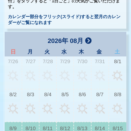
付」をタップすると「1日ごと」の天気がご覧いただけま
す。
カレンダー部分をフリック(スライド)すると翌月のカレン
ダーがご覧になれます
2026年 08月
日
月
火
水
木
金
土
7/26
7/27
7/28
7/29
7/30
7/31
8/1
3
8/2
8/3
8/4
8/5
8/6
8/7
8/8
3
8/9
8/10
8/11
8/12
8/13
8/14
8/15