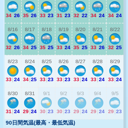
34
|
26
35
|
26
33
|
23
31
|
23
32
|
22
34
|
24
34
|
24
3
8/16
8/17
8/18
8/19
8/20
8/21
8/22
32
|
26
34
|
25
35
|
25
33
|
24
35
|
25
33
|
26
32
|
25
2
8/23
8/24
8/25
8/26
8/27
8/28
8/29
33
|
24
34
|
25
33
|
23
33
|
23
33
|
24
33
|
24
33
|
24
2
8/30
8/31
9/1
9/2
9/3
9/4
9/5
31
|
24
29
|
24
30
|
23
30
|
23
29
|
24
29
|
24
29
|
23
90日間気温(最高・最低気温)