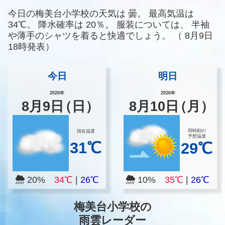
今日の梅美台小学校の天気は
曇。
最高気温は
34℃。
降水確率は
20％。
服装については、
半袖
や薄手のシャツを着ると快適でしょう。
（
8月9日
18時発表）
今日
明日
2026年
2026年
8
月
9
日
（日）
8
月
10
日
（月）
同時刻の
現在温度
予想温度
31℃
29℃
20%
34℃
|
26℃
10%
35℃
|
26℃
梅美台小学校の
雨雲レーダー