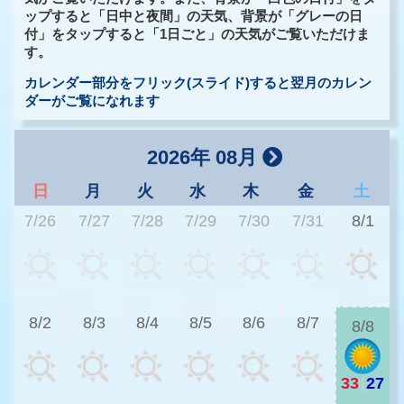
ップすると「日中と夜間」の天気、背景が「グレーの日
付」をタップすると「1日ごと」の天気がご覧いただけま
す。
カレンダー部分をフリック(スライド)すると翌月のカレン
ダーがご覧になれます
2026年 08月
日
月
火
水
木
金
土
7/26
7/27
7/28
7/29
7/30
7/31
8/1
3
8/2
8/3
8/4
8/5
8/6
8/7
8/8
33
|
27
2