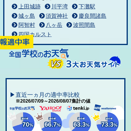
上田城跡
川平湾
下灘駅
城ヶ島
須賀神社
慶良間諸島
阿智村
八ヶ岳
波照間島
四国カルスト
▶直近一ヵ月の適中率比較
※2026/07/09～2026/08/07集計の値
適中率
適中率
適中率
適中率
70
66.7
63.3
73.3
%
%
%
%