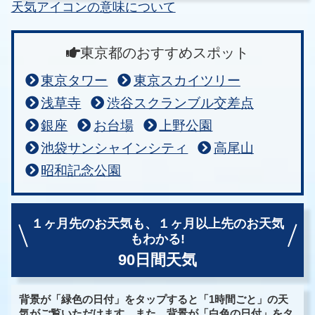
天気アイコンの意味について
東京都のおすすめスポット
東京タワー
東京スカイツリー
浅草寺
渋谷スクランブル交差点
銀座
お台場
上野公園
池袋サンシャインシティ
高尾山
昭和記念公園
１ヶ月先のお天気も、
１ヶ月以上先のお天気
もわかる!
90日間天気
背景が「緑色の日付」をタップすると「1時間ごと」の天
気がご覧いただけます。また、背景が「白色の日付」をタ