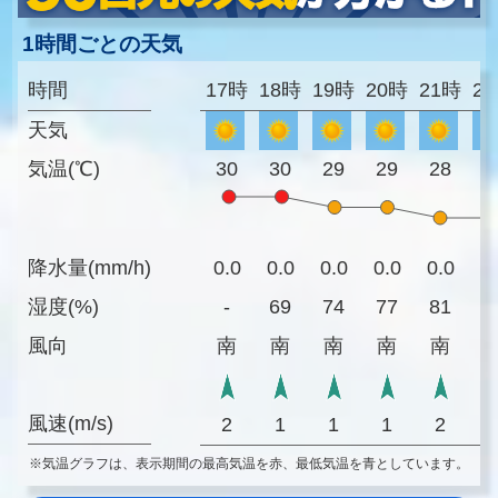
1時間ごとの天気
時間
17時
18時
19時
20時
21時
2
天気
気温(℃)
30
30
29
29
28
2
降水量(mm/h)
0.0
0.0
0.0
0.0
0.0
0
湿度(%)
-
69
74
77
81
8
風向
南
南
南
南
南
風速(m/s)
2
1
1
1
2
※気温グラフは、表示期間の最高気温を赤、最低気温を青としています。