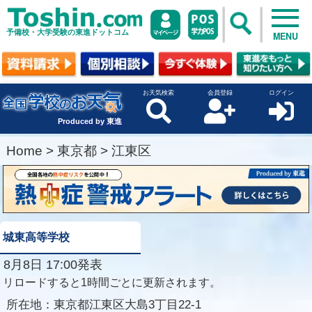
予備校・大学受験の東進ドットコム
MENU
お天気検索
会員登録
ログイン
Produced by 東進
Home
>
東京都
>
江東区
城東高等学校
8月8日 17:00発表
リロードすると1時間ごとに更新されます。
所在地：
東京都江東区大島3丁目22-1