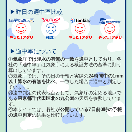
▶昨日の適中率比較
▶適中率について
①
気象庁では降水の有無の一致を適中としており、
各
社の「適中率」は気象庁による検証方法の基準に則り
算出しています。
②気象庁では、その日の予報と実際の
24時間中の1mm
以上降水の有無を比べ、
一致した場合に適中と判定し
ています。
③適中判定の代表地点として、気象庁の定める地点で
ある
東京都千代田区北の丸公園
の天気を参照していま
す。
④本サイトでは、
各社が公開している7日前0時の予報
の適中判定
の結果を比較しています。