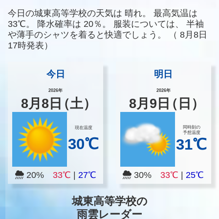
今日の城東高等学校の天気は
晴れ。
最高気温は
33℃。
降水確率は
20％。
服装については、
半袖
や薄手のシャツを着ると快適でしょう。
（
8月8日
17時発表）
今日
明日
2026年
2026年
8
月
8
日
（土）
8
月
9
日
（日）
同時刻の
現在温度
予想温度
30℃
31℃
20%
33℃
|
27℃
30%
33℃
|
25℃
城東高等学校の
雨雲レーダー