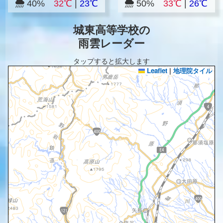
40%
32℃
|
23℃
50%
33℃
|
26℃
城東高等学校の
雨雲レーダー
タップすると拡大します
Leaflet
|
地理院タイル