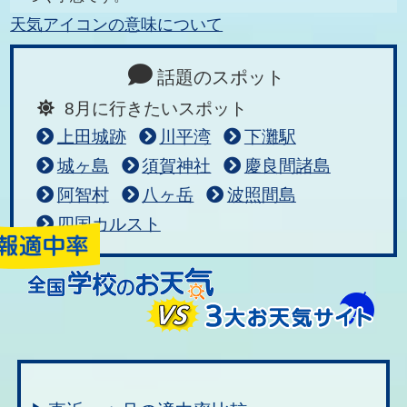
天気アイコンの意味について
話題のスポット
8月に行きたいスポット
上田城跡
川平湾
下灘駅
城ヶ島
須賀神社
慶良間諸島
阿智村
八ヶ岳
波照間島
四国カルスト