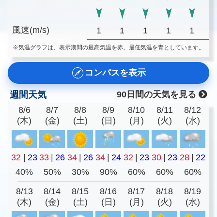
風速(m/s)
1
1
1
1
1
※気温グラフは、表示期間の最高気温を赤、最低気温を青としています。
コンパスを表示
週間天気
90日間の天気を見る
8/6
8/7
8/8
8/9
8/10
8/11
8/12
(木)
(金)
(土)
(日)
(月)
(火)
(水)
32
|
23
33
|
26
34
|
26
34
|
24
32
|
23
30
|
23
28
|
22
40%
50%
30%
90%
60%
60%
60%
8/13
8/14
8/15
8/16
8/17
8/18
8/19
(木)
(金)
(土)
(日)
(月)
(火)
(水)