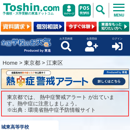
予備校・大学受験の東進ドットコム
MENU
お天気検索
会員登録
ログイン
Produced by 東進
Home
>
東京都
>
江東区
東京都では、 熱中症警戒アラート が出ていま
す。熱中症に注意しましょう。
※出典：環境省熱中症予防情報サイト
城東高等学校