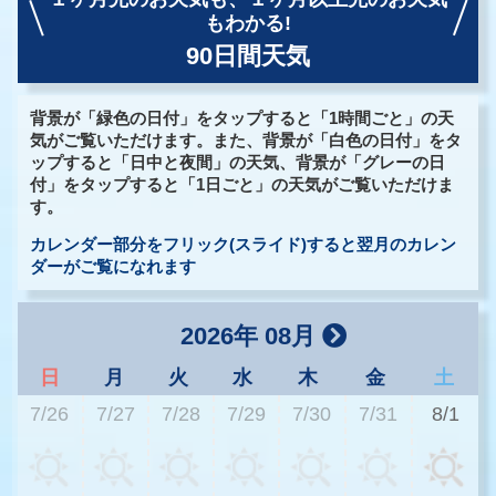
もわかる!
90日間天気
背景が「緑色の日付」をタップすると「1時間ごと」の天
気がご覧いただけます。また、背景が「白色の日付」をタ
ップすると「日中と夜間」の天気、背景が「グレーの日
付」をタップすると「1日ごと」の天気がご覧いただけま
す。
カレンダー部分をフリック(スライド)すると翌月のカレン
ダーがご覧になれます
2026年 08月
日
月
火
水
木
金
土
7/26
7/27
7/28
7/29
7/30
7/31
8/1
3