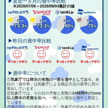
▶直近一ヵ月の適中率比較
※2026/07/06～2026/08/04集計の値
適中率
適中率
適中率
適中率
73.3
73.3
60
70
%
%
%
%
▶昨日の適中率比較
▶適中率について
①
気象庁では降水の有無の一致を適中としており、
各
社の「適中率」は気象庁による検証方法の基準に則り
算出しています。
②気象庁では、その日の予報と実際の
24時間中の1mm
以上降水の有無を比べ、
一致した場合に適中と判定し
ています。
③適中判定の代表地点として、気象庁の定める地点で