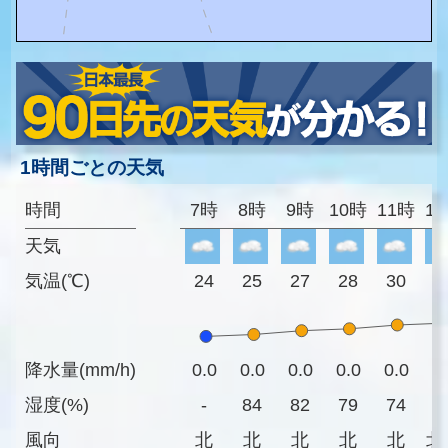
1時間ごとの天気
時間
7時
8時
9時
10時
11時
1
天気
気温(℃)
24
25
27
28
30
3
降水量(mm/h)
0.0
0.0
0.0
0.0
0.0
0
湿度(%)
-
84
82
79
74
6
風向
北
北
北
北
北
北