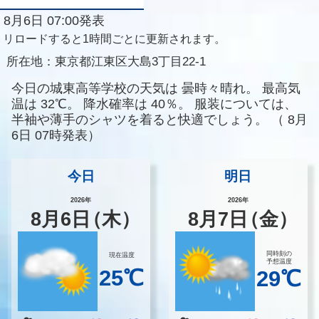
8月6日 07:00発表
リロードすると1時間ごとに更新されます。
所在地：
東京都江東区大島3丁目22-1
今日の城東高等学校の天気は
曇時々晴れ。
最高気
温は
32℃。
降水確率は
40％。
服装については、
半袖や薄手のシャツを着ると快適でしょう。
（
8月
6日 07時発表）
今日
明日
2026年
2026年
8
月
6
日
（木）
8
月
7
日
（金）
同時刻の
現在温度
予想温度
25℃
29℃