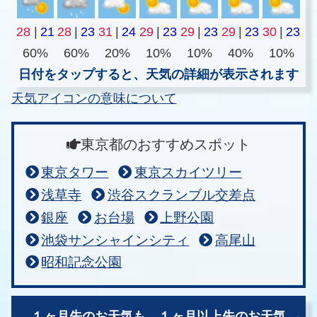
28
|
21
28
|
23
31
|
24
29
|
23
29
|
23
29
|
23
30
|
23
60%
60%
20%
10%
10%
40%
10%
日付をタップすると、天気の詳細が表示されます
天気アイコンの意味について
東京都のおすすめスポット
東京タワー
東京スカイツリー
浅草寺
渋谷スクランブル交差点
銀座
お台場
上野公園
池袋サンシャインシティ
高尾山
昭和記念公園
１ヶ月先のお天気も、
１ヶ月以上先のお天気