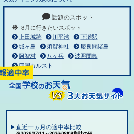
話題のスポット
8月に行きたいスポット
上田城跡
川平湾
下灘駅
城ヶ島
須賀神社
慶良間諸島
阿智村
八ヶ岳
波照間島
四国カルスト
▶直近一ヵ月の適中率比較
※2026/07/11～2026/08/09集計の値