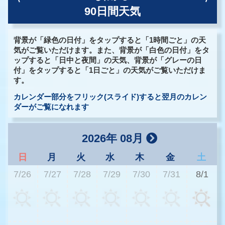
90日間天気
背景が「緑色の日付」をタップすると「1時間ごと」の天
気がご覧いただけます。また、背景が「白色の日付」をタ
ップすると「日中と夜間」の天気、背景が「グレーの日
付」をタップすると「1日ごと」の天気がご覧いただけま
す。
カレンダー部分をフリック(スライド)すると翌月のカレン
ダーがご覧になれます
2026年 08月
日
月
火
水
木
金
土
7/26
7/27
7/28
7/29
7/30
7/31
8/1
3