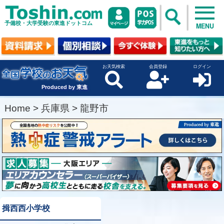
予備校・大学受験の東進ドットコム
MENU
お天気検索
会員登録
ログイン
Produced by 東進
Home
>
兵庫県
>
龍野市
揖西西小学校