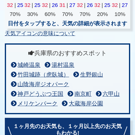
32
|
25
32
|
25
32
|
26
31
|
27
32
|
26
32
|
25
32
|
27
70%
30%
60%
70%
70%
20%
10%
日付をタップすると、天気の詳細が表示されます
天気アイコンの意味について
兵庫県のおすすめスポット
城崎温泉
湯村温泉
竹田城跡（虎臥城）
生野銀山
山陰海岸ジオパーク
神戸どうぶつ王国
南京町
六甲山
メリケンパーク
大蔵海岸公園
１ヶ月先のお天気も、
１ヶ月以上先のお天気
もわかる!