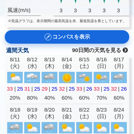
風速(m/s)
3
3
3
3
3
※気温グラフは、表示期間の最高気温を赤、最低気温を青としています。
コンパスを表示
週間天気
90日間の天気を見る
8/11
8/12
8/13
8/14
8/15
8/16
8/17
(火)
(水)
(木)
(金)
(土)
(日)
(月)
33
|
25
31
|
25
29
|
25
32
|
25
33
|
26
33
|
25
32
|
26
20%
80%
40%
60%
60%
70%
60%
8/18
8/19
8/20
8/21
8/22
8/23
8/24
(火)
(水)
(木)
(金)
(土)
(日)
(月)