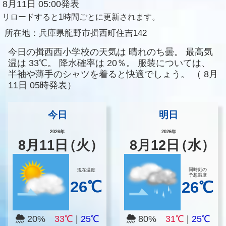
8月11日 05:00発表
リロードすると1時間ごとに更新されます。
所在地：
兵庫県龍野市揖西町住吉142
今日の揖西西小学校の天気は
晴れのち曇。
最高気
温は
33℃。
降水確率は
20％。
服装については、
半袖や薄手のシャツを着ると快適でしょう。
（
8月
11日 05時発表）
今日
明日
2026年
2026年
8
月
11
日
（火）
8
月
12
日
（水）
同時刻の
現在温度
予想温度
26℃
26℃
20%
33℃
|
25℃
80%
31℃
|
25℃