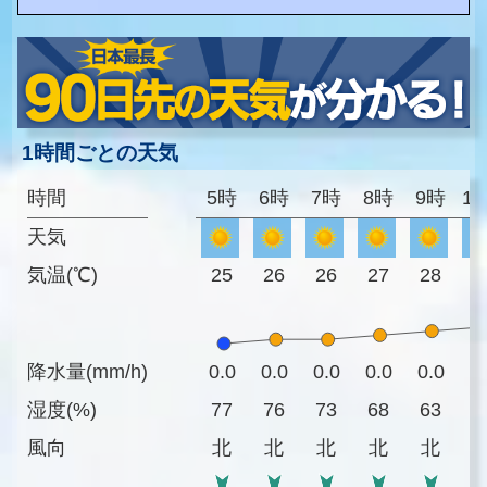
1時間ごとの天気
時間
5時
6時
7時
8時
9時
1
天気
気温(℃)
25
26
26
27
28
2
降水量(mm/h)
0.0
0.0
0.0
0.0
0.0
0
湿度(%)
77
76
73
68
63
5
風向
北
北
北
北
北