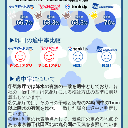
適中率
適中率
適中率
適中率
66.7
63.3
63.3
70
%
%
%
%
▶昨日の適中率比較
▶適中率について
①
気象庁では降水の有無の一致を適中としており、
各
社の「適中率」は気象庁による検証方法の基準に則り
算出しています。
②気象庁では、その日の予報と実際の
24時間中の1mm
以上降水の有無を比べ、
一致した場合に適中と判定し
ています。
③適中判定の代表地点として、気象庁の定める地点で
ある
東京都千代田区北の丸公園
の天気を参照していま