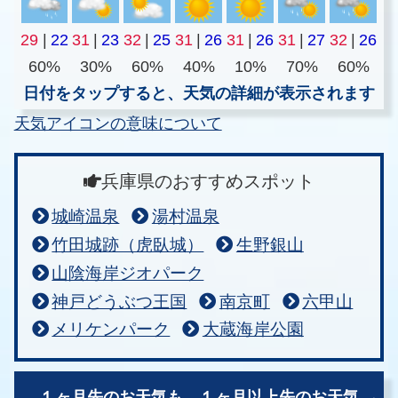
29
|
22
31
|
23
32
|
25
31
|
26
31
|
26
31
|
27
32
|
26
60%
30%
60%
40%
10%
70%
60%
日付をタップすると、天気の詳細が表示されます
天気アイコンの意味について
兵庫県のおすすめスポット
城崎温泉
湯村温泉
竹田城跡（虎臥城）
生野銀山
山陰海岸ジオパーク
神戸どうぶつ王国
南京町
六甲山
メリケンパーク
大蔵海岸公園
１ヶ月先のお天気も、
１ヶ月以上先のお天気