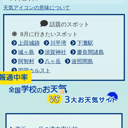
天気アイコンの意味について
話題のスポット
8月に行きたいスポット
上田城跡
川平湾
下灘駅
城ヶ島
須賀神社
慶良間諸島
阿智村
八ヶ岳
波照間島
四国カルスト