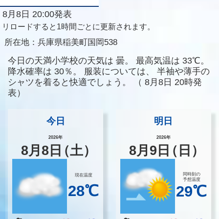
8月8日 20:00発表
リロードすると1時間ごとに更新されます。
所在地：
兵庫県稲美町国岡538
今日の天満小学校の天気は
曇。
最高気温は
33℃。
降水確率は
30％。
服装については、
半袖や薄手の
シャツを着ると快適でしょう。
（
8月8日 20時発
表）
今日
明日
2026年
2026年
8
月
8
日
（土）
8
月
9
日
（日）
同時刻の
現在温度
予想温度
28℃
29℃