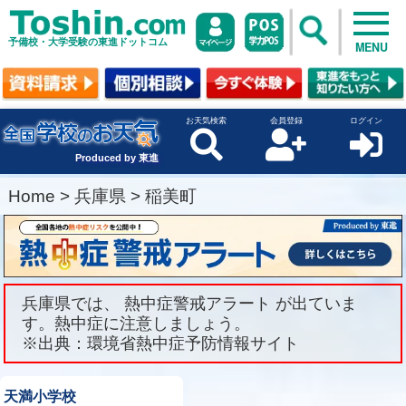
予備校・大学受験の東進ドットコム
MENU
お天気検索
会員登録
ログイン
Produced by 東進
Home
>
兵庫県
>
稲美町
兵庫県では、 熱中症警戒アラート が出ていま
す。熱中症に注意しましょう。
※出典：環境省熱中症予防情報サイト
天満小学校