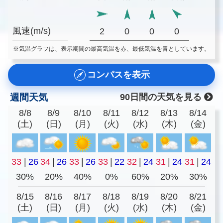
風速(m/s)
2
0
0
0
※気温グラフは、表示期間の最高気温を赤、最低気温を青としています。
コンパスを表示
週間天気
90日間の天気を見る
8/8
8/9
8/10
8/11
8/12
8/13
8/14
(土)
(日)
(月)
(火)
(水)
(木)
(金)
33
|
26
34
|
26
33
|
26
33
|
22
32
|
24
31
|
24
31
|
24
30%
20%
40%
0%
60%
20%
30%
8/15
8/16
8/17
8/18
8/19
8/20
8/21
(土)
(日)
(月)
(火)
(水)
(木)
(金)