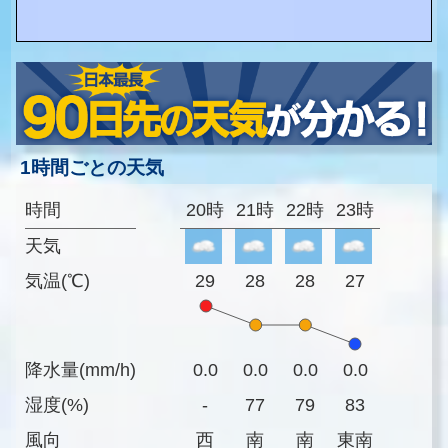
1時間ごとの天気
時間
20時
21時
22時
23時
天気
気温(℃)
29
28
28
27
降水量(mm/h)
0.0
0.0
0.0
0.0
湿度(%)
-
77
79
83
風向
西
南
南
東南