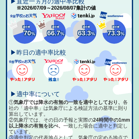
▶直近一ヵ月の適中率比較
※2026/07/09～2026/08/07集計の値
適中率
適中率
適中率
適中率
70
66.7
63.3
73.3
%
%
%
%
▶昨日の適中率比較
▶適中率について
①
気象庁では降水の有無の一致を適中としており、
各
社の「適中率」は気象庁による検証方法の基準に則り
算出しています。
②気象庁では、その日の予報と実際の
24時間中の1mm
以上降水の有無を比べ、
一致した場合に適中と判定し
ています。
③適中判定の代表地点として、気象庁の定める地点で