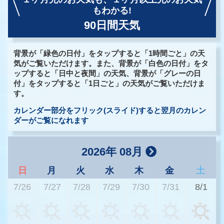
もわかる!
90日間天気
背景が「緑色の日付」をタップすると「1時間ごと」の天
気がご覧いただけます。また、背景が「白色の日付」をタ
ップすると「日中と夜間」の天気、背景が「グレーの日
付」をタップすると「1日ごと」の天気がご覧いただけま
す。
カレンダー部分をフリック(スライド)すると翌月のカレン
ダーがご覧になれます
2026年 08月
日
月
火
水
木
金
土
7/26
7/27
7/28
7/29
7/30
7/31
8/1
2