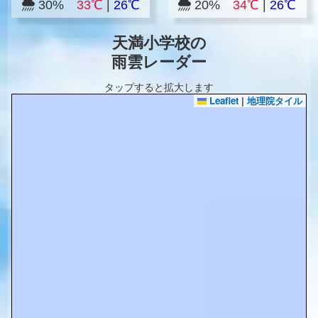
30%
33℃
|
26℃
20%
34℃
|
26℃
天満小学校の
雨雲レーダー
タップすると拡大します
Leaflet
|
地理院タイル