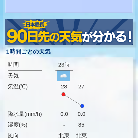
1時間ごとの天気
時間
23時
天気
気温(℃)
28
27
降水量(mm/h)
0.0
0.0
湿度(%)
-
85
風向
北東
北東