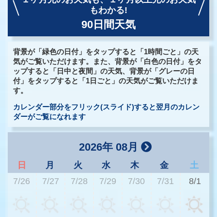
もわかる!
90日間天気
背景が「緑色の日付」をタップすると「1時間ごと」の天
気がご覧いただけます。また、背景が「白色の日付」をタ
ップすると「日中と夜間」の天気、背景が「グレーの日
付」をタップすると「1日ごと」の天気がご覧いただけま
す。
カレンダー部分をフリック(スライド)すると翌月のカレン
ダーがご覧になれます
2026年 08月
日
月
火
水
木
金
土
7/26
7/27
7/28
7/29
7/30
7/31
8/1
2