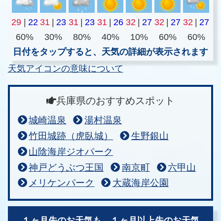
29
|
22
31
|
23
31
|
23
31
|
26
32
|
27
32
|
27
32
|
27
60%
30%
80%
40%
10%
60%
60%
日付をタップすると、天気の詳細が表示されます
天気アイコンの意味について
兵庫県のおすすめスポット
城崎温泉
湯村温泉
竹田城跡（虎臥城）
生野銀山
山陰海岸ジオパーク
神戸どうぶつ王国
南京町
六甲山
メリケンパーク
大蔵海岸公園
１ヶ月先のお天気も、
１ヶ月以上先のお天気