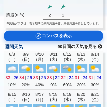
風速(m/s)
2
1
※気温グラフは、表示期間の最高気温を赤、最低気温を青としています。
コンパスを表示
週間天気
90日間の天気を見る
8/8
8/9
8/10
8/11
8/12
8/13
8/14
(土)
(日)
(月)
(火)
(水)
(木)
(金)
33
|
26
34
|
26
33
|
26
33
|
22
32
|
24
31
|
24
31
|
24
10%
20%
40%
0%
60%
20%
30%
8/15
8/16
8/17
8/18
8/19
8/20
8/21
(土)
(日)
(月)
(火)
(水)
(木)
(金)