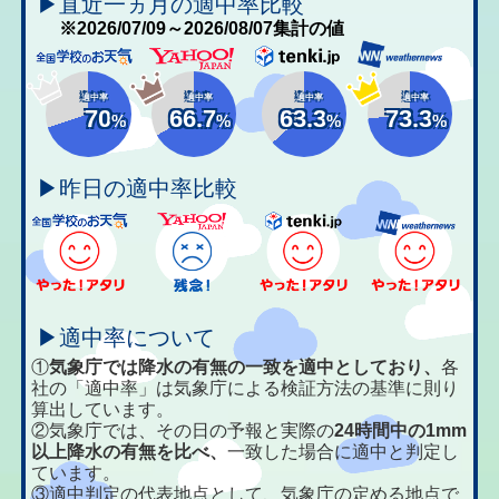
▶直近一ヵ月の適中率比較
※2026/07/09～2026/08/07集計の値
適中率
適中率
適中率
適中率
70
66.7
63.3
73.3
%
%
%
%
▶昨日の適中率比較
▶適中率について
①
気象庁では降水の有無の一致を適中としており、
各
社の「適中率」は気象庁による検証方法の基準に則り
算出しています。
②気象庁では、その日の予報と実際の
24時間中の1mm
以上降水の有無を比べ、
一致した場合に適中と判定し
ています。
③適中判定の代表地点として、気象庁の定める地点で