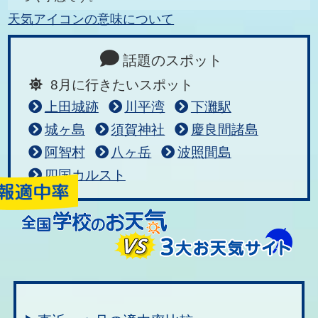
天気アイコンの意味について
話題のスポット
8月に行きたいスポット
上田城跡
川平湾
下灘駅
城ヶ島
須賀神社
慶良間諸島
阿智村
八ヶ岳
波照間島
四国カルスト