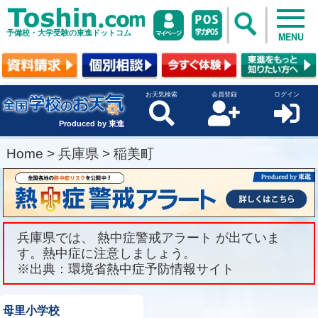
予備校・大学受験の東進ドットコム
MENU
お天気検索
会員登録
ログイン
Produced by 東進
Home
>
兵庫県
>
稲美町
兵庫県では、 熱中症警戒アラート が出ていま
す。熱中症に注意しましょう。
※出典：環境省熱中症予防情報サイト
母里小学校