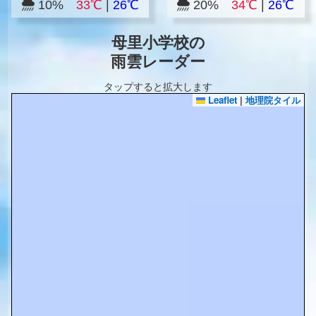
10%
33℃
|
26℃
20%
34℃
|
26℃
母里小学校の
雨雲レーダー
タップすると拡大します
Leaflet
|
地理院タイル