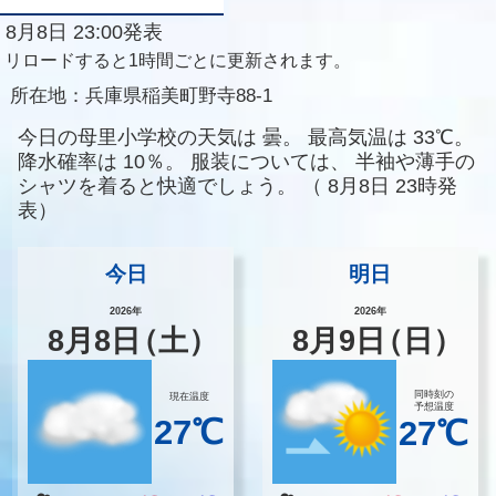
8月8日 23:00発表
リロードすると1時間ごとに更新されます。
所在地：
兵庫県稲美町野寺88-1
今日の母里小学校の天気は
曇。
最高気温は
33℃。
降水確率は
10％。
服装については、
半袖や薄手の
シャツを着ると快適でしょう。
（
8月8日 23時発
表）
今日
明日
2026年
2026年
8
月
8
日
（土）
8
月
9
日
（日）
同時刻の
現在温度
予想温度
27℃
27℃