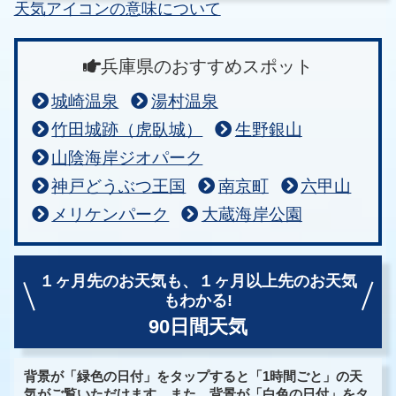
天気アイコンの意味について
兵庫県のおすすめスポット
城崎温泉
湯村温泉
竹田城跡（虎臥城）
生野銀山
山陰海岸ジオパーク
神戸どうぶつ王国
南京町
六甲山
メリケンパーク
大蔵海岸公園
１ヶ月先のお天気も、
１ヶ月以上先のお天気
もわかる!
90日間天気
背景が「緑色の日付」をタップすると「1時間ごと」の天
気がご覧いただけます。また、背景が「白色の日付」をタ