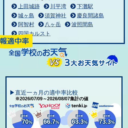
上田城跡
川平湾
下灘駅
城ヶ島
須賀神社
慶良間諸島
阿智村
八ヶ岳
波照間島
四国カルスト
▶直近一ヵ月の適中率比較
※2026/07/09～2026/08/07集計の値
適中率
適中率
適中率
適中率
70
66.7
63.3
73.3
%
%
%
%