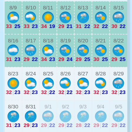
8/9
8/10
8/11
8/12
8/13
8/14
8/15
33
|
25
33
|
23
34
|
19
29
|
21
31
|
22
32
|
22
30
|
22
2
8/16
8/17
8/18
8/19
8/20
8/21
8/22
31
|
23
29
|
22
34
|
23
29
|
24
29
|
25
30
|
25
29
|
25
2
8/23
8/24
8/25
8/26
8/27
8/28
8/29
32
|
23
32
|
23
32
|
22
32
|
22
32
|
23
32
|
23
32
|
23
2
8/30
8/31
9/1
9/2
9/3
9/4
9/5
31
|
23
29
|
23
29
|
22
29
|
22
28
|
22
29
|
22
29
|
22