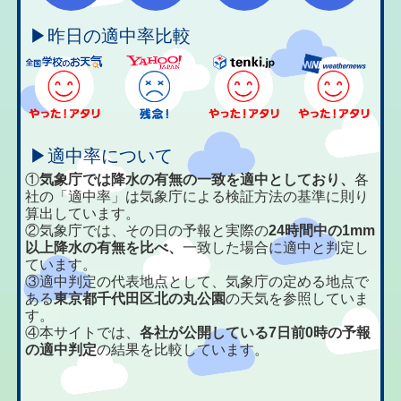
▶昨日の適中率比較
▶適中率について
①
気象庁では降水の有無の一致を適中としており、
各
社の「適中率」は気象庁による検証方法の基準に則り
算出しています。
②気象庁では、その日の予報と実際の
24時間中の1mm
以上降水の有無を比べ、
一致した場合に適中と判定し
ています。
③適中判定の代表地点として、気象庁の定める地点で
ある
東京都千代田区北の丸公園
の天気を参照していま
す。
④本サイトでは、
各社が公開している7日前0時の予報
の適中判定
の結果を比較しています。