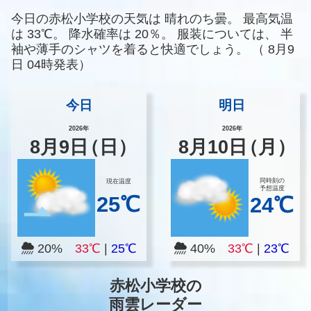
今日の赤松小学校の天気は
晴れのち曇。
最高気温
は
33℃。
降水確率は
20％。
服装については、
半
袖や薄手のシャツを着ると快適でしょう。
（
8月9
日 04時発表）
今日
明日
2026年
2026年
8
月
9
日
（日）
8
月
10
日
（月）
同時刻の
現在温度
予想温度
25℃
24℃
20%
33℃
|
25℃
40%
33℃
|
23℃
赤松小学校の
雨雲レーダー