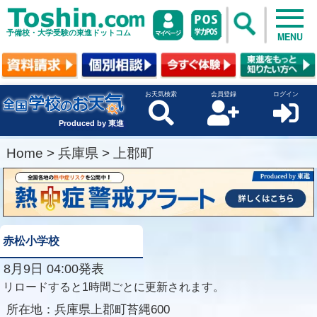
予備校・大学受験の東進ドットコム
MENU
お天気検索
会員登録
ログイン
Produced by 東進
Home
>
兵庫県
>
上郡町
赤松小学校
8月9日 04:00発表
リロードすると1時間ごとに更新されます。
所在地：
兵庫県上郡町苔縄600