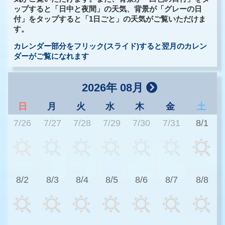
ップすると「日中と夜間」の天気、背景が「グレーの日
付」をタップすると「1日ごと」の天気がご覧いただけま
す。
カレンダー部分をフリック(スライド)すると翌月のカレン
ダーがご覧になれます
2026年 08月
日
月
火
水
木
金
土
7/26
7/27
7/28
7/29
7/30
7/31
8/1
3
8/2
8/3
8/4
8/5
8/6
8/7
8/8
3