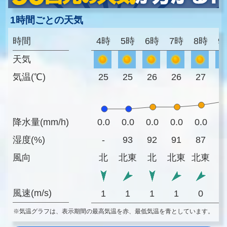
1時間ごとの天気
時間
4時
5時
6時
7時
8時
9
天気
気温(℃)
25
25
26
26
27
2
降水量(mm/h)
0.0
0.0
0.0
0.0
0.0
0
湿度(%)
-
93
92
91
87
8
風向
北
北東
北
北東
北東
風速(m/s)
1
1
1
1
0
※気温グラフは、表示期間の最高気温を赤、最低気温を青としています。