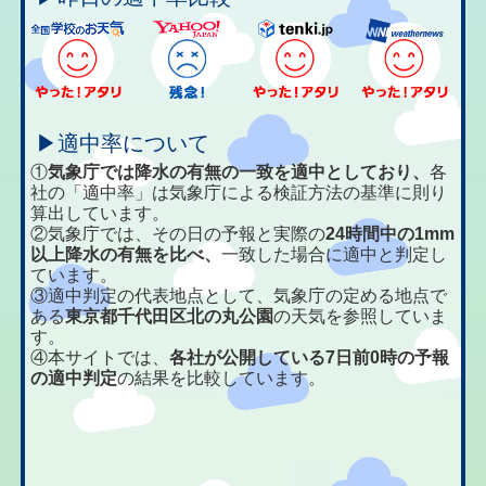
▶適中率について
①
気象庁では降水の有無の一致を適中としており、
各
社の「適中率」は気象庁による検証方法の基準に則り
算出しています。
②気象庁では、その日の予報と実際の
24時間中の1mm
以上降水の有無を比べ、
一致した場合に適中と判定し
ています。
③適中判定の代表地点として、気象庁の定める地点で
ある
東京都千代田区北の丸公園
の天気を参照していま
す。
④本サイトでは、
各社が公開している7日前0時の予報
の適中判定
の結果を比較しています。