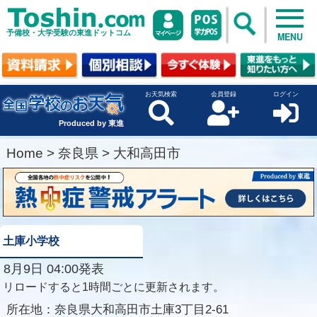
予備校・大学受験の東進ドットコム
MENU
お天気検索
会員登録
ログイン
Produced by 東進
Home
>
奈良県
>
大和高田市
土庫小学校
8月9日 04:00発表
リロードすると1時間ごとに更新されます。
所在地：
奈良県大和高田市土庫3丁目2-61