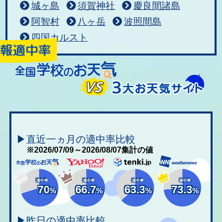
城ヶ島
須賀神社
慶良間諸島
阿智村
八ヶ岳
波照間島
四国カルスト
▶直近一ヵ月の適中率比較
※2026/07/09～2026/08/07集計の値
適中率
適中率
適中率
適中率
70
66.7
63.3
73.3
%
%
%
%
▶昨日の適中率比較