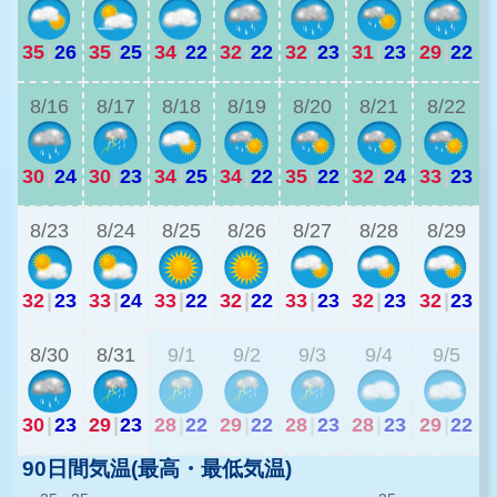
35
|
26
35
|
25
34
|
22
32
|
22
32
|
23
31
|
23
29
|
22
3
8/16
8/17
8/18
8/19
8/20
8/21
8/22
30
|
24
30
|
23
34
|
25
34
|
22
35
|
22
32
|
24
33
|
23
2
8/23
8/24
8/25
8/26
8/27
8/28
8/29
32
|
23
33
|
24
33
|
22
32
|
22
33
|
23
32
|
23
32
|
23
2
8/30
8/31
9/1
9/2
9/3
9/4
9/5
30
|
23
29
|
23
28
|
22
29
|
22
28
|
23
28
|
23
29
|
22
90日間気温(最高・最低気温)