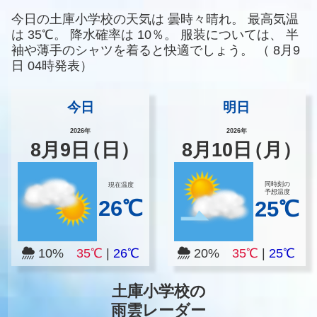
今日の土庫小学校の天気は
曇時々晴れ。
最高気温
は
35℃。
降水確率は
10％。
服装については、
半
袖や薄手のシャツを着ると快適でしょう。
（
8月9
日 04時発表）
今日
明日
2026年
2026年
8
月
9
日
（日）
8
月
10
日
（月）
同時刻の
現在温度
予想温度
26℃
25℃
10%
35℃
|
26℃
20%
35℃
|
25℃
土庫小学校の
雨雲レーダー