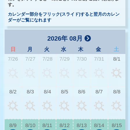
す。
カレンダー部分をフリック(スライド)すると翌月のカレン
ダーがご覧になれます
2026年 08月
日
月
火
水
木
金
土
7/26
7/27
7/28
7/29
7/30
7/31
8/1
3
8/2
8/3
8/4
8/5
8/6
8/7
8/8
3
8/9
8/10
8/11
8/12
8/13
8/14
8/15