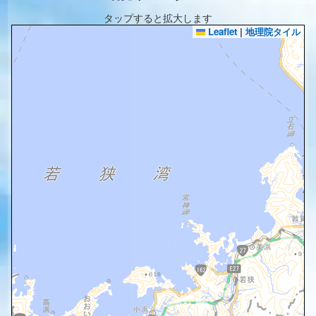
タップすると拡大します
Leaflet
|
地理院タイル