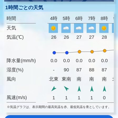
1時間ごとの天気
時間
4時
5時
6時
7時
8時
9
天気
気温(℃)
26
26
27
27
28
2
降水量(mm/h)
0.0
0.0
0.0
0.0
0.0
0
湿度(%)
-
90
87
88
87
8
風向
北東
東南
南
南
南
北
風速(m/s)
1
1
1
1
0
※気温グラフは、表示期間の最高気温を赤、最低気温を青としています。