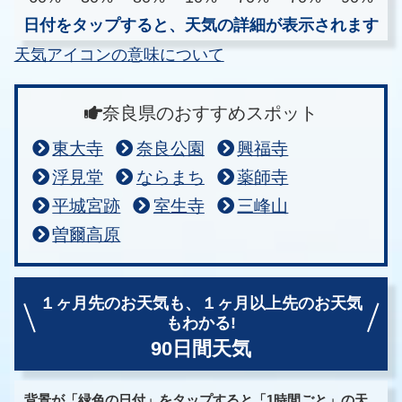
日付をタップすると、天気の詳細が表示されます
天気アイコンの意味について
奈良県のおすすめスポット
東大寺
奈良公園
興福寺
浮見堂
ならまち
薬師寺
平城宮跡
室生寺
三峰山
曽爾高原
１ヶ月先のお天気も、
１ヶ月以上先のお天気
もわかる!
90日間天気
背景が「緑色の日付」をタップすると「1時間ごと」の天