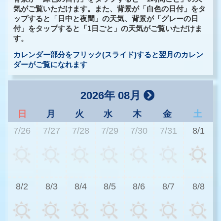
気がご覧いただけます。また、背景が「白色の日付」をタ
ップすると「日中と夜間」の天気、背景が「グレーの日
付」をタップすると「1日ごと」の天気がご覧いただけま
す。
カレンダー部分をフリック(スライド)すると翌月のカレン
ダーがご覧になれます
2026年 08月
日
月
火
水
木
金
土
7/26
7/27
7/28
7/29
7/30
7/31
8/1
3
8/2
8/3
8/4
8/5
8/6
8/7
8/8
3