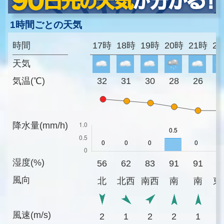
1時間ごとの天気
時間
17時
18時
19時
20時
21時
2
天気
気温(℃)
32
31
30
28
26
2
降水量(mm/h)
湿度(%)
56
62
83
91
91
9
風向
北
北西
南西
南
南
東
風速(m/s)
2
1
2
2
1