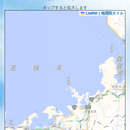
タップすると拡大します
Leaflet
|
地理院タイル