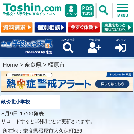
予備校・大学受験の東進ドットコム
MENU
お天気検索
会員登録
ログイン
Produced by 東進
Home
>
奈良県
>
橿原市
畝傍北小学校
8月9日 17:00発表
リロードすると1時間ごとに更新されます。
所在地：
奈良県橿原市大久保町156