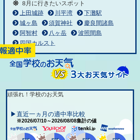
8月に行きたいスポット
上田城跡
川平湾
下灘駅
城ヶ島
須賀神社
慶良間諸島
阿智村
八ヶ岳
波照間島
四国カルスト
頑張れ！学校のお天気
▶直近一ヵ月の適中率比較
※2026/07/10～2026/08/08集計の値
適中率
適中率
適中率
適中率