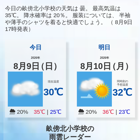
今日の畝傍北小学校の天気は
曇。
最高気温は
35℃。
降水確率は
20％。
服装については、
半袖
や薄手のシャツを着ると快適でしょう。
（
8月9日
17時発表）
今日
明日
2026年
2026年
8
月
9
日
（日）
8
月
10
日
（月）
同時刻の
現在温度
予想温度
30℃
32℃
20%
35℃
|
25℃
20%
36℃
|
23℃
畝傍北小学校の
雨雲レーダー