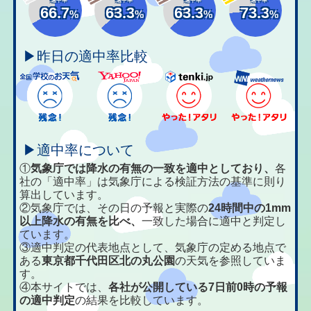
66.7
63.3
63.3
73.3
%
%
%
%
▶昨日の適中率比較
▶適中率について
①
気象庁では降水の有無の一致を適中としており、
各
社の「適中率」は気象庁による検証方法の基準に則り
算出しています。
②気象庁では、その日の予報と実際の
24時間中の1mm
以上降水の有無を比べ、
一致した場合に適中と判定し
ています。
③適中判定の代表地点として、気象庁の定める地点で
ある
東京都千代田区北の丸公園
の天気を参照していま
す。
④本サイトでは、
各社が公開している7日前0時の予報
の適中判定
の結果を比較しています。