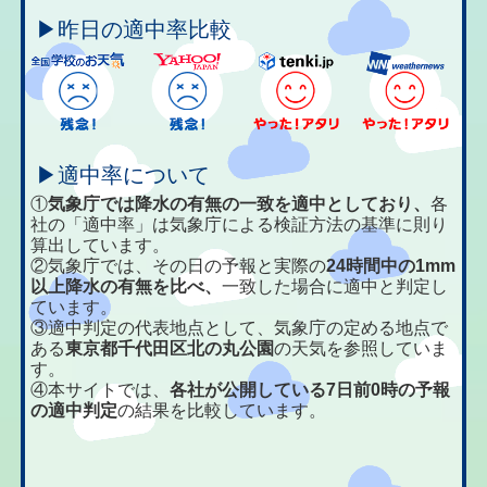
▶昨日の適中率比較
▶適中率について
①
気象庁では降水の有無の一致を適中としており、
各
社の「適中率」は気象庁による検証方法の基準に則り
算出しています。
②気象庁では、その日の予報と実際の
24時間中の1mm
以上降水の有無を比べ、
一致した場合に適中と判定し
ています。
③適中判定の代表地点として、気象庁の定める地点で
ある
東京都千代田区北の丸公園
の天気を参照していま
す。
④本サイトでは、
各社が公開している7日前0時の予報
の適中判定
の結果を比較しています。