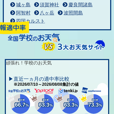
城ヶ島
須賀神社
慶良間諸島
阿智村
八ヶ岳
波照間島
四国カルスト
頑張れ！学校のお天気
▶直近一ヵ月の適中率比較
※2026/07/10～2026/08/08集計の値
適中率
適中率
適中率
適中率
66.7
63.3
63.3
73.3
%
%
%
%