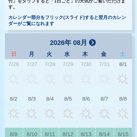
付」をタップすると「1日ごと」の天気がご覧いただけま
す。
カレンダー部分をフリック(スライド)すると翌月のカレン
ダーがご覧になれます
2026年 08月
日
月
火
水
木
金
土
7/26
7/27
7/28
7/29
7/30
7/31
8/1
3
8/2
8/3
8/4
8/5
8/6
8/7
8/8
3
8/9
8/10
8/11
8/12
8/13
8/14
8/15