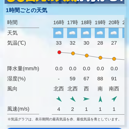
1時間ごとの天気
時間
16時
17時
18時
19時
20時
2
天気
気温(℃)
33
32
30
28
27
2
降水量(mm/h)
0.0
0.0
0.0
0.0
0.0
0
湿度(%)
-
59
67
88
91
9
風向
北西
北西
西
南
南西
風速(m/s)
4
2
1
1
1
※気温グラフは、表示期間の最高気温を赤、最低気温を青としています。