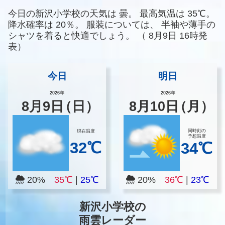
今日の新沢小学校の天気は
曇。
最高気温は
35℃。
降水確率は
20％。
服装については、
半袖や薄手の
シャツを着ると快適でしょう。
（
8月9日 16時発
表）
今日
明日
2026年
2026年
8
月
9
日
（日）
8
月
10
日
（月）
同時刻の
現在温度
予想温度
32℃
34℃
20%
35℃
|
25℃
20%
36℃
|
23℃
新沢小学校の
雨雲レーダー