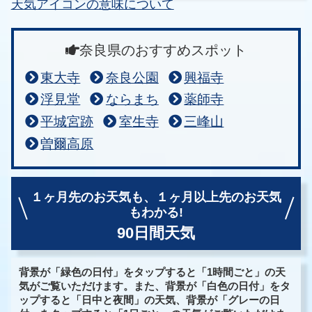
天気アイコンの意味について
奈良県のおすすめスポット
東大寺
奈良公園
興福寺
浮見堂
ならまち
薬師寺
平城宮跡
室生寺
三峰山
曽爾高原
１ヶ月先のお天気も、
１ヶ月以上先のお天気
もわかる!
90日間天気
背景が「緑色の日付」をタップすると「1時間ごと」の天
気がご覧いただけます。また、背景が「白色の日付」をタ
ップすると「日中と夜間」の天気、背景が「グレーの日