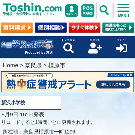
予備校・大学受験の東進ドットコム
MENU
お天気検索
会員登録
ログイン
Produced by 東進
Home
>
奈良県
>
橿原市
新沢小学校
8月9日 16:00発表
リロードすると1時間ごとに更新されます。
所在地：
奈良県橿原市一町1296