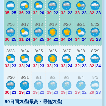
35
|
25
36
|
23
32
|
20
30
|
22
32
|
22
33
|
23
32
|
23
3
8/16
8/17
8/18
8/19
8/20
8/21
8/22
30
|
25
31
|
24
34
|
25
34
|
22
34
|
24
34
|
24
31
|
23
2
8/23
8/24
8/25
8/26
8/27
8/28
8/29
33
|
23
33
|
24
32
|
23
33
|
23
33
|
24
32
|
23
32
|
24
2
8/30
8/31
9/1
9/2
9/3
9/4
9/5
30
|
23
29
|
23
29
|
22
29
|
23
29
|
23
29
|
22
29
|
23
90日間気温(最高・最低気温)