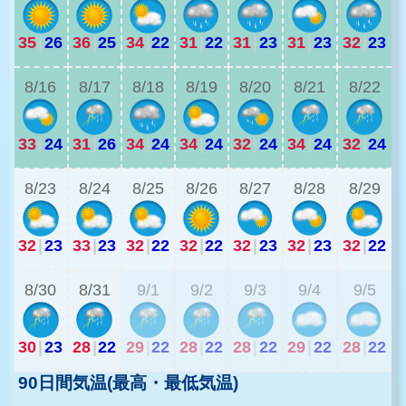
35
|
26
36
|
25
34
|
22
31
|
22
31
|
23
31
|
23
32
|
23
2
8/16
8/17
8/18
8/19
8/20
8/21
8/22
33
|
24
31
|
26
34
|
24
34
|
24
32
|
24
34
|
24
32
|
24
2
8/23
8/24
8/25
8/26
8/27
8/28
8/29
32
|
23
33
|
23
32
|
22
32
|
22
32
|
23
32
|
23
32
|
22
2
8/30
8/31
9/1
9/2
9/3
9/4
9/5
30
|
23
28
|
22
29
|
22
28
|
22
28
|
22
29
|
22
28
|
22
90日間気温(最高・最低気温)