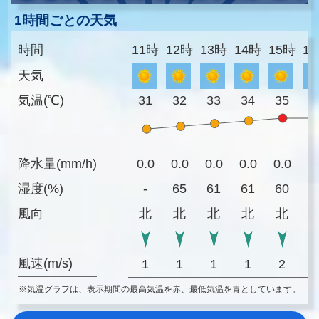
1時間ごとの天気
時間
11時
12時
13時
14時
15時
1
天気
気温(℃)
31
32
33
34
35
3
降水量(mm/h)
0.0
0.0
0.0
0.0
0.0
0
湿度(%)
-
65
61
61
60
5
風向
北
北
北
北
北
風速(m/s)
1
1
1
1
2
※気温グラフは、表示期間の最高気温を赤、最低気温を青としています。