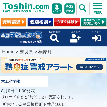
予備校・大学受験の東進ドットコム
MENU
お天気検索
会員登録
ログイン
Produced by 東進
Home
>
奈良県
>
榛原町
大王小学校
8月9日 11:00発表
リロードすると1時間ごとに更新されます。
所在地：
奈良県榛原町下井足1061