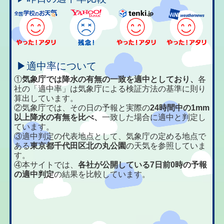
▶適中率について
①
気象庁では降水の有無の一致を適中としており、
各
社の「適中率」は気象庁による検証方法の基準に則り
算出しています。
②気象庁では、その日の予報と実際の
24時間中の1mm
以上降水の有無を比べ、
一致した場合に適中と判定し
ています。
③適中判定の代表地点として、気象庁の定める地点で
ある
東京都千代田区北の丸公園
の天気を参照していま
す。
④本サイトでは、
各社が公開している7日前0時の予報
の適中判定
の結果を比較しています。