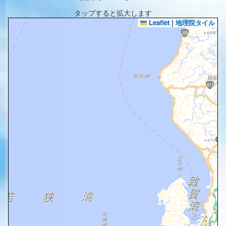
タップすると拡大します
Leaflet
|
地理院タイル