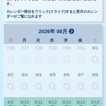
す。
カレンダー部分をフリック(スライド)すると翌月のカレン
ダーがご覧になれます
2026年 08月
日
月
火
水
木
金
土
7/26
7/27
7/28
7/29
7/30
7/31
8/1
3
8/2
8/3
8/4
8/5
8/6
8/7
8/8
3
8/9
8/10
8/11
8/12
8/13
8/14
8/15