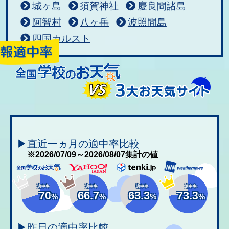
城ヶ島
須賀神社
慶良間諸島
阿智村
八ヶ岳
波照間島
四国カルスト
▶直近一ヵ月の適中率比較
※2026/07/09～2026/08/07集計の値
適中率
適中率
適中率
適中率
70
66.7
63.3
73.3
%
%
%
%
▶昨日の適中率比較