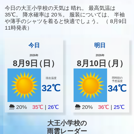
今日の大王小学校の天気は
晴れ。
最高気温は
35℃。
降水確率は
20％。
服装については、
半袖
や薄手のシャツを着ると快適でしょう。
（
8月9日
11時発表）
今日
明日
2026年
2026年
8
月
9
日
（日）
8
月
10
日
（月）
同時刻の
現在温度
予想温度
32℃
34℃
20%
35℃
|
26℃
20%
36℃
|
25℃
大王小学校の
雨雲レーダー