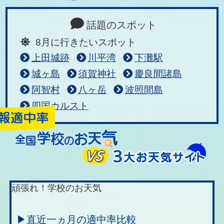
話題のスポット
8月に行きたいスポット
上田城跡
川平湾
下灘駅
城ヶ島
須賀神社
慶良間諸島
阿智村
八ヶ岳
波照間島
四国カルスト
頑張れ！学校のお天気
▶直近一ヵ月の適中率比較