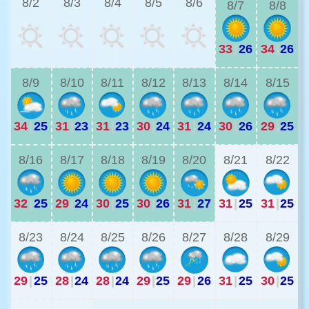
8/2
8/3
8/4
8/5
8/6
8/7
8/8
33
|
26
34
|
26
2
8/9
8/10
8/11
8/12
8/13
8/14
8/15
34
|
25
31
|
23
31
|
23
30
|
24
31
|
24
30
|
26
29
|
25
2
8/16
8/17
8/18
8/19
8/20
8/21
8/22
32
|
25
29
|
24
30
|
25
30
|
26
31
|
27
31
|
25
31
|
25
2
8/23
8/24
8/25
8/26
8/27
8/28
8/29
29
|
25
28
|
24
28
|
24
29
|
25
29
|
26
31
|
25
30
|
25
2