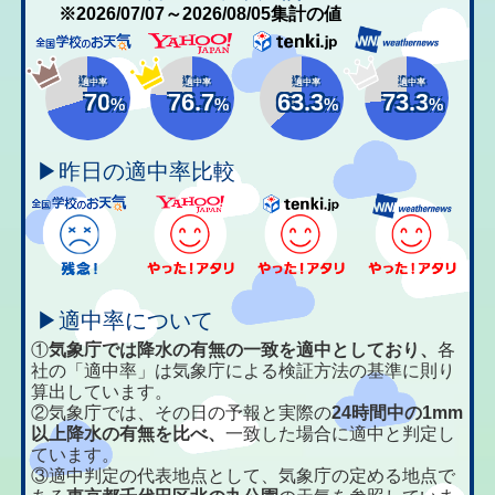
※2026/07/07～2026/08/05集計の値
適中率
適中率
適中率
適中率
70
76.7
63.3
73.3
%
%
%
%
▶昨日の適中率比較
▶適中率について
①
気象庁では降水の有無の一致を適中としており、
各
社の「適中率」は気象庁による検証方法の基準に則り
算出しています。
②気象庁では、その日の予報と実際の
24時間中の1mm
以上降水の有無を比べ、
一致した場合に適中と判定し
ています。
③適中判定の代表地点として、気象庁の定める地点で