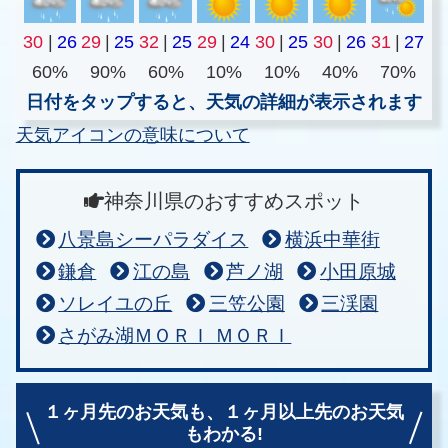
30
|
26
29
|
25
32
|
25
29
|
24
30
|
25
30
|
26
31
|
27
60%
90%
60%
10%
10%
40%
70%
日付をタップすると、天気の詳細が表示されます
天気アイコンの意味について
神奈川県のおすすめスポット
八景島シーパラダイス
横浜中華街
鎌倉
江の島
芦ノ湖
小田原城
ソレイユの丘
三笠公園
三渓園
さがみ湖ＭＯＲＩ ＭＯＲＩ
１ヶ月先のお天気も、
１ヶ月以上先のお天気
もわかる!