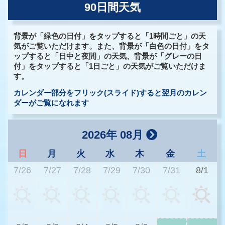
90日間天気
背景が「緑色の日付」をタップすると「1時間ごと」の天
気がご覧いただけます。また、背景が「白色の日付」をタ
ップすると「日中と夜間」の天気、背景が「グレーの日
付」をタップすると「1日ごと」の天気がご覧いただけま
す。
カレンダー部分をフリック(スライド)すると翌月のカレン
ダーがご覧になれます
2026年 08月
日
月
火
水
木
金
土
7/26
7/27
7/28
7/29
7/30
7/31
8/1
3