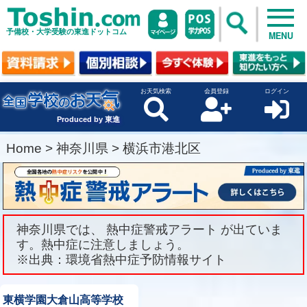
予備校・大学受験の東進ドットコム
MENU
お天気検索
会員登録
ログイン
Produced by 東進
Home
>
神奈川県
>
横浜市港北区
神奈川県では、 熱中症警戒アラート が出ていま
す。熱中症に注意しましょう。
※出典：環境省熱中症予防情報サイト
東横学園大倉山高等学校