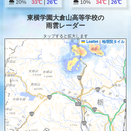
20%
33℃
|
26℃
10%
34℃
|
26℃
東横学園大倉山高等学校の
雨雲レーダー
タップすると拡大します
Leaflet
|
地理院タイル