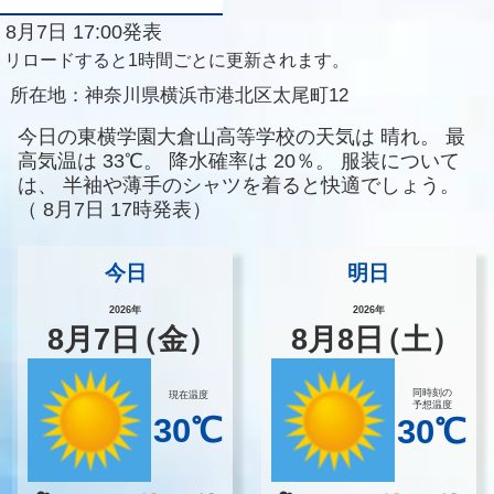
8月7日 17:00発表
リロードすると1時間ごとに更新されます。
所在地：
神奈川県横浜市港北区太尾町12
今日の東横学園大倉山高等学校の天気は
晴れ。
最
高気温は
33℃。
降水確率は
20％。
服装について
は、
半袖や薄手のシャツを着ると快適でしょう。
（
8月7日 17時発表）
今日
明日
2026年
2026年
8
月
7
日
（金）
8
月
8
日
（土）
同時刻の
現在温度
予想温度
30℃
30℃