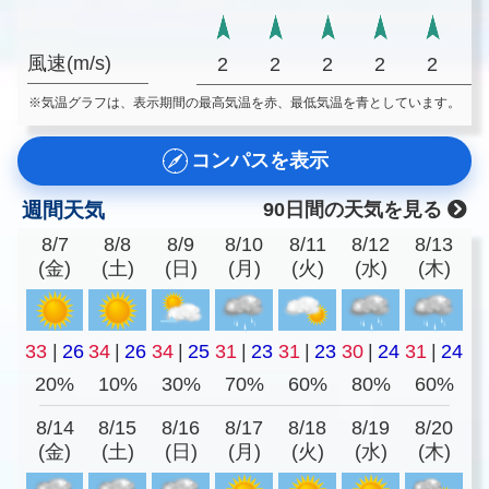
風速(m/s)
2
2
2
2
2
※気温グラフは、表示期間の最高気温を赤、最低気温を青としています。
コンパスを表示
週間天気
90日間の天気を見る
8/7
8/8
8/9
8/10
8/11
8/12
8/13
(金)
(土)
(日)
(月)
(火)
(水)
(木)
33
|
26
34
|
26
34
|
25
31
|
23
31
|
23
30
|
24
31
|
24
20%
10%
30%
70%
60%
80%
60%
8/14
8/15
8/16
8/17
8/18
8/19
8/20
(金)
(土)
(日)
(月)
(火)
(水)
(木)