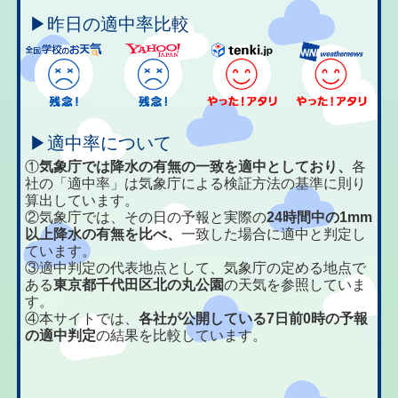
▶昨日の適中率比較
▶適中率について
①
気象庁では降水の有無の一致を適中としており、
各
社の「適中率」は気象庁による検証方法の基準に則り
算出しています。
②気象庁では、その日の予報と実際の
24時間中の1mm
以上降水の有無を比べ、
一致した場合に適中と判定し
ています。
③適中判定の代表地点として、気象庁の定める地点で
ある
東京都千代田区北の丸公園
の天気を参照していま
す。
④本サイトでは、
各社が公開している7日前0時の予報
の適中判定
の結果を比較しています。