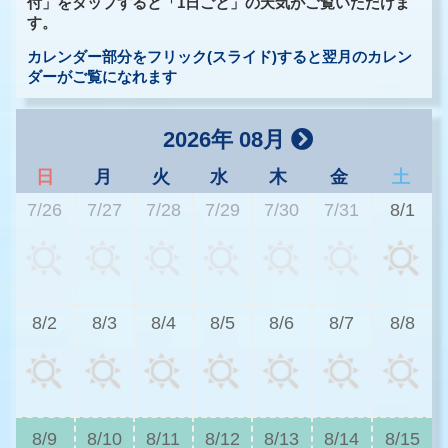
付」をタップすると「1日ごと」の天気がご覧いただけま
す。
カレンダー部分をフリック(スライド)すると翌月のカレン
ダーがご覧になれます
2026年 08月
日
月
火
水
木
金
土
7/26
7/27
7/28
7/29
7/30
7/31
8/1
3
8/2
8/3
8/4
8/5
8/6
8/7
8/8
3
8/9
8/10
8/11
8/12
8/13
8/14
8/15