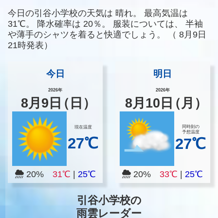
今日の引谷小学校の天気は
晴れ。
最高気温は
31℃。
降水確率は
20％。
服装については、
半袖
や薄手のシャツを着ると快適でしょう。
（
8月9日
21時発表）
今日
明日
2026年
2026年
8
月
9
日
（日）
8
月
10
日
（月）
同時刻の
現在温度
予想温度
27℃
27℃
20%
31℃
|
25℃
20%
33℃
|
25℃
引谷小学校の
雨雲レーダー