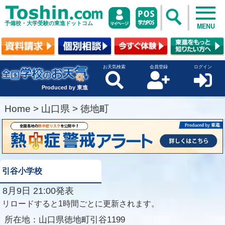
予備校・大学受験の東進ドットコム
MENU
お天気検索
会員登録
ログイン
Produced by 東進
Home
>
山口県
>
徳地町
引谷小学校
8月9日 21:00発表
リロードすると1時間ごとに更新されます。
所在地：
山口県徳地町引谷1199