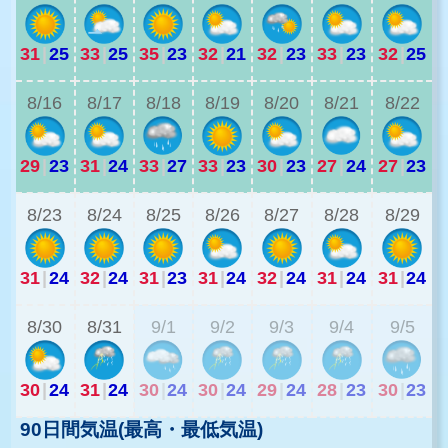
31
|
25
33
|
25
35
|
23
32
|
21
32
|
23
33
|
23
32
|
25
2
8/16
8/17
8/18
8/19
8/20
8/21
8/22
29
|
23
31
|
24
33
|
27
33
|
23
30
|
23
27
|
24
27
|
23
2
8/23
8/24
8/25
8/26
8/27
8/28
8/29
31
|
24
32
|
24
31
|
23
31
|
24
32
|
24
31
|
24
31
|
24
2
8/30
8/31
9/1
9/2
9/3
9/4
9/5
30
|
24
31
|
24
30
|
24
30
|
24
29
|
24
28
|
23
30
|
23
90日間気温(最高・最低気温)