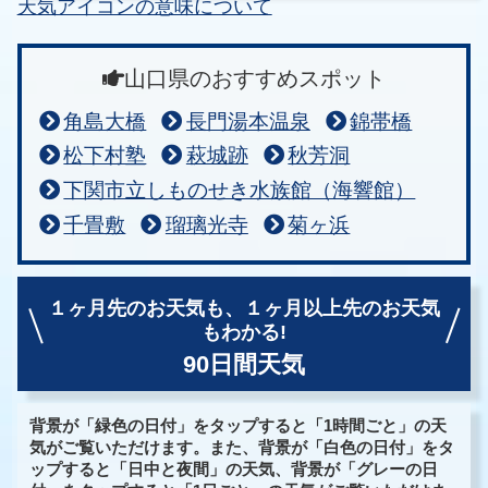
天気アイコンの意味について
山口県のおすすめスポット
角島大橋
長門湯本温泉
錦帯橋
松下村塾
萩城跡
秋芳洞
下関市立しものせき水族館（海響館）
千畳敷
瑠璃光寺
菊ヶ浜
１ヶ月先のお天気も、
１ヶ月以上先のお天気
もわかる!
90日間天気
背景が「緑色の日付」をタップすると「1時間ごと」の天
気がご覧いただけます。また、背景が「白色の日付」をタ
ップすると「日中と夜間」の天気、背景が「グレーの日