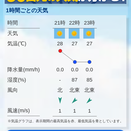
1時間ごとの天気
時間
21時
22時
23時
天気
気温(℃)
28
27
27
降水量(mm/h)
0.0
0.0
0.0
湿度(%)
-
87
85
風向
北
北東
北東
風速(m/s)
1
1
1
※気温グラフは、表示期間の最高気温を赤、最低気温を青としています。