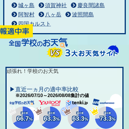
城ヶ島
須賀神社
慶良間諸島
阿智村
八ヶ岳
波照間島
四国カルスト
頑張れ！学校のお天気
▶直近一ヵ月の適中率比較
※2026/07/10～2026/08/08集計の値
適中率
適中率
適中率
適中率
66.7
63.3
63.3
73.3
%
%
%
%