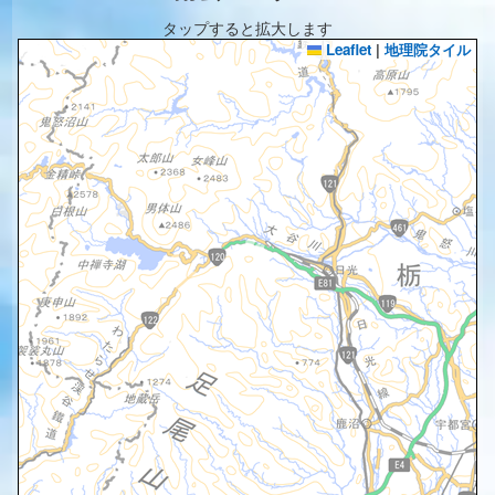
タップすると拡大します
Leaflet
|
地理院タイル