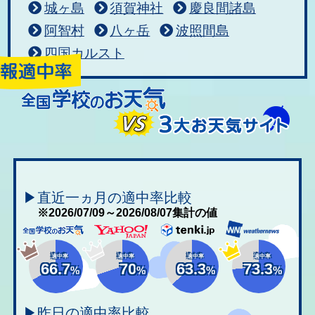
城ヶ島
須賀神社
慶良間諸島
阿智村
八ヶ岳
波照間島
四国カルスト
▶直近一ヵ月の適中率比較
※2026/07/09～2026/08/07集計の値
適中率
適中率
適中率
適中率
66.7
70
63.3
73.3
%
%
%
%
▶昨日の適中率比較