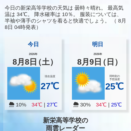
今日の新栄高等学校の天気は
曇時々晴れ。
最高気
温は
34℃。
降水確率は
10％。
服装については、
半袖や薄手のシャツを着ると快適でしょう。
（
8月
8日 04時発表）
今日
明日
2026年
2026年
8
月
8
日
（土）
8
月
9
日
（日）
同時刻の
現在温度
予想温度
27℃
25℃
10%
34℃
|
27℃
30%
34℃
|
25℃
新栄高等学校の
雨雲レーダー