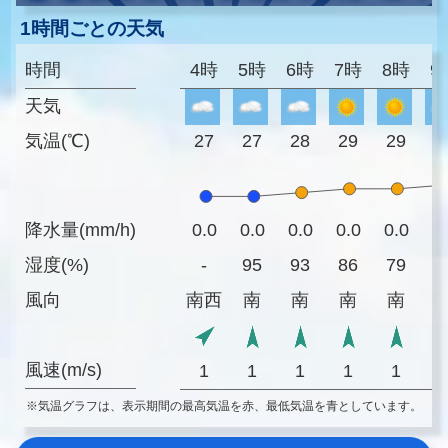
1時間ごとの天気
時間
4時
5時
6時
7時
8時
9
天気
気温(℃)
27
27
28
29
29
3
降水量(mm/h)
0.0
0.0
0.0
0.0
0.0
0
湿度(%)
-
95
93
86
79
7
風向
南西
南
南
南
南
風速(m/s)
1
1
1
1
1
※気温グラフは、表示期間の最高気温を赤、最低気温を青としています。