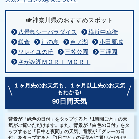
神奈川県のおすすめスポット
八景島シーパラダイス
横浜中華街
鎌倉
江の島
芦ノ湖
小田原城
ソレイユの丘
三笠公園
三渓園
さがみ湖ＭＯＲＩ ＭＯＲＩ
１ヶ月先のお天気も、
１ヶ月以上先のお天気
もわかる!
90日間天気
背景が「緑色の日付」をタップすると「1時間ごと」の天
気がご覧いただけます。また、背景が「白色の日付」をタ
ップすると「日中と夜間」の天気、背景が「グレーの日
付」をタップすると「1日ごと」の天気がご覧いただけま