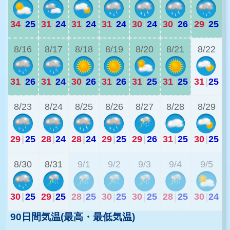
34
|
25
31
|
24
31
|
24
31
|
24
30
|
24
30
|
26
29
|
25
2
8/16
8/17
8/18
8/19
8/20
8/21
8/22
31
|
26
31
|
24
30
|
26
31
|
26
31
|
25
31
|
25
31
|
25
2
8/23
8/24
8/25
8/26
8/27
8/28
8/29
29
|
25
28
|
24
28
|
24
29
|
25
29
|
26
31
|
25
30
|
25
2
8/30
8/31
9/1
9/2
9/3
9/4
9/5
30
|
25
29
|
25
28
|
25
30
|
25
30
|
25
28
|
25
30
|
24
90日間気温(最高・最低気温)