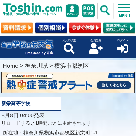
予備校・大学受験の東進ドットコム
MENU
お天気検索
会員登録
ログイン
Produced by 東進
Home
>
神奈川県
>
横浜市都筑区
新栄高等学校
8月8日 04:00発表
リロードすると1時間ごとに更新されます。
所在地：
神奈川県横浜市都筑区新栄町1-1