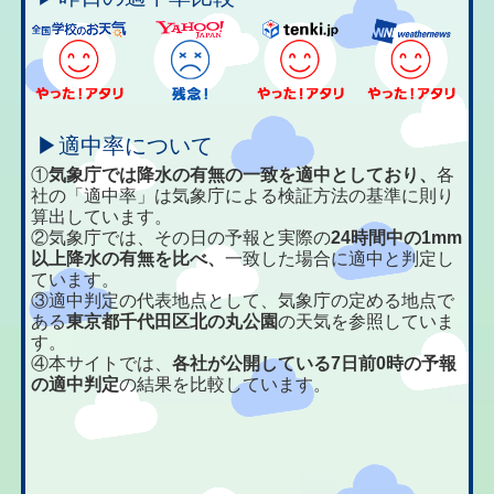
▶適中率について
①
気象庁では降水の有無の一致を適中としており、
各
社の「適中率」は気象庁による検証方法の基準に則り
算出しています。
②気象庁では、その日の予報と実際の
24時間中の1mm
以上降水の有無を比べ、
一致した場合に適中と判定し
ています。
③適中判定の代表地点として、気象庁の定める地点で
ある
東京都千代田区北の丸公園
の天気を参照していま
す。
④本サイトでは、
各社が公開している7日前0時の予報
の適中判定
の結果を比較しています。