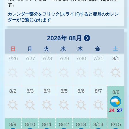
す。
カレンダー部分をフリック(スライド)すると翌月のカレン
ダーがご覧になれます
2026年 08月
日
月
火
水
木
金
土
7/26
7/27
7/28
7/29
7/30
7/31
8/1
3
8/2
8/3
8/4
8/5
8/6
8/7
8/8
34
|
27
2
8/9
8/10
8/11
8/12
8/13
8/14
8/15