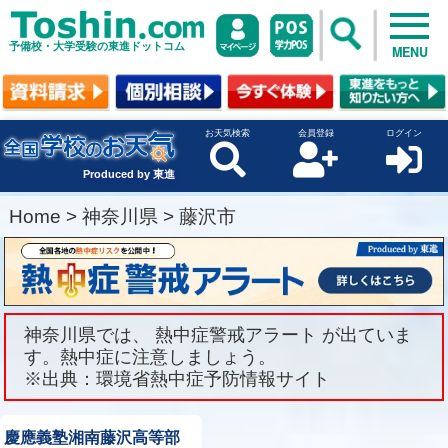
予備校・大学受験の東進ドットコム
MENU
お天気検索
会員登録
ログイン
Produced by 東進
Home
>
神奈川県
>
藤沢市
神奈川県では、 熱中症警戒アラート が出ていま
す。熱中症に注意しましょう。
※出典：環境省熱中症予防情報サイト
慶應義塾湘南藤沢高等部