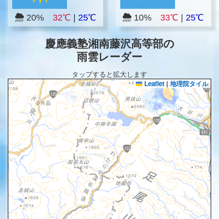
20%
32℃
|
25℃
10%
33℃
|
25℃
慶應義塾湘南藤沢高等部の
雨雲レーダー
タップすると拡大します
Leaflet
|
地理院タイル