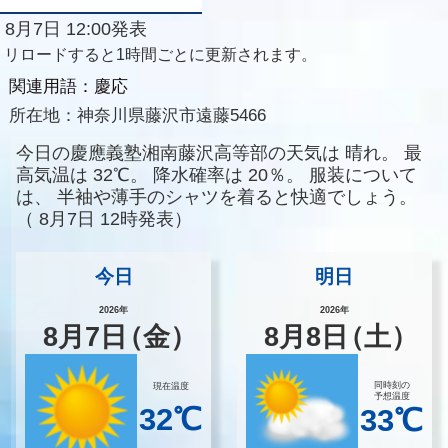
8月7日 12:00発表
リロードすると1時間ごとに更新されます。
関連用語：慶応
所在地：
神奈川県藤沢市遠藤5466
今日の慶應義塾湘南藤沢高等部の天気は
晴れ。
最
高気温は
32℃。
降水確率は
20％。
服装について
は、
半袖や薄手のシャツを着ると快適でしょう。
（
8月7日 12時発表）
今日
明日
2026年
2026年
8
月
7
日
（金）
8
月
8
日
（土）
同時刻の
現在温度
予想温度
32℃
33℃