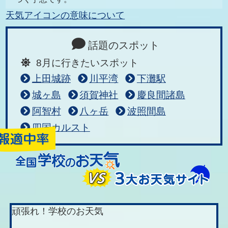
天気アイコンの意味について
話題のスポット
8月に行きたいスポット
上田城跡
川平湾
下灘駅
城ヶ島
須賀神社
慶良間諸島
阿智村
八ヶ岳
波照間島
四国カルスト
頑張れ！学校のお天気