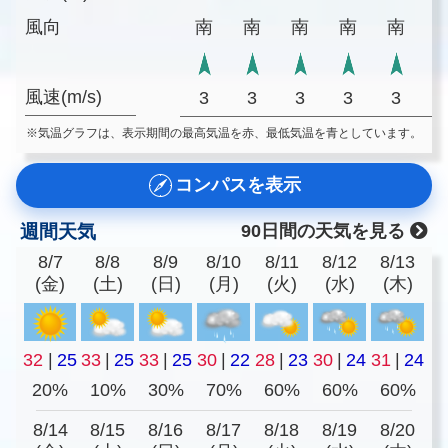
風向
南
南
南
南
南
風速(m/s)
3
3
3
3
3
※気温グラフは、表示期間の最高気温を赤、最低気温を青としています。
コンパスを表示
週間天気
90日間の天気を見る
8/7
8/8
8/9
8/10
8/11
8/12
8/13
(金)
(土)
(日)
(月)
(火)
(水)
(木)
32
|
25
33
|
25
33
|
25
30
|
22
28
|
23
30
|
24
31
|
24
20%
10%
30%
70%
60%
60%
60%
8/14
8/15
8/16
8/17
8/18
8/19
8/20