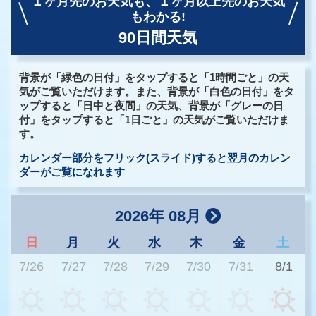
１ヶ月先のお天気も、
１ヶ月以上先のお天気
もわかる!
90日間天気
背景が「緑色の日付」をタップすると「1時間ごと」の天
気がご覧いただけます。また、背景が「白色の日付」をタ
ップすると「日中と夜間」の天気、背景が「グレーの日
付」をタップすると「1日ごと」の天気がご覧いただけま
す。
カレンダー部分をフリック(スライド)すると翌月のカレン
ダーがご覧になれます
2026年 08月
日
月
火
水
木
金
土
7/26
7/27
7/28
7/29
7/30
7/31
8/1
3