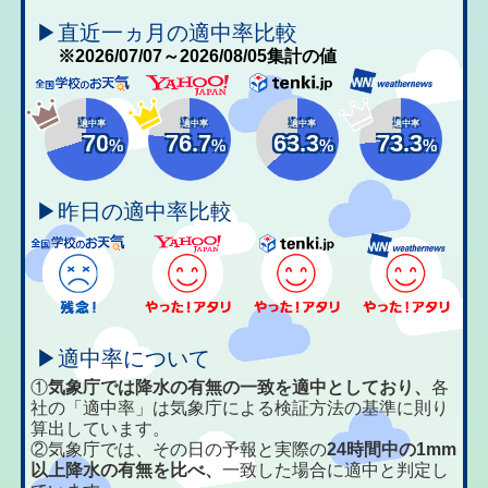
▶直近一ヵ月の適中率比較
※2026/07/07～2026/08/05集計の値
適中率
適中率
適中率
適中率
70
76.7
63.3
73.3
%
%
%
%
▶昨日の適中率比較
▶適中率について
①
気象庁では降水の有無の一致を適中としており、
各
社の「適中率」は気象庁による検証方法の基準に則り
算出しています。
②気象庁では、その日の予報と実際の
24時間中の1mm
以上降水の有無を比べ、
一致した場合に適中と判定し