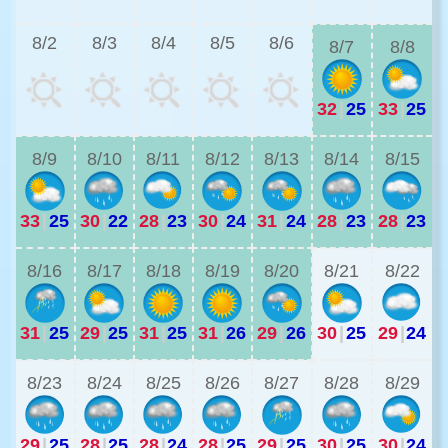
8/2
8/3
8/4
8/5
8/6
8/7
8/8
32
|
25
33
|
25
3
8/9
8/10
8/11
8/12
8/13
8/14
8/15
33
|
25
30
|
22
28
|
23
30
|
24
31
|
24
28
|
23
28
|
23
2
8/16
8/17
8/18
8/19
8/20
8/21
8/22
31
|
25
29
|
25
31
|
25
31
|
26
29
|
26
30
|
25
29
|
24
2
8/23
8/24
8/25
8/26
8/27
8/28
8/29
29
|
25
28
|
25
28
|
24
28
|
25
29
|
25
30
|
25
30
|
24
2