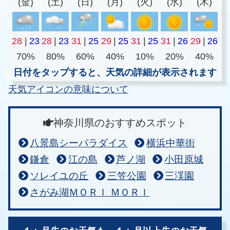
(金)
(土)
(日)
(月)
(火)
(水)
(木)
28
|
23
28
|
23
31
|
25
29
|
25
31
|
25
31
|
26
29
|
26
70%
80%
60%
40%
10%
20%
40%
日付をタップすると、天気の詳細が表示されます
天気アイコンの意味について
神奈川県のおすすめスポット
八景島シーパラダイス
横浜中華街
鎌倉
江の島
芦ノ湖
小田原城
ソレイユの丘
三笠公園
三渓園
さがみ湖ＭＯＲＩ ＭＯＲＩ