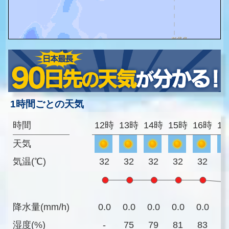
1時間ごとの天気
時間
12時
13時
14時
15時
16時
1
天気
気温(℃)
32
32
32
32
32
3
降水量(mm/h)
0.0
0.0
0.0
0.0
0.0
0
湿度(%)
-
75
79
81
83
8