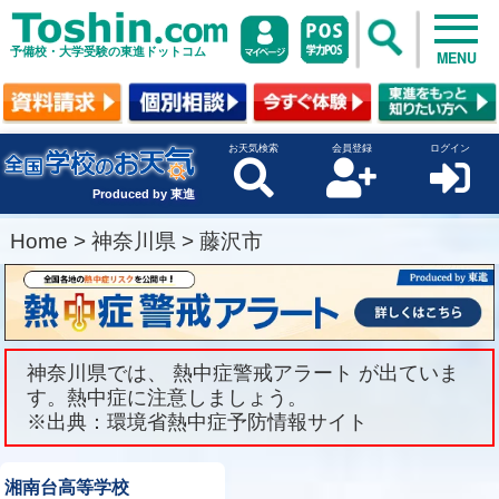
予備校・大学受験の東進ドットコム
MENU
お天気検索
会員登録
ログイン
Produced by 東進
Home
>
神奈川県
>
藤沢市
神奈川県では、 熱中症警戒アラート が出ていま
す。熱中症に注意しましょう。
※出典：環境省熱中症予防情報サイト
湘南台高等学校