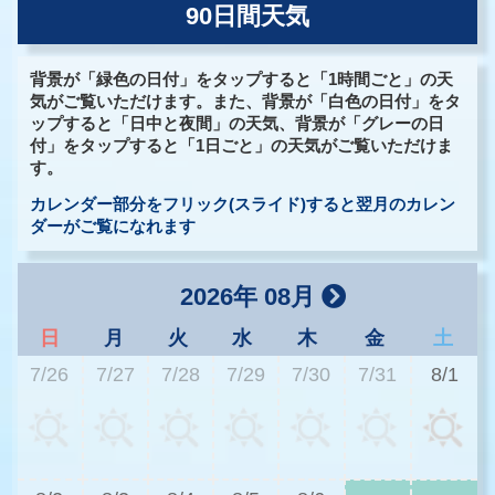
90日間天気
背景が「緑色の日付」をタップすると「1時間ごと」の天
気がご覧いただけます。また、背景が「白色の日付」をタ
ップすると「日中と夜間」の天気、背景が「グレーの日
付」をタップすると「1日ごと」の天気がご覧いただけま
す。
カレンダー部分をフリック(スライド)すると翌月のカレン
ダーがご覧になれます
2026年 08月
日
月
火
水
木
金
土
7/26
7/27
7/28
7/29
7/30
7/31
8/1
3