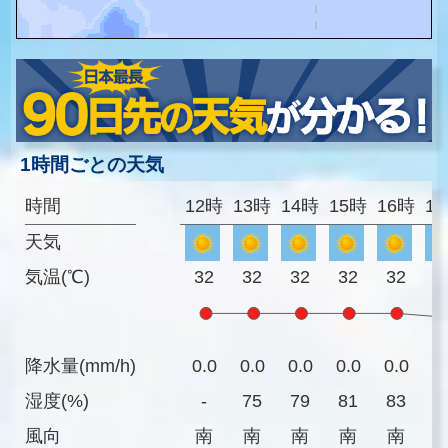
1時間ごとの天気
時間
12時
13時
14時
15時
16時
1
天気
気温(℃)
32
32
32
32
32
3
降水量(mm/h)
0.0
0.0
0.0
0.0
0.0
0
湿度(%)
-
75
79
81
83
8
風向
南
南
南
南
南