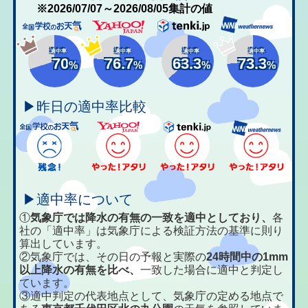
※2026/07/07～2026/08/05集計の値
適中率
適中率
適中率
適中率
70
76.7
63.3
73.3
%
%
%
%
▶昨日の適中率比較
▶適中率について
①
気象庁では降水の有無の一致を適中としており、
各
社の「適中率」は気象庁による検証方法の基準に則り
算出しています。
②気象庁では、その日の予報と実際の
24時間中の1mm
以上降水の有無を比べ、
一致した場合に適中と判定し
ています。
③適中判定の代表地点として、気象庁の定める地点で