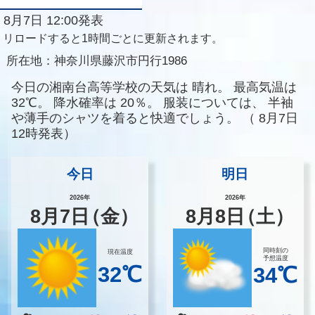
8月7日 12:00発表
リロードすると1時間ごとに更新されます。
所在地：
神奈川県藤沢市円行1986
今日の湘南台高等学校の天気は
晴れ。
最高気温は
32℃。
降水確率は
20％。
服装については、
半袖
や薄手のシャツを着ると快適でしょう。
（
8月7日
12時発表）
今日
明日
2026年
2026年
8
月
7
日
（金）
8
月
8
日
（土）
同時刻の
現在温度
予想温度
32℃
34℃