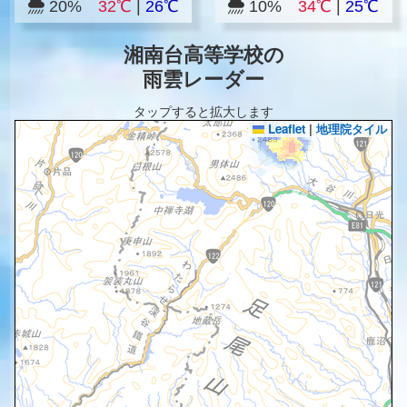
20%
32℃
|
26℃
10%
34℃
|
25℃
湘南台高等学校の
雨雲レーダー
タップすると拡大します
Leaflet
|
地理院タイル