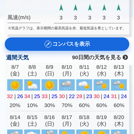
風速(m/s)
3
3
3
3
3
※気温グラフは、表示期間の最高気温を赤、最低気温を青としています。
コンパスを表示
週間天気
90日間の天気を見る
8/7
8/8
8/9
8/10
8/11
8/12
8/13
(金)
(土)
(日)
(月)
(火)
(水)
(木)
32
|
26
34
|
25
33
|
25
30
|
22
28
|
23
30
|
24
31
|
24
20%
10%
30%
70%
60%
60%
60%
8/14
8/15
8/16
8/17
8/18
8/19
8/20
(金)
(土)
(日)
(月)
(火)
(水)
(木)