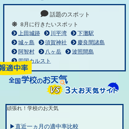
話題のスポット
8月に行きたいスポット
上田城跡
川平湾
下灘駅
城ヶ島
須賀神社
慶良間諸島
阿智村
八ヶ岳
波照間島
四国カルスト
頑張れ！学校のお天気
▶直近一ヵ月の適中率比較