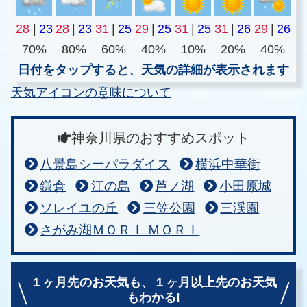
28
|
23
28
|
23
31
|
25
29
|
25
31
|
25
31
|
26
29
|
26
70%
80%
60%
40%
10%
20%
40%
日付をタップすると、天気の詳細が表示されます
天気アイコンの意味について
神奈川県のおすすめスポット
八景島シーパラダイス
横浜中華街
鎌倉
江の島
芦ノ湖
小田原城
ソレイユの丘
三笠公園
三渓園
さがみ湖ＭＯＲＩ ＭＯＲＩ
１ヶ月先のお天気も、
１ヶ月以上先のお天気
もわかる!