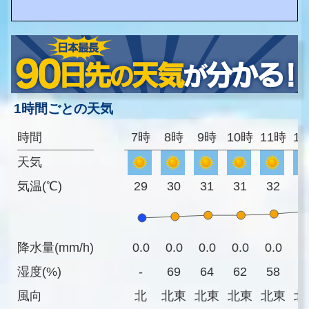
1時間ごとの天気
時間
7時
8時
9時
10時
11時
1
天気
気温(℃)
29
30
31
31
32
3
降水量(mm/h)
0.0
0.0
0.0
0.0
0.0
0
湿度(%)
-
69
64
62
58
5
風向
北
北東
北東
北東
北東
北