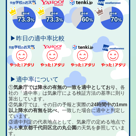
適中率
適中率
適中率
適中率
73.3
73.3
60
70
%
%
%
%
▶昨日の適中率比較
▶適中率について
①
気象庁では降水の有無の一致を適中としており、
各
社の「適中率」は気象庁による検証方法の基準に則り
算出しています。
②気象庁では、その日の予報と実際の
24時間中の1mm
以上降水の有無を比べ、
一致した場合に適中と判定し
ています。
③適中判定の代表地点として、気象庁の定める地点で
ある
東京都千代田区北の丸公園
の天気を参照していま
す。