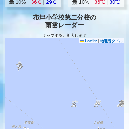
10%
36℃
|
29℃
10%
36℃
|
30℃
布津小学校第二分校の
雨雲レーダー
タップすると拡大します
Leaflet
|
地理院タイル