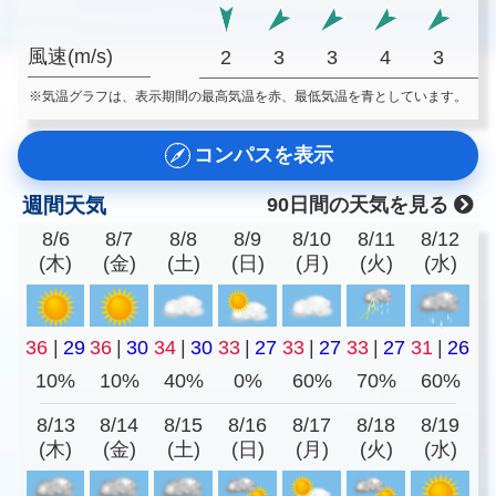
風速(m/s)
2
3
3
4
3
※気温グラフは、表示期間の最高気温を赤、最低気温を青としています。
コンパスを表示
週間天気
90日間の天気を見る
8/6
8/7
8/8
8/9
8/10
8/11
8/12
(木)
(金)
(土)
(日)
(月)
(火)
(水)
36
|
29
36
|
30
34
|
30
33
|
27
33
|
27
33
|
27
31
|
26
10%
10%
40%
0%
60%
70%
60%
8/13
8/14
8/15
8/16
8/17
8/18
8/19
(木)
(金)
(土)
(日)
(月)
(火)
(水)