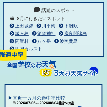
話題のスポット
8月に行きたいスポット
上田城跡
川平湾
下灘駅
城ヶ島
須賀神社
慶良間諸島
阿智村
八ヶ岳
波照間島
四国カルスト
▶直近一ヵ月の適中率比較
※2026/07/06～2026/08/04集計の値