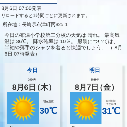
8月6日 07:00発表
リロードすると1時間ごとに更新されます。
所在地：
長崎県布津町丙825-1
今日の布津小学校第二分校の天気は
晴れ。
最高気
温は
36℃。
降水確率は
10％。
服装については、
半袖や薄手のシャツを着ると快適でしょう。
（
8月
6日 07時発表）
今日
明日
2026年
2026年
8
月
6
日
（木）
8
月
7
日
（金）
同時刻の
現在温度
予想温度
30℃
31℃