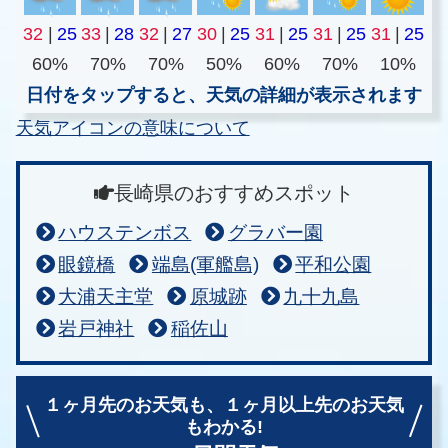
32
|
25
33
|
28
32
|
27
30
|
25
31
|
25
31
|
25
31
|
25
60%
70%
70%
50%
60%
70%
10%
日付をタップすると、天気の詳細が表示されます
天気アイコンの意味について
長崎県のおすすめスポット
ハウステンボス
グラバー園
眼鏡橋
端島(軍艦島)
平和公園
大浦天主堂
原城跡
九十九島
岩戸神社
稲佐山
１ヶ月先のお天気も、
１ヶ月以上先のお天気
もわかる!