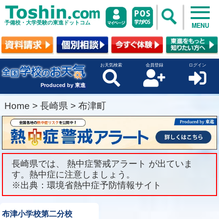
予備校・大学受験の東進ドットコム
MENU
お天気検索
会員登録
ログイン
Produced by 東進
Home
>
長崎県
>
布津町
長崎県では、 熱中症警戒アラート が出ていま
す。熱中症に注意しましょう。
※出典：環境省熱中症予防情報サイト
布津小学校第二分校