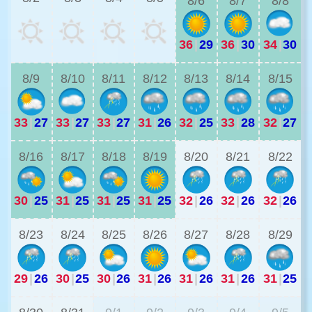
8/6
8/7
8/8
36
|
29
36
|
30
34
|
30
3
8/9
8/10
8/11
8/12
8/13
8/14
8/15
33
|
27
33
|
27
33
|
27
31
|
26
32
|
25
33
|
28
32
|
27
2
8/16
8/17
8/18
8/19
8/20
8/21
8/22
30
|
25
31
|
25
31
|
25
31
|
25
32
|
26
32
|
26
32
|
26
2
8/23
8/24
8/25
8/26
8/27
8/28
8/29
29
|
26
30
|
25
30
|
26
31
|
26
31
|
26
31
|
26
31
|
25
2