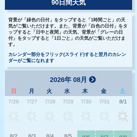
90日間天気
背景が「緑色の日付」をタップすると「1時間ごと」の天
気がご覧いただけます。また、背景が「白色の日付」をタ
ップすると「日中と夜間」の天気、背景が「グレーの日
付」をタップすると「1日ごと」の天気がご覧いただけま
す。
カレンダー部分をフリック(スライド)すると翌月のカレン
ダーがご覧になれます
2026年 08月
日
月
火
水
木
金
土
7/26
7/27
7/28
7/29
7/30
7/31
8/1
3
8/2
8/3
8/4
8/5